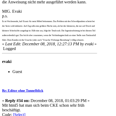
die Anweisung nicht mehr ausgeführt werden kann.
MfG. Evaki
p.s.
Es ist Wochenende, hab' Ersatz für mein Möbel bekommen. Das Problem mit den Schweißpunkten scheint bei
der Serie wohl inklusive. Auf Zug solls eine größere Fläche sein, als bei der kleineren, die nur auf Druck und
kleinere Scherkräfte ausgelegt ist. Fällt eine aus, folgt der Totalcrash. Die Ingenieurleistung ist bei diesem Teil
außerordentlich gut. Das bricht aber zusammen, wenn die Verbindungstechnik an einer Stelle zum Totalausfall
führt. Dem Kunden ist die Ursache (oder auch "Ursache-Wirkungs-Beziehung") völlig schnurtz.
«
Last Edit: December 08, 2018, 12:27:13 PM by evaki
»
Logged
evaki
Guest
Re: Editor ohne Tunnelblick
«
Reply #34 on:
December 08, 2018, 01:03:29 PM »
Mit html5 hat man sich beim CKE schon sehr früh
beschäftigt.
Code:
[Select]