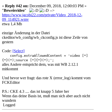
«
Reply #42 on:
December 09, 2018, 12:00:03 PM »
"
Beweisvideo
"
-->
https://www.jacobi22.com/private/Video_2018-12-
09_114921.wmv
etwa 1,4 Mb
einzige Änderung in der Datei
ckeditor/wb_config/wb_ckconfig.js ist diese Zeile von
gestern
Code:
[Select]
config.extraAllowedContent = 'video [*]
{*}(*);source [*]{*}(*);';
alles Andere entspricht dem, was mit WB 2.12.1
mitkommt
Und bevor wer fragt: das rote X (error_log) kommt vom
FCKEditor
P.S.: CKE 4.3 .... das ist knapp 5 Jahre her
Wenn das deine Basis ist, muß man sich aber auch nicht
wundern
Logged