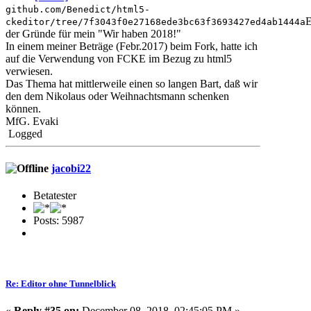
github.com/Benedict/html5-
E
ckeditor/tree/7f3043f0e27168ede3bc63f3693427ed4ab1444a
der Gründe für mein "Wir haben 2018!"
In einem meiner Beträge (Febr.2017) beim Fork, hatte ich
auf die Verwendung von FCKE im Bezug zu html5
verwiesen.
Das Thema hat mittlerweile einen so langen Bart, daß wir
den dem Nikolaus oder Weihnachtsmann schenken
können.
MfG. Evaki
Logged
jacobi22
Betatester
Posts: 5987
Re: Editor ohne Tunnelblick
«
Reply #35 on:
December 08, 2018, 02:45:05 PM »