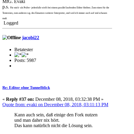
MfG. Evaki
p.s.
Für mich -als Prüfer- jedenfalls wird's bei einem parallel laufenden Editor bleiben. Zum einen für die
Testereien, zum anderen wg. des Einsatzes weiterer Interpreter, und weil ich immer auch auf xml schauen
muß.
Logged
jacobi22
Betatester
Posts: 5987
Re: Editor ohne Tunnelblick
«
Reply #37 on:
December 08, 2018, 03:32:38 PM »
Quote from: evaki on December 08, 2018, 03:11:13 PM
Kann auch sein, daß einige den Fork nutzen
und man daher nix hört.
Das kann natürlich nicht die Lösung sein.