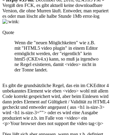
Vergiß den FCK, es gibt aktuell keine downloadbare
Version, die ohne Murren läuft. Entweder, man repariert
es oder man löscht alle halbe Stunde 1Mb error-log
Quote
Wenn die "neuen Möglichkeiten" wie z.B.
mit "HTML5 video plugin" in einem Editor
ermöglicht werden, der "eigentlich" kein
html5 (CKEv4.x) kann, so muß ja irgendwo
ne Regel existieren, damit <video> nicht in
der Tonne landet.
Es gibt die grundsätzliche Regel, das ein im CKEditor 4
unbekanntes Element wie eben <video> wohl mit allem
Code korrekt gespeichert wird, aber beim Einlesen wird
dann jedes Element auf Gültigkeit / Validität zu HTML4
gecheckt und entweder angepasst ( aus <h1 is-size-3>
wird <h1 is-size-3=""> oder es wird eine Ausgabe
produziert wie z.b. im Falle von <video> ein
<p>Your browser does not support the video tag</p>
Dies läßt sich aber anpassen, wenn man z.b. definiert