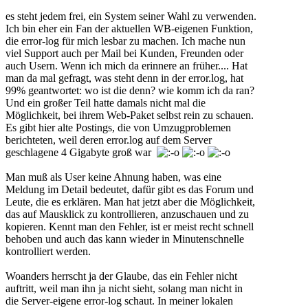
es steht jedem frei, ein System seiner Wahl zu verwenden.
Ich bin eher ein Fan der aktuellen WB-eigenen Funktion,
die error-log für mich lesbar zu machen. Ich mache nun
viel Support auch per Mail bei Kunden, Freunden oder
auch Usern. Wenn ich mich da erinnere an früher.... Hat
man da mal gefragt, was steht denn in der error.log, hat
99% geantwortet: wo ist die denn? wie komm ich da ran?
Und ein großer Teil hatte damals nicht mal die
Möglichkeit, bei ihrem Web-Paket selbst rein zu schauen.
Es gibt hier alte Postings, die von Umzugproblemen
berichteten, weil deren error.log auf dem Server
geschlagene 4 Gigabyte groß war
Man muß als User keine Ahnung haben, was eine
Meldung im Detail bedeutet, dafür gibt es das Forum und
Leute, die es erklären. Man hat jetzt aber die Möglichkeit,
das auf Mausklick zu kontrollieren, anzuschauen und zu
kopieren. Kennt man den Fehler, ist er meist recht schnell
behoben und auch das kann wieder in Minutenschnelle
kontrolliert werden.
Woanders herrscht ja der Glaube, das ein Fehler nicht
auftritt, weil man ihn ja nicht sieht, solang man nicht in
die Server-eigene error-log schaut. In meiner lokalen