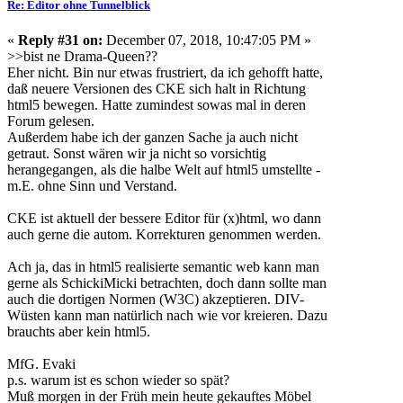
Re: Editor ohne Tunnelblick
«
Reply #31 on:
December 07, 2018, 10:47:05 PM »
>>bist ne Drama-Queen??
Eher nicht. Bin nur etwas frustriert, da ich gehofft hatte,
daß neuere Versionen des CKE sich halt in Richtung
html5 bewegen. Hatte zumindest sowas mal in deren
Forum gelesen.
Außerdem habe ich der ganzen Sache ja auch nicht
getraut. Sonst wären wir ja nicht so vorsichtig
herangegangen, als die halbe Welt auf html5 umstellte -
m.E. ohne Sinn und Verstand.
CKE ist aktuell der bessere Editor für (x)html, wo dann
auch gerne die autom. Korrekturen genommen werden.
Ach ja, das in html5 realisierte semantic web kann man
gerne als SchickiMicki betrachten, doch dann sollte man
auch die dortigen Normen (W3C) akzeptieren. DIV-
Wüsten kann man natürlich nach wie vor kreieren. Dazu
brauchts aber kein html5.
MfG. Evaki
p.s. warum ist es schon wieder so spät?
Muß morgen in der Früh mein heute gekauftes Möbel