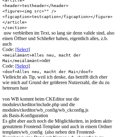
<article>
<header>testheader</header>
<figure><img src="" />
<figcaption>testcaption</figcaption></figure>
</article>
</section>
usw verbleiben im Text, so lang sie denn valide sind, also
einen Öffner und Schließer haben, eigentlich alles, z.b.
auch
Code:
[Select]
<meiälämänt>Alles neu, macht der
oder
Mai</meiälämänt>
Code:
[Select]
<doof>Alles neu, macht der Mai</doof>
Vielleicht als Tip, weil ich denke, das betrifft dich eher
wie mich auf Grund der größeren Nutzerzahl, die du zu
betreuen hast
von WB kommt beim CKEditor nur die
modules/ckeditor/include.php
und die
modules/ckeditor/wb_config/wb_ckconfig.js
als Basis-Konfiguration
Es gibt aber auch noch die Möglichkeiten, in jedem aktiv
genutztem Frontend-Template und auch in einem Ordner
templates/wb_config
(also neben den Frontend-