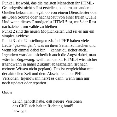
Punkt 1 ist wohl, das die meisten Menschen ihr HTML-
Grundgerüst nicht selbst erstellen, sondern aus anderen
Quellen bekommen, egal, ob von einem Dienstleister oder
als Open Source oder nachgebaut von einer freien Quelle.
Und wenn dieses Grundgerüst HTML5 ist, muß der Rest
nachziehen, um valide zu bleiben
Punkt 2 sind die neuen Möglichkeiten und sei es nur ein
simples <video>
Punkt 3 - die Umstellungen z.b. bei PHP haben viele
Leute "gezwungen", was an ihren Seiten zu machen und
wenn ich einmal dabei bin... kennst du sicher auch..
Irgendwo war dann sicherlich auch die Angst dabei, man
wäre im Zugzwang, weil man denkt, HTML4 wird sicher
irgendwann in naher Zukunft abgeschalten (ist nach
meinem Wissen nicht geplant). Das ist vergleichbar mit
der aktuellen Zeit und dem Abschalten alter PHP-
Versionen. Irgendwann nervt es dann, wenn man nur
noch updatet oder repariert.
Quote
da ich gehofft hatte, daß neuere Versionen
des CKE sich halt in Richtung html5
bewegen