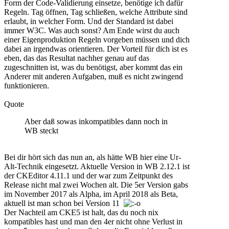
Form der Code-Validierung einsetze, benötige ich dafür
Regeln. Tag öffnen, Tag schließen, welche Attribute sind
erlaubt, in welcher Form. Und der Standard ist dabei
immer W3C. Was auch sonst? Am Ende wirst du auch
einer Eigenproduktion Regeln vorgeben müssen und dich
dabei an irgendwas orientieren. Der Vorteil für dich ist es
eben, das das Resultat nachher genau auf das
zugeschnitten ist, was du benötigst, aber kommt das ein
Anderer mit anderen Aufgaben, muß es nicht zwingend
funktionieren.
Quote
Aber daß sowas inkompatibles dann noch in
WB steckt
Bei dir hört sich das nun an, als hätte WB hier eine Ur-
Alt-Technik eingesetzt. Aktuelle Version in WB 2.12.1 ist
der CKEditor 4.11.1 und der war zum Zeitpunkt des
Release nicht mal zwei Wochen alt. Die 5er Version gabs
im November 2017 als Alpha, im April 2018 als Beta,
aktuell ist man schon bei Version 11
Der Nachteil am CKE5 ist halt, das du noch nix
kompatibles hast und man den 4er nicht ohne Verlust in