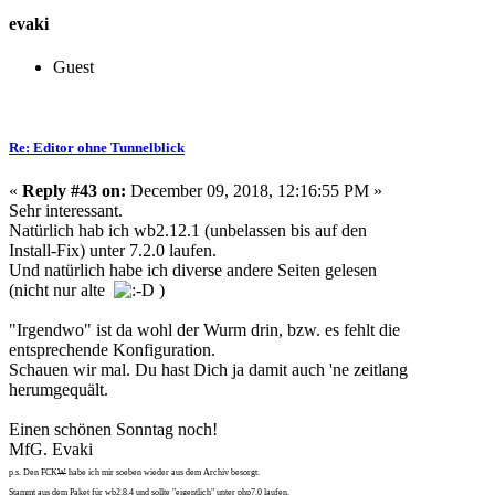
evaki
Guest
Re: Editor ohne Tunnelblick
«
Reply #43 on:
December 09, 2018, 12:16:55 PM »
Sehr interessant.
Natürlich hab ich wb2.12.1 (unbelassen bis auf den
Install-Fix) unter 7.2.0 laufen.
Und natürlich habe ich diverse andere Seiten gelesen
(nicht nur alte
)
"Irgendwo" ist da wohl der Wurm drin, bzw. es fehlt die
entsprechende Konfiguration.
Schauen wir mal. Du hast Dich ja damit auch 'ne zeitlang
herumgequält.
Einen schönen Sonntag noch!
MfG. Evaki
p.s. Den FCK
W
habe ich mir soeben wieder aus dem Archiv besorgt.
Stammt aus dem Paket für wb2.8.4 und sollte "eigentlich" unter php7.0 laufen.