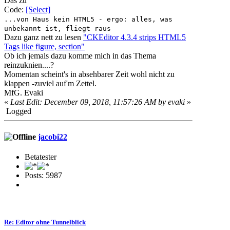
Das zu
Code:
[Select]
...von Haus kein HTML5 - ergo: alles, was
unbekannt ist, fliegt raus
Dazu ganz nett zu lesen
"CKEditor 4.3.4 strips HTML5
Tags like figure, section"
Ob ich jemals dazu komme mich in das Thema
reinzuknien....?
Momentan scheint's in absehbarer Zeit wohl nicht zu
klappen -zuviel auf'm Zettel.
MfG. Evaki
«
Last Edit: December 09, 2018, 11:57:26 AM by evaki
»
Logged
jacobi22
Betatester
Posts: 5987
Re: Editor ohne Tunnelblick