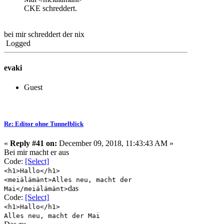
CKE schreddert.
bei mir schreddert der nix
Logged
evaki
Guest
Re: Editor ohne Tunnelblick
«
Reply #41 on:
December 09, 2018, 11:43:43 AM »
Bei mir macht er aus
Code:
[Select]
<h1>Hallo</h1>
<meiälämänt>Alles neu, macht der
das
Mai</meiälämänt>
Code:
[Select]
<h1>Hallo</h1>
Alles neu, macht der Mai