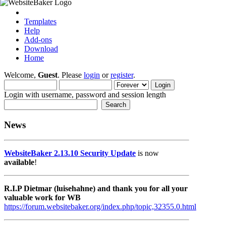
Templates
Help
Add-ons
Download
Home
Welcome,
Guest
. Please
login
or
register
.
Login with username, password and session length
News
WebsiteBaker 2.13.10 Security Update
is now
available
!
R.I.P Dietmar (luisehahne) and thank you for all your
valuable work for WB
https://forum.websitebaker.org/index.php/topic,32355.0.html