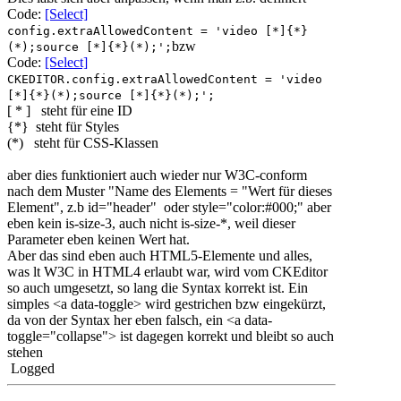
Code:
[Select]
config.extraAllowedContent = 'video [*]{*}
bzw
(*);source [*]{*}(*);';
Code:
[Select]
CKEDITOR.config.extraAllowedContent = 'video
[*]{*}(*);source [*]{*}(*);';
[ * ] steht für eine ID
{*} steht für Styles
(*) steht für CSS-Klassen
aber dies funktioniert auch wieder nur W3C-conform
nach dem Muster "Name des Elements = "Wert für dieses
Element", z.b id="header" oder style="color:#000;" aber
eben kein is-size-3, auch nicht is-size-*, weil dieser
Parameter eben keinen Wert hat.
Aber das sind eben auch HTML5-Elemente und alles,
was lt W3C in HTML4 erlaubt war, wird vom CKEditor
so auch umgesetzt, so lang die Syntax korrekt ist. Ein
simples <a data-toggle> wird gestrichen bzw eingekürzt,
da von der Syntax her eben falsch, ein <a data-
toggle="collapse"> ist dagegen korrekt und bleibt so auch
stehen
Logged