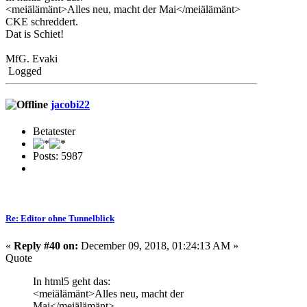
<meiälämänt>Alles neu, macht der Mai</meiälämänt>
CKE schreddert.
Dat is Schiet!
MfG. Evaki
Logged
jacobi22
Betatester
Posts: 5987
Re: Editor ohne Tunnelblick
«
Reply #40 on:
December 09, 2018, 01:24:13 AM »
Quote
In html5 geht das:
<meiälämänt>Alles neu, macht der
Mai</meiälämänt>