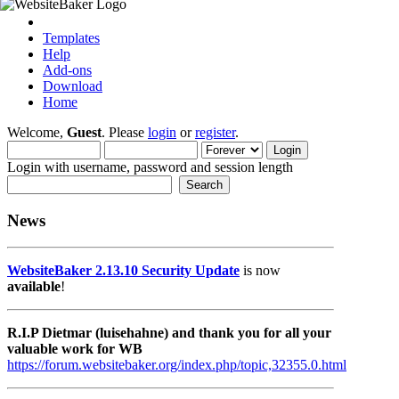
Templates
Help
Add-ons
Download
Home
Welcome,
Guest
. Please
login
or
register
.
Login with username, password and session length
News
WebsiteBaker 2.13.10 Security Update
is now
available
!
R.I.P Dietmar (luisehahne) and thank you for all your
valuable work for WB
https://forum.websitebaker.org/index.php/topic,32355.0.html