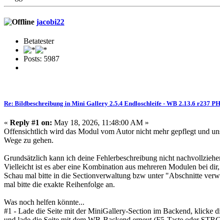
jacobi22
Betatester
Posts: 5987
Re: Bildbeschreibung in Mini Gallery 2.5.4 Endloschleife - WB 2.13.6 r237 PH
«
Reply #1 on:
May 18, 2026, 11:48:00 AM »
Offensichtlich wird das Modul vom Autor nicht mehr gepflegt und un
Wege zu gehen.
Grundsätzlich kann ich deine Fehlerbeschreibung nicht nachvollziehen
Vielleicht ist es aber eine Kombination aus mehreren Modulen bei dir,
Schau mal bitte in die Sectionverwaltung bzw unter "Abschnitte verwal
mal bitte die exakte Reihenfolge an.
Was noch helfen könnte...
#1 - Lade die Seite mit der MiniGallery-Section im Backend, klicke d
und lade die Seite mit dem WB-Backend erneut (F5-Taste oder STRG +