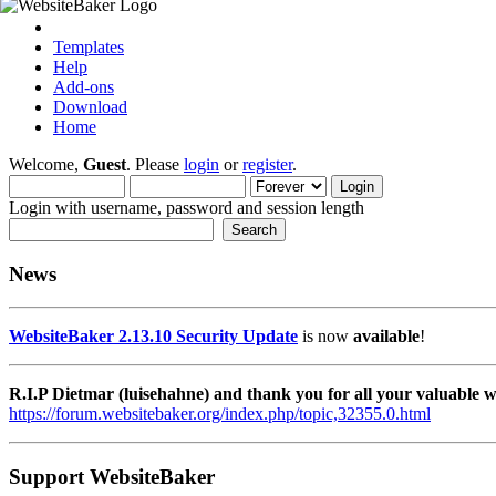
Templates
Help
Add-ons
Download
Home
Welcome,
Guest
. Please
login
or
register
.
Login with username, password and session length
News
WebsiteBaker 2.13.10 Security Update
is now
available
!
R.I.P Dietmar (luisehahne) and thank you for all your valuable
https://forum.websitebaker.org/index.php/topic,32355.0.html
Support WebsiteBaker