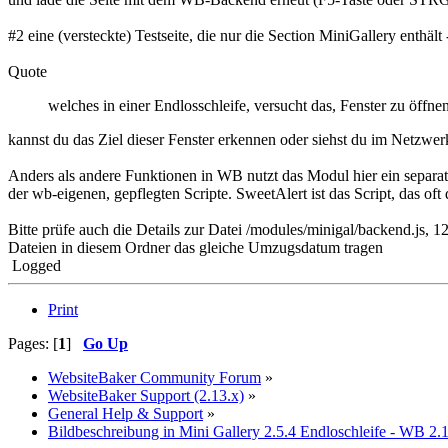
#2 eine (versteckte) Testseite, die nur die Section MiniGallery enthält 
Quote
welches in einer Endlosschleife, versucht das, Fenster zu öffnen
kannst du das Ziel dieser Fenster erkennen oder siehst du im Netzwer
Anders als andere Funktionen in WB nutzt das Modul hier ein separat
der wb-eigenen, gepflegten Scripte. SweetAlert ist das Script, das o
Bitte prüfe auch die Details zur Datei /modules/minigal/backend.js,
Dateien in diesem Ordner das gleiche Umzugsdatum tragen
Logged
Print
Pages: [
1
]
Go Up
WebsiteBaker Community Forum
»
WebsiteBaker Support (2.13.x)
»
General Help & Support
»
Bildbeschreibung in Mini Gallery 2.5.4 Endloschleife - WB 2.