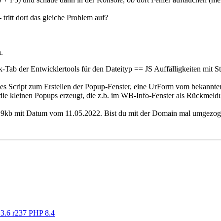
- tritt dort das gleiche Problem auf?
.
k-Tab der Entwicklertools für den Dateityp == JS Auffälligkeiten mit St
es Script zum Erstellen der Popup-Fenster, eine UrForm vom bekannten
ft die kleinen Popups erzeugt, die z.b. im WB-Info-Fenster als Rückmel
 129kb mit Datum vom 11.05.2022. Bist du mit der Domain mal umgezoge
13.6 r237 PHP 8.4