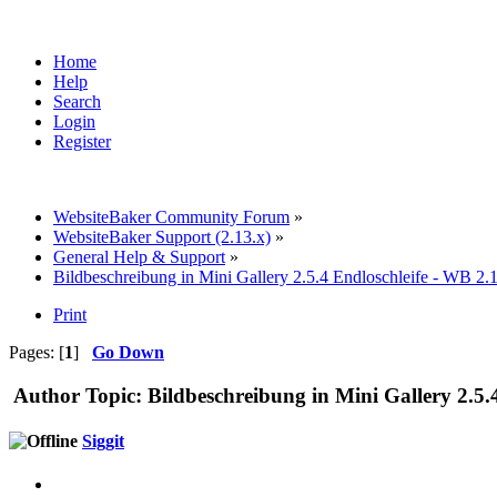
Home
Help
Search
Login
Register
WebsiteBaker Community Forum
»
WebsiteBaker Support (2.13.x)
»
General Help & Support
»
Bildbeschreibung in Mini Gallery 2.5.4 Endloschleife - WB 2.
Print
Pages: [
1
]
Go Down
Author
Topic: Bildbeschreibung in Mini Gallery 2.5.
Siggit