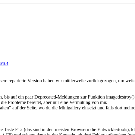
P 8.4
sere reparierte Version haben wir mittlerweile zurückgezogen, um wei
, bis auf ein paar Deprecated-Meldungen zur Funktion imagedestroy() f
 die Probleme bereitet, aber nur eine Vermutung von mir.
ten" auf der Seite, wo du die Minigallery einsetzt und falls dort mehr
ie Taste F12 (das sind in den meisten Browsern die Entwicklertools), k
 F5) und schaue dann in der Konsole, ob dort Fehler auftauchen (meis