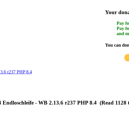
Your donat
Pay fo
Pay fo
and m
You can dona
13.6 r237 PHP 8.4
4 Endloschleife - WB 2.13.6 r237 PHP 8.4 (Read 1128 