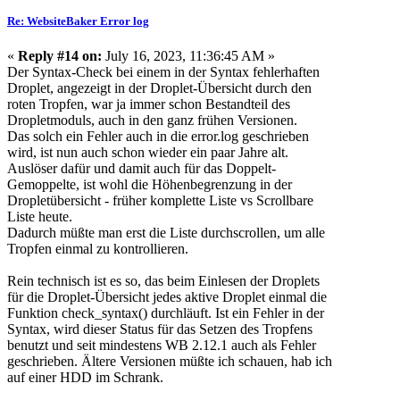
Re: WebsiteBaker Error log
«
Reply #14 on:
July 16, 2023, 11:36:45 AM »
Der Syntax-Check bei einem in der Syntax fehlerhaften
Droplet, angezeigt in der Droplet-Übersicht durch den
roten Tropfen, war ja immer schon Bestandteil des
Dropletmoduls, auch in den ganz frühen Versionen.
Das solch ein Fehler auch in die error.log geschrieben
wird, ist nun auch schon wieder ein paar Jahre alt.
Auslöser dafür und damit auch für das Doppelt-
Gemoppelte, ist wohl die Höhenbegrenzung in der
Dropletübersicht - früher komplette Liste vs Scrollbare
Liste heute.
Dadurch müßte man erst die Liste durchscrollen, um alle
Tropfen einmal zu kontrollieren.
Rein technisch ist es so, das beim Einlesen der Droplets
für die Droplet-Übersicht jedes aktive Droplet einmal die
Funktion check_syntax() durchläuft. Ist ein Fehler in der
Syntax, wird dieser Status für das Setzen des Tropfens
benutzt und seit mindestens WB 2.12.1 auch als Fehler
geschrieben. Ältere Versionen müßte ich schauen, hab ich
auf einer HDD im Schrank.