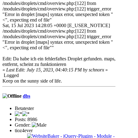
/modules/droplets/cmd/overview.php:[122] from
/modules/droplets/cmd/overview.php:[122] trigger_error
"Error in droplet [maps] syntax error, unexpected token "
<", expecting end of file"
Sat, 15 Jul 2023 14:28:05 +0000 [E_USER_NOTICE]
/modules/droplets/cmd/overview.php:[122] from
/modules/droplets/cmd/overview.php:[122] trigger_error
"Error in droplet [maps] syntax error, unexpected token "
<", expecting end of file""
Edit: Da habe ich ein fehlerfaftes Droplet gefunden. maps,
entfernt, scheint zu funktionieren
«
Last Edit: July 15, 2023, 04:40:15 PM by schnorx
»
Logged
Keep on the sunny side of life.
dbs
Betatester
Posts: 8986
Gender:
tioz4ever