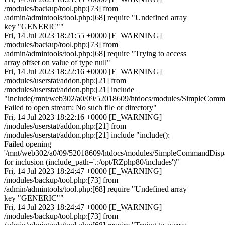
/modules/backup/tool.php:[73] from
/admin/admintools/tool.php:[68] require "Undefined array
key "GENERIC""
Fri, 14 Jul 2023 18:21:55 +0000 [E_WARNING]
/modules/backup/tool.php:[73] from
/admin/admintools/tool.php:[68] require "Trying to access
array offset on value of type null"
Fri, 14 Jul 2023 18:22:16 +0000 [E_WARNING]
/modules/userstat/addon.php:[21] from
/modules/userstat/addon.php:[21] include
"include(/mnt/web302/a0/09/52018609/htdocs/modules/SimpleComma
Failed to open stream: No such file or directory"
Fri, 14 Jul 2023 18:22:16 +0000 [E_WARNING]
/modules/userstat/addon.php:[21] from
/modules/userstat/addon.php:[21] include "include():
Failed opening
'/mnt/web302/a0/09/52018609/htdocs/modules/SimpleCommandDispat
for inclusion (include_path='.:/opt/RZphp80/includes')"
Fri, 14 Jul 2023 18:24:47 +0000 [E_WARNING]
/modules/backup/tool.php:[73] from
/admin/admintools/tool.php:[68] require "Undefined array
key "GENERIC""
Fri, 14 Jul 2023 18:24:47 +0000 [E_WARNING]
/modules/backup/tool.php:[73] from