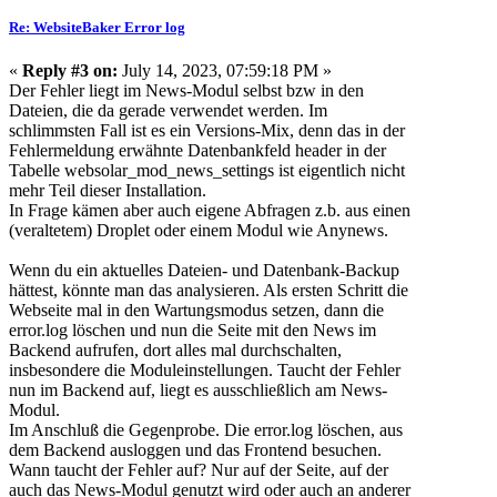
Re: WebsiteBaker Error log
«
Reply #3 on:
July 14, 2023, 07:59:18 PM »
Der Fehler liegt im News-Modul selbst bzw in den
Dateien, die da gerade verwendet werden. Im
schlimmsten Fall ist es ein Versions-Mix, denn das in der
Fehlermeldung erwähnte Datenbankfeld
header
in der
Tabelle
websolar_mod_news_settings
ist eigentlich nicht
mehr Teil dieser Installation.
In Frage kämen aber auch eigene Abfragen z.b. aus einen
(veraltetem) Droplet oder einem Modul wie Anynews.
Wenn du ein aktuelles Dateien- und Datenbank-Backup
hättest, könnte man das analysieren. Als ersten Schritt die
Webseite mal in den Wartungsmodus setzen, dann die
error.log löschen und nun die Seite mit den News im
Backend aufrufen, dort alles mal durchschalten,
insbesondere die Moduleinstellungen. Taucht der Fehler
nun im Backend auf, liegt es ausschließlich am News-
Modul.
Im Anschluß die Gegenprobe. Die error.log löschen, aus
dem Backend ausloggen und das Frontend besuchen.
Wann taucht der Fehler auf? Nur auf der Seite, auf der
auch das News-Modul genutzt wird oder auch an anderer