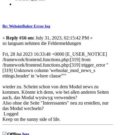
Re: WebsiteBaker Error log
«
Reply #16 on:
July 31, 2023, 02:15:42 PM »
so langsam nehmen die Fehlermeldungen
Fri, 28 Jul 2023 16:33:48 +0000 [E_USER_NOTICE]
/framework/frontend.functions.php:[319] from
/framework/frontend.functions.php:[319] trigger_error "
[319] Unknown column 'websolar_mod_news_s
ettings.header' in 'where clause'""
wieder zu. Scheint schon von dem Modul news zu
kommen. Könnte ich denn, wie bei allen anderen Seiten
auch, das Modul wysiwyg verwenden?
Also ohne die Seite "Interessantes" neu zu erstellen, nur
das Modul wechseln?
Logged
Keep on the sunny side of life.
hgs