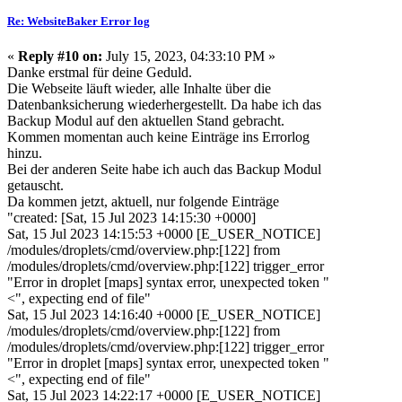
Re: WebsiteBaker Error log
«
Reply #10 on:
July 15, 2023, 04:33:10 PM »
Danke erstmal für deine Geduld.
Die Webseite läuft wieder, alle Inhalte über die
Datenbanksicherung wiederhergestellt. Da habe ich das
Backup Modul auf den aktuellen Stand gebracht.
Kommen momentan auch keine Einträge ins Errorlog
hinzu.
Bei der anderen Seite habe ich auch das Backup Modul
getauscht.
Da kommen jetzt, aktuell, nur folgende Einträge
"created: [Sat, 15 Jul 2023 14:15:30 +0000]
Sat, 15 Jul 2023 14:15:53 +0000 [E_USER_NOTICE]
/modules/droplets/cmd/overview.php:[122] from
/modules/droplets/cmd/overview.php:[122] trigger_error
"Error in droplet [maps] syntax error, unexpected token "
<", expecting end of file"
Sat, 15 Jul 2023 14:16:40 +0000 [E_USER_NOTICE]
/modules/droplets/cmd/overview.php:[122] from
/modules/droplets/cmd/overview.php:[122] trigger_error
"Error in droplet [maps] syntax error, unexpected token "
<", expecting end of file"
Sat, 15 Jul 2023 14:22:17 +0000 [E_USER_NOTICE]