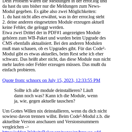
Dein Problem waren die Meldungen in der error.log und
da hast du uns bisher nur die Meldungen zum News-
Modul gegeben. Es gäbe also zwei Möglichkeiten:
1. du hast nicht alles erwähnt, was in der error.log steht
2. deine anderen eingesetzten Module erzeugen aktuell
keine Fehler, die geloggt werden.
Etwa zwei Drittel der in PDF#1 angezeigten Module
gehören zum WB-Paket und wurden beim Upgrade des
CMS ebenfalls aktualisiert. Bei den anderen Modulen
muß man schauen, ob es Upgrades gibt. Für das Code²-
Modul gibt es etwas aktuelles, beim Rest sehe ich eher
schwarz. Das heißt aber nicht, das diese Module nun nicht
mehr laufen oder Fehler erzeugen müssen. Das mußt du
einfach probieren.
Quote from: schnorx on July 15, 2023, 12:33:55 PM
Sollte ich alle module deinstallieren? Läuft
dann noch was? Kann ich die Module, wenn
ja, wie, gegen aktuelle tauschen?
Um Gottes Willen nix deinstallieren, wenn du dich nicht
sowieso davon trennen willst. Beim Code²-Modul z.b. die
aktuellste Version anschauen und Versionsnummern
vergleichen ->