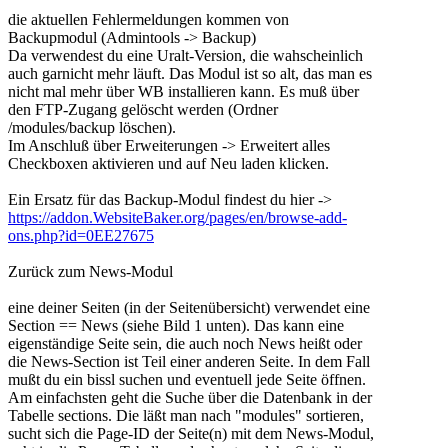
die aktuellen Fehlermeldungen kommen von
Backupmodul (Admintools -> Backup)
Da verwendest du eine Uralt-Version, die wahscheinlich
auch garnicht mehr läuft. Das Modul ist so alt, das man es
nicht mal mehr über WB installieren kann. Es muß über
den FTP-Zugang gelöscht werden (Ordner
/modules/backup löschen).
Im Anschluß über Erweiterungen -> Erweitert alles
Checkboxen aktivieren und auf Neu laden klicken.
Ein Ersatz für das Backup-Modul findest du hier ->
https://addon.WebsiteBaker.org/pages/en/browse-add-
ons.php?id=0EE27675
Zurück zum News-Modul
eine deiner Seiten (in der Seitenübersicht) verwendet eine
Section == News (siehe Bild 1 unten). Das kann eine
eigenständige Seite sein, die auch noch News heißt oder
die News-Section ist Teil einer anderen Seite. In dem Fall
mußt du ein bissl suchen und eventuell jede Seite öffnen.
Am einfachsten geht die Suche über die Datenbank in der
Tabelle sections. Die läßt man nach "modules" sortieren,
sucht sich die Page-ID der Seite(n) mit dem News-Modul,