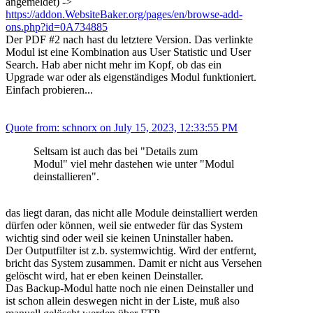
angemeldet) ->
https://addon.WebsiteBaker.org/pages/en/browse-add-
ons.php?id=0A734885
Der PDF #2 nach hast du letztere Version. Das verlinkte
Modul ist eine Kombination aus User Statistic und User
Search. Hab aber nicht mehr im Kopf, ob das ein
Upgrade war oder als eigenständiges Modul funktioniert.
Einfach probieren...
Quote from: schnorx on July 15, 2023, 12:33:55 PM
Seltsam ist auch das bei "Details zum
Modul" viel mehr dastehen wie unter "Modul
deinstallieren".
das liegt daran, das nicht alle Module deinstalliert werden
dürfen oder können, weil sie entweder für das System
wichtig sind oder weil sie keinen Uninstaller haben.
Der Outputfilter ist z.b. systemwichtig. Wird der entfernt,
bricht das System zusammen. Damit er nicht aus Versehen
gelöscht wird, hat er eben keinen Deinstaller.
Das Backup-Modul hatte noch nie einen Deinstaller und
ist schon allein deswegen nicht in der Liste, muß also