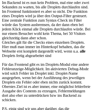
Im Backend ist es nun kein Problem, mal eine oder zwei
Sekunden zu warten, bis alle Droplets durchlaufen sind.
Im Frontend funktioniert es aber so nicht. Die Funktion
eines Droplets wird ja über den Output-Filter gesteuert.
Eine zentrale Funktion zum Syntax-Check im Filter
würde das System ausbremsen, da der dann eben bei
jedem Klick einmal alle Droplets durchlaufen würde. Bei
nur einem Besucher wohl kein Thema, bei 50 Visitors
gleichzeitig dann aber schon.
Gleiches gilt für die Checks eines einzelnen Droplets.
Hier muß man immer im Hinterkopf behalten, das die
Webseite erst komplett dargestellt wird, wenn u.a.
alle
Droplets fertig abgearbeitet sind
Für das Frontend gibt es im Droplets-Modul eine andere
Fehleranzeige-Möglichkeit. Im aktivierten Debug-Mode
wird solch Fehler im Droplet inkl. Droplet-Name
ausgegeben, wenn bei der Ausführung des jeweiligen
Droplets ein Fehler oder eben nichts zurück kommt.
Oberstes Ziel ist es aber immer, eine möglichst fehlerfreie
Ausgabe des Contents zu erzeugen, Fehlermeldungen
dort also eher zu unterdrücken bzw ins Backend zu
schicken.
P.S. einig sind wir uns aber darüber, das die