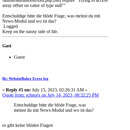
/admin/admintools/tool.php:[68] require "Trying to access
array offset on value of type null""
Entschuldige bitte die blöde Frage, was meinst du mit
News-Modul und wo ist das?
Logged
Keep on the sunny side of life.
Gast
Guest
Re: WebsiteBaker Error log
«
Reply #5 on:
July 15, 2023, 02:26:31 AM »
Quote from: schnorx on July 14, 2023, 08:32:25 PM
Entschuldige bitte die blöde Frage, was
meinst du mit News-Modul und wo ist das?
es gibt keine blöden Fragen