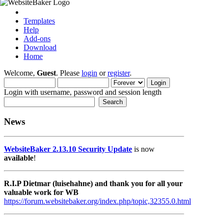
Templates
Help
Add-ons
Download
Home
Welcome,
Guest
. Please
login
or
register
.
Login with username, password and session length
News
WebsiteBaker 2.13.10 Security Update
is now
available
!
R.I.P Dietmar (luisehahne) and thank you for all your
valuable work for WB
https://forum.websitebaker.org/index.php/topic,32355.0.html