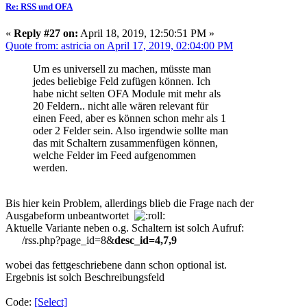
Re: RSS und OFA
«
Reply #27 on:
April 18, 2019, 12:50:51 PM »
Quote from: astricia on April 17, 2019, 02:04:00 PM
Um es universell zu machen, müsste man
jedes beliebige Feld zufügen können. Ich
habe nicht selten OFA Module mit mehr als
20 Feldern.. nicht alle wären relevant für
einen Feed, aber es können schon mehr als 1
oder 2 Felder sein. Also irgendwie sollte man
das mit Schaltern zusammenfügen können,
welche Felder im Feed aufgenommen
werden.
Bis hier kein Problem, allerdings blieb die Frage nach der
Ausgabeform unbeantwortet
Aktuelle Variante neben o.g. Schaltern ist solch Aufruf:
/rss.php?page_id=8&
desc_id=4,7,9
wobei das fettgeschriebene dann schon optional ist.
Ergebnis ist solch Beschreibungsfeld
Code:
[Select]