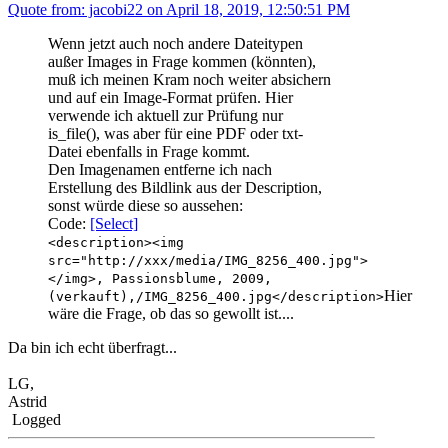
Quote from: jacobi22 on April 18, 2019, 12:50:51 PM
Wenn jetzt auch noch andere Dateitypen
außer Images in Frage kommen (könnten),
muß ich meinen Kram noch weiter absichern
und auf ein Image-Format prüfen. Hier
verwende ich aktuell zur Prüfung nur
is_file(), was aber für eine PDF oder txt-
Datei ebenfalls in Frage kommt.
Den Imagenamen entferne ich nach
Erstellung des Bildlink aus der Description,
sonst würde diese so aussehen:
Code:
[Select]
<description><img
src="http://xxx/media/IMG_8256_400.jpg">
</img>, Passionsblume, 2009,
Hier
(verkauft),/IMG_8256_400.jpg</description>
wäre die Frage, ob das so gewollt ist....
Da bin ich echt überfragt...
LG,
Astrid
Logged