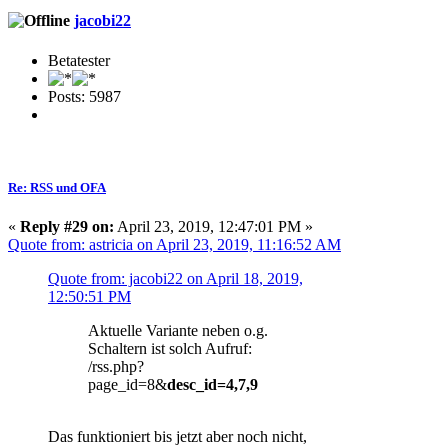
jacobi22
Betatester
Posts: 5987
Re: RSS und OFA
«
Reply #29 on:
April 23, 2019, 12:47:01 PM »
Quote from: astricia on April 23, 2019, 11:16:52 AM
Quote from: jacobi22 on April 18, 2019,
12:50:51 PM
Aktuelle Variante neben o.g.
Schaltern ist solch Aufruf:
/rss.php?
page_id=8&
desc_id=4,7,9
Das funktioniert bis jetzt aber noch nicht,