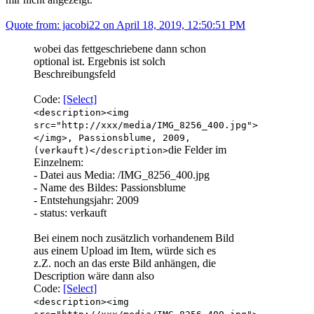
Quote from: jacobi22 on April 18, 2019, 12:50:51 PM
wobei das fettgeschriebene dann schon
optional ist. Ergebnis ist solch
Beschreibungsfeld
Code:
[Select]
<description><img
src="http://xxx/media/IMG_8256_400.jpg">
</img>, Passionsblume, 2009,
die Felder im
(verkauft)</description>
Einzelnem:
- Datei aus Media: /IMG_8256_400.jpg
- Name des Bildes: Passionsblume
- Entstehungsjahr: 2009
- status: verkauft
Bei einem noch zusätzlich vorhandenem Bild
aus einem Upload im Item, würde sich es
z.Z. noch an das erste Bild anhängen, die
Description wäre dann also
Code:
[Select]
<description><img