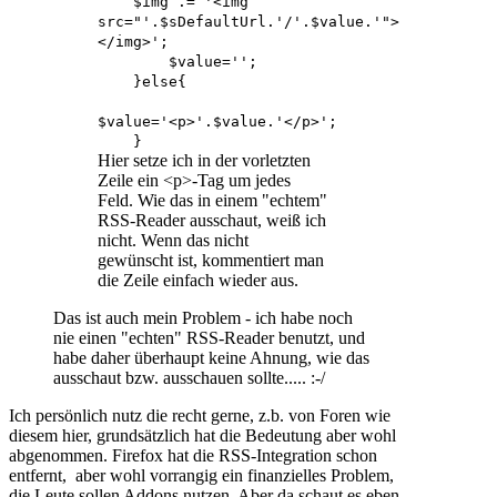
$img .= '<img
src="'.$sDefaultUrl.'/'.$value.'">
</img>';
$value='';
}else{
$value='<p>'.$value.'</p>';
}
Hier setze ich in der vorletzten
Zeile ein <p>-Tag um jedes
Feld. Wie das in einem "echtem"
RSS-Reader ausschaut, weiß ich
nicht. Wenn das nicht
gewünscht ist, kommentiert man
die Zeile einfach wieder aus.
Das ist auch mein Problem - ich habe noch
nie einen "echten" RSS-Reader benutzt, und
habe daher überhaupt keine Ahnung, wie das
ausschaut bzw. ausschauen sollte..... :-/
Ich persönlich nutz die recht gerne, z.b. von Foren wie
diesem hier, grundsätzlich hat die Bedeutung aber wohl
abgenommen. Firefox hat die RSS-Integration schon
entfernt, aber wohl vorrangig ein finanzielles Problem,
die Leute sollen Addons nutzen. Aber da schaut es eben