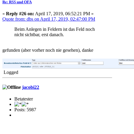
Re: RSS und OFA
«
Reply #26 on:
April 17, 2019, 06:52:21 PM »
Quote from: dbs on April 17, 2019, 02:47:00 PM
Beim Anlegen in Feldern ist das Feld noch
nicht sichtbar, erst danach.
gefunden (aber vorher noch nie gesehen), danke
Logged
jacobi22
Betatester
Posts: 5987