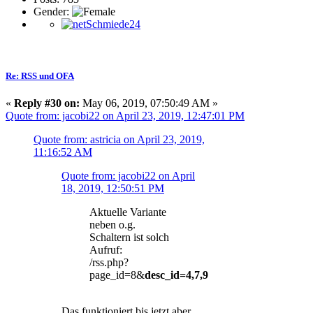
Gender:
Re: RSS und OFA
«
Reply #30 on:
May 06, 2019, 07:50:49 AM »
Quote from: jacobi22 on April 23, 2019, 12:47:01 PM
Quote from: astricia on April 23, 2019,
11:16:52 AM
Quote from: jacobi22 on April
18, 2019, 12:50:51 PM
Aktuelle Variante
neben o.g.
Schaltern ist solch
Aufruf:
/rss.php?
page_id=8&
desc_id=4,7,9
Das funktioniert bis jetzt aber