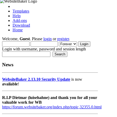
Templates
Help
Add-ons
Download
Home
Welcome,
Guest
. Please
login
or
register
.
Login with username, password and session length
News
WebsiteBaker 2.13.10 Security Update
is now
available
!
R.I.P Dietmar (luisehahne) and thank you for all your
valuable work for WB
https://forum.websitebaker.org/index.php/topic,32355.0.html