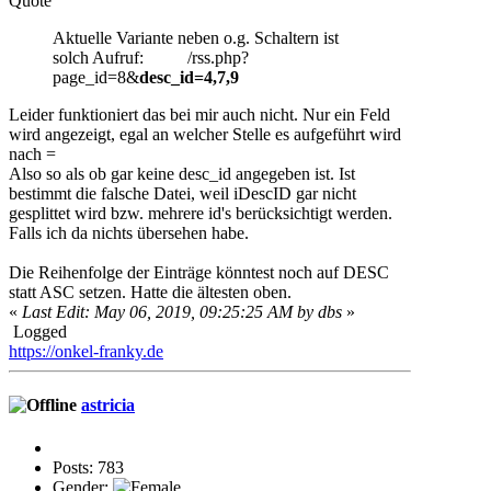
Quote
Aktuelle Variante neben o.g. Schaltern ist
solch Aufruf: /rss.php?
page_id=8&
desc_id=4,7,9
Leider funktioniert das bei mir auch nicht. Nur ein Feld
wird angezeigt, egal an welcher Stelle es aufgeführt wird
nach =
Also so als ob gar keine desc_id angegeben ist. Ist
bestimmt die falsche Datei, weil iDescID gar nicht
gesplittet wird bzw. mehrere id's berücksichtigt werden.
Falls ich da nichts übersehen habe.
Die Reihenfolge der Einträge könntest noch auf DESC
statt ASC setzen. Hatte die ältesten oben.
«
Last Edit: May 06, 2019, 09:25:25 AM by dbs
»
Logged
https://onkel-franky.de
astricia
Posts: 783
Gender: