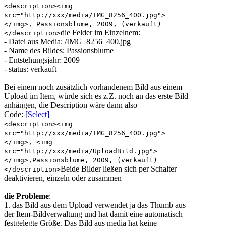
<description><img
src="http://xxx/media/IMG_8256_400.jpg">
</img>, Passionsblume, 2009, (verkauft)
die Felder im Einzelnem:
</description>
- Datei aus Media: /IMG_8256_400.jpg
- Name des Bildes: Passionsblume
- Entstehungsjahr: 2009
- status: verkauft
Bei einem noch zusätzlich vorhandenem Bild aus einem
Upload im Item, würde sich es z.Z. noch an das erste Bild
anhängen, die Description wäre dann also
Code:
[Select]
<description><img
src="http://xxx/media/IMG_8256_400.jpg">
</img>, <img
src="http://xxx/media/UploadBild.jpg">
</img>,Passionsblume, 2009, (verkauft)
Beide Bilder ließen sich per Schalter
</description>
deaktivieren, einzeln oder zusammen
die Probleme
:
1. das Bild aus dem Upload verwendet ja das Thumb aus
der Item-Bildverwaltung und hat damit eine automatisch
festgelegte Größe. Das Bild aus media hat keine