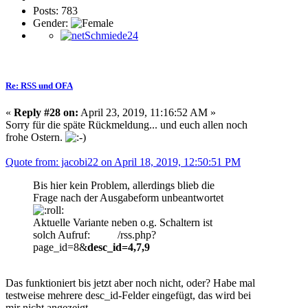
Posts: 783
Gender:
Re: RSS und OFA
«
Reply #28 on:
April 23, 2019, 11:16:52 AM »
Sorry für die späte Rückmeldung... und euch allen noch
frohe Ostern.
Quote from: jacobi22 on April 18, 2019, 12:50:51 PM
Bis hier kein Problem, allerdings blieb die
Frage nach der Ausgabeform unbeantwortet
Aktuelle Variante neben o.g. Schaltern ist
solch Aufruf: /rss.php?
page_id=8&
desc_id=4,7,9
Das funktioniert bis jetzt aber noch nicht, oder? Habe mal
testweise mehrere desc_id-Felder eingefügt, das wird bei
mir nicht angezeigt.