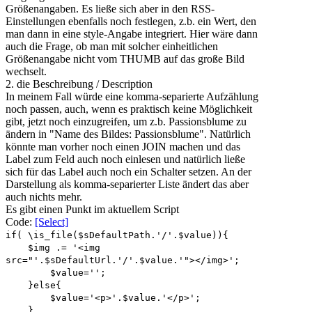
Größenangaben. Es ließe sich aber in den RSS-
Einstellungen ebenfalls noch festlegen, z.b. ein Wert, den
man dann in eine style-Angabe integriert. Hier wäre dann
auch die Frage, ob man mit solcher einheitlichen
Größenangabe nicht vom THUMB auf das große Bild
wechselt.
2. die Beschreibung / Description
In meinem Fall würde eine komma-separierte Aufzählung
noch passen, auch, wenn es praktisch keine Möglichkeit
gibt, jetzt noch einzugreifen, um z.b. Passionsblume zu
ändern in "Name des Bildes: Passionsblume". Natürlich
könnte man vorher noch einen JOIN machen und das
Label zum Feld auch noch einlesen und natürlich ließe
sich für das Label auch noch ein Schalter setzen. An der
Darstellung als komma-separierter Liste ändert das aber
auch nichts mehr.
Es gibt einen Punkt im aktuellem Script
Code:
[Select]
if( \is_file($sDefaultPath.'/'.$value)){
$img .= '<img
src="'.$sDefaultUrl.'/'.$value.'"></img>';
$value='';
}else{
$value='<p>'.$value.'</p>';
}