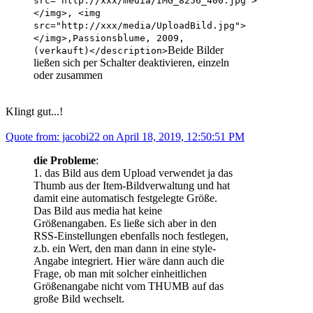
src="http://xxx/media/IMG_8256_400.jpg">
</img>, <img
src="http://xxx/media/UploadBild.jpg">
</img>,Passionsblume, 2009,
Beide Bilder
(verkauft)</description>
ließen sich per Schalter deaktivieren, einzeln
oder zusammen
KIingt gut...!
Quote from: jacobi22 on April 18, 2019, 12:50:51 PM
die Probleme
:
1. das Bild aus dem Upload verwendet ja das
Thumb aus der Item-Bildverwaltung und hat
damit eine automatisch festgelegte Größe.
Das Bild aus media hat keine
Größenangaben. Es ließe sich aber in den
RSS-Einstellungen ebenfalls noch festlegen,
z.b. ein Wert, den man dann in eine style-
Angabe integriert. Hier wäre dann auch die
Frage, ob man mit solcher einheitlichen
Größenangabe nicht vom THUMB auf das
große Bild wechselt.