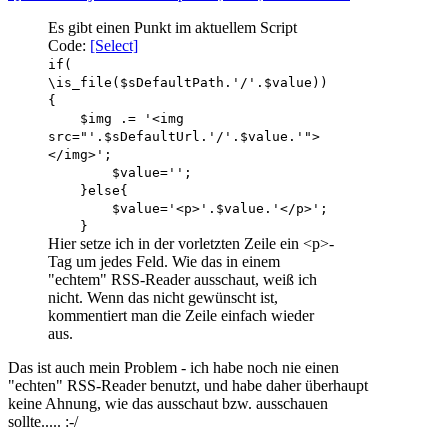
Es gibt einen Punkt im aktuellem Script
Code:
[Select]
if(
\is_file($sDefaultPath.'/'.$value))
{
$img .= '<img
src="'.$sDefaultUrl.'/'.$value.'">
</img>';
$value='';
}else{
$value='<p>'.$value.'</p>';
}
Hier setze ich in der vorletzten Zeile ein <p>-
Tag um jedes Feld. Wie das in einem
"echtem" RSS-Reader ausschaut, weiß ich
nicht. Wenn das nicht gewünscht ist,
kommentiert man die Zeile einfach wieder
aus.
Das ist auch mein Problem - ich habe noch nie einen
"echten" RSS-Reader benutzt, und habe daher überhaupt
keine Ahnung, wie das ausschaut bzw. ausschauen
sollte..... :-/