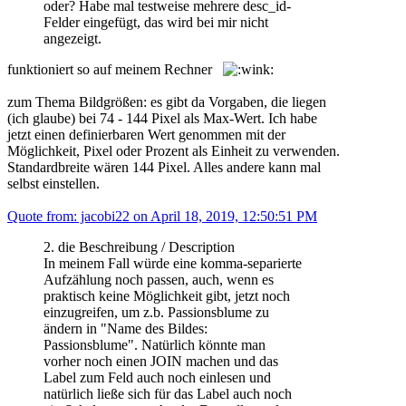
oder? Habe mal testweise mehrere desc_id-
Felder eingefügt, das wird bei mir nicht
angezeigt.
funktioniert so auf meinem Rechner
zum Thema Bildgrößen: es gibt da Vorgaben, die liegen
(ich glaube) bei 74 - 144 Pixel als Max-Wert. Ich habe
jetzt einen definierbaren Wert genommen mit der
Möglichkeit, Pixel oder Prozent als Einheit zu verwenden.
Standardbreite wären 144 Pixel. Alles andere kann mal
selbst einstellen.
Quote from: jacobi22 on April 18, 2019, 12:50:51 PM
2. die Beschreibung / Description
In meinem Fall würde eine komma-separierte
Aufzählung noch passen, auch, wenn es
praktisch keine Möglichkeit gibt, jetzt noch
einzugreifen, um z.b. Passionsblume zu
ändern in "Name des Bildes:
Passionsblume". Natürlich könnte man
vorher noch einen JOIN machen und das
Label zum Feld auch noch einlesen und
natürlich ließe sich für das Label auch noch