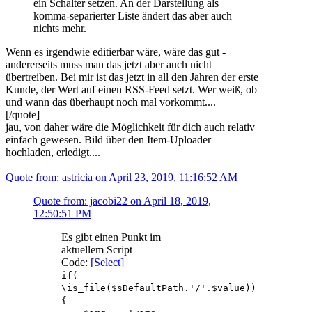
ein Schalter setzen. An der Darstellung als
komma-separierter Liste ändert das aber auch
nichts mehr.
Wenn es irgendwie editierbar wäre, wäre das gut -
andererseits muss man das jetzt aber auch nicht
übertreiben. Bei mir ist das jetzt in all den Jahren der erste
Kunde, der Wert auf einen RSS-Feed setzt. Wer weiß, ob
und wann das überhaupt noch mal vorkommt....
[/quote]
jau, von daher wäre die Möglichkeit für dich auch relativ
einfach gewesen. Bild über den Item-Uploader
hochladen, erledigt....
Quote from: astricia on April 23, 2019, 11:16:52 AM
Quote from: jacobi22 on April 18, 2019,
12:50:51 PM
Es gibt einen Punkt im
aktuellem Script
Code:
[Select]
if(
\is_file($sDefaultPath.'/'.$value))
{