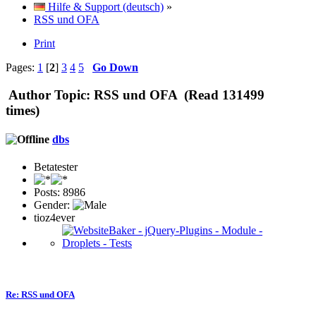
Hilfe & Support (deutsch)
»
RSS und OFA
Print
Pages:
1
[
2
]
3
4
5
Go Down
Author
Topic: RSS und OFA (Read 131499
times)
dbs
Betatester
Posts: 8986
Gender:
tioz4ever
Re: RSS und OFA