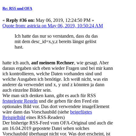
Re: RSS und OFA
«
Reply #36 on:
May 06, 2019, 12:24:50 PM »
Quote from: astricia on May 06, 2019, 10:50:24 AM
Ich hatte das nur so verstanden, dass du das
mit dem desc_id=x,y,z bereits längst gelöst
hast.
hatte ich auch,
auf meinem Rechner
, wie gesagt. Aber
daraus ergaben sich eben wieder Fragen und bei mir kann
ich kontrollieren, welche Daten vorhanden sind und
welche Ausgaben ich benötige. Ich weiß nicht, was ein
anderer da verwendet und x, y und z könnten ja dann
auch einzelne Bilder sein.
Wie man sich denken kann, gibt es auch für RSS
festgelegte Regeln
und die geben für den Feed ein
optionales Bild vor. Das dort verwendete imageElement
wäre dann das Vorschaubild (siehe
beigefügtes
Beispielbild
eines RSS-Readers)
Der bisherige RSS-Feed vom OFA-Original und auch die
am 16.04.2019 gepostete Datei sehen solches
Vorschaubild überhaupt nicht vor. Was dort erscheint, ist