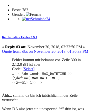
Posts: 783
Gender:
Re: Initialize Fehler 1&1
«
Reply #3 on:
November 20, 2018, 02:22:50 PM »
Quote from: dbs on November 20, 2018, 01:36:33 PM
Fehler kommt mir bekannt vor. Zeile 300 in
2.12.0 r81 ist aber
Code:
[Select]
if (!\defined('MAX_DATETIME'))
{\define('MAX_DATETIME',
((2**31)-1)); }
Ähh... stimmt, da bin ich tatsächlich in der Zeile
verrutscht.
Wenn DA also jetzt ein unexpected "*" drin ist, was