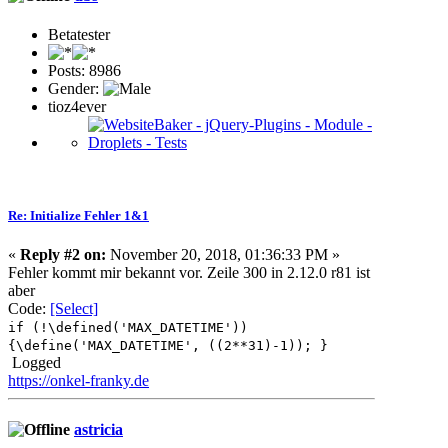
Betatester
Posts: 8986
Gender:
tioz4ever
Re: Initialize Fehler 1&1
«
Reply #2 on:
November 20, 2018, 01:36:33 PM »
Fehler kommt mir bekannt vor. Zeile 300 in 2.12.0 r81 ist
aber
Code:
[Select]
if (!\defined('MAX_DATETIME'))
{\define('MAX_DATETIME', ((2**31)-1)); }
Logged
https://onkel-franky.de
astricia