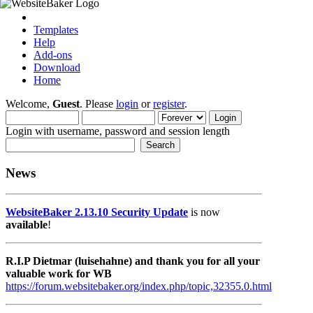
Templates
Help
Add-ons
Download
Home
Welcome,
Guest
. Please
login
or
register
.
Login with username, password and session length
News
WebsiteBaker 2.13.10 Security Update
is now
available
!
R.I.P Dietmar (luisehahne) and thank you for all your
valuable work for WB
https://forum.websitebaker.org/index.php/topic,32355.0.html