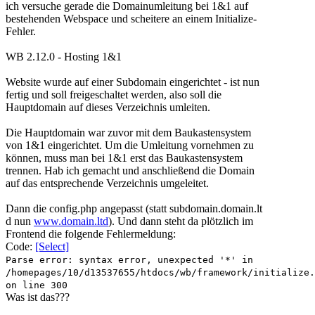
ich versuche gerade die Domainumleitung bei 1&1 auf
bestehenden Webspace und scheitere an einem Initialize-
Fehler.
WB 2.12.0 - Hosting 1&1
Website wurde auf einer Subdomain eingerichtet - ist nun
fertig und soll freigeschaltet werden, also soll die
Hauptdomain auf dieses Verzeichnis umleiten.
Die Hauptdomain war zuvor mit dem Baukastensystem
von 1&1 eingerichtet. Um die Umleitung vornehmen zu
können, muss man bei 1&1 erst das Baukastensystem
trennen. Hab ich gemacht und anschließend die Domain
auf das entsprechende Verzeichnis umgeleitet.
Dann die config.php angepasst (statt subdomain.domain.lt
d nun
www.domain.ltd
). Und dann steht da plötzlich im
Frontend die folgende Fehlermeldung:
Code:
[Select]
Parse error: syntax error, unexpected '*' in
/homepages/10/d13537655/htdocs/wb/framework/initialize.
on line 300
Was ist das???