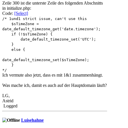
Zeile 300 ist die unterste Zeile des folgenden Abschnitts
in initialize.php:
Code:
[Select]
/* 1und1 strict issue, can't use this
$sTimeZone =
date_default_timezone_get('date.timezone');
if (!$sTimeZone) {
date_default_timezone_set('UTC');
}
else {
date_default_timezone_set($sTimeZone);
}
*/
Ich vermute also jetzt, dass es mit 1&1 zusammenhängt.
Was mache ich, damit es auch auf der Hauptdomain läuft?
LG,
Astrid
Logged
Luisehahne