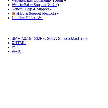
WebsiteBaker Community Forum
»
WebsiteBaker Support (2.12.x)
»
General Help & Support
»
Hilfe & Support (deutsch)
»
Initialize Fehler 1&1
SMF 2.0.19
|
SMF © 2017
,
Simple Machines
XHTML
RSS
WAP2