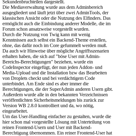
Sekundenbruchteilen dargestellt.
Die Mediaverwaltung wurde aus dem Adminbereich
ausgegliedert und läuft jetzt über zwei AdminTools, der
klassischen Ansicht oder die Nutzung des Elfinders. Das
ermöglicht auch die Einbindung anderer Modelle, die im
Forum schon ansatzweise vorgestellt wurden.
Durch die Nutzung von Twig kann mit wenig
Kenntnissen auch selbst ein Backend-Theme erstellen,
ohne, das dafür noch im Core gefummelt werden muß.
Da auch wir Hinweise über mögliche Angriffsszenarien
erhalten haben, die sich auf "böse User mit Admin-
Bereichs-Berechtigungen" beziehen, wurde ein
CodeInspector eingefügt, der nun jeden Addon- und
Media-Upload und die Installation bzw das Bearbeiten
von Droplets checkt und bei verdächtigem Code
unterbindet. Am Ende sind es aber immer die
Berechtigungen, die der SuperAdmin anderen Usern gibt.
Außerdem wurde alle in den bekannten Verzeichnissen
veröffentlichten Sicherheitsmeldunge
n bis zurück zur
Version WB 2.8.0 kontrolliert und da, wo nötig,
eingearbeitet.
Um das User-Handling einfacher zu gestalten, wurde die
hier schon mal vorgestellte Lösung mit Unterteilung von
reinen Frontend-Usern und User mit Backend-
Berechtigung übernommen. Ein reiner Frontend-User hat