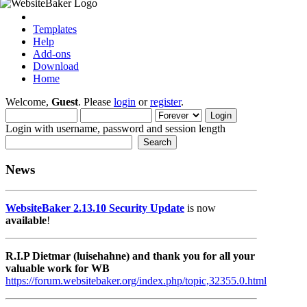
Templates
Help
Add-ons
Download
Home
Welcome,
Guest
. Please
login
or
register
.
Login with username, password and session length
News
WebsiteBaker 2.13.10 Security Update
is now
available
!
R.I.P Dietmar (luisehahne) and thank you for all your
valuable work for WB
https://forum.websitebaker.org/index.php/topic,32355.0.html