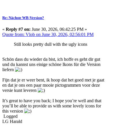
Re: Nächste WB-Version?
«
Reply #7 on:
June 30, 2026, 06:42:25 PM »
Quote from: Vlob on June 30, 2026, 02:56:01 PM
Still looks pretty dull with the ugly icons
Schön dass du wieder da bist, ich hoffe es geht dir gut
und du kannst uns einige schöne Ikons für die Version
liefern
Fijn dat je er weer bent, ik hoop dat het goed met je gaat
en dat je ons een paar mooie pictogrammen voor deze
versie kunt leveren
It’s great to have you back; I hope you’re well and that
you’ll be able to provide us with some lovely icons for
this version
Logged
LG Harald