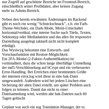
nur Zugriff auf geschützte Bereiche im Frontend-Bereich,
einschließlich seiner Profildaten, aber keinen Zugang
mehr zu Admin-Bereich.
Neben den bereits erwähnten Änderungen im Backend
gibt es noch ein wenig "Schnickschnack", z.b. ein Farb-
Theme-Wechsler, ein Dark-Mode, Menü-Umschalter
horizontal/vertikal, eine interne Suche nach Titeln, Texten,
Sektiontyp oder Mediadateien und das alles für responsive
Darstellung ausgelegt (aktuell nicht nicht komplett
erledigt).
Das Wysiwyg bekommt eine Entwurfs- und
Vorschaufunktion mit Restore-Möglichkeit.
Ein 2FA-Modul (2-Faktor-Authentifikation) ist
vorinstalliert, dazu die schon lange überfällige Umstellung
der md5-Verschlüsselung auf bCrypt und ein verbessertes
Error-Handling. Bei Erreichen einer bestimmten Größe
der internen error.log wird diese in eine bak-Datei
umgewandelt. Außerdem wird bei jedem Löschen eine
Sicherung der alten Datei erstellt, um später Problem auch
folgen zu können. Damit das nicht zu einer
Dateisammlung wird, werden alte bak-Dateien nach 60
Tagen gelöscht
Geplant war auch ein sog Translation-Manager, der es