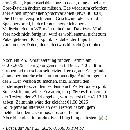
ermöglicht, Sprachvariablen anzupassen, ohne dabei die
Core-Dateien ändern zu müssen. Das wiederum erfordert
aber einen Import aller Sprachvariablen (etwa 40.000!).
Die Theorie verspricht einen Geschwindigkeits- und
Speichervorteil, in der Praxis merke ich aber 2
Millisekunden in WB nicht unbedingt. Da dieses Modul
aber noch nicht fertig ist, wird es wohl erstmal nicht zum
Paket gehören. Knackpunkt ist dabei der Import
vorhandener Daten, der sich etwas hinzieht (ca 6min).
Noch ein P.S.: Voraussetzung für den Termin am
01.08.2026 ist ein gelungener Test. Die 2.14.0 läuft im
Groben bei mir schon seit letzten Herbst, aus Zeitgründen
dann aber unterbrochen, um notwendige Änderungen an
der 2.13er Version zu machen, inkl. Einbau des
CodeInspectors, zu dem es dann auch Zeitvorgaben gibt.
Sollte sich nun, wider Erwarten, ein größeres Problem in
der Testerei der v2.14 ergeben, wird es erst eine v2.13.10
geben. Zeitpunkt wäre der gleiche: 01.08.2026
Sollte jemand Interesse an der Testerei haben, gern
melden bei den Usern hgs, dbs oder bei mir.
Aber bitte nicht in produktiven Umgebungen testen
«
Last Edit: June 23, 2026, 01:08:35 PM by