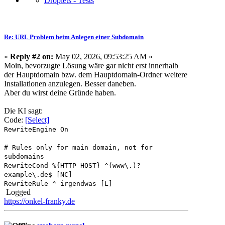
Re: URL Problem beim Anlegen einer Subdomain
«
Reply #2 on:
May 02, 2026, 09:53:25 AM »
Moin, bevorzugte Lösung wäre gar nicht erst innerhalb
der Hauptdomain bzw. dem Hauptdomain-Ordner weitere
Installationen anzulegen. Besser daneben.
Aber du wirst deine Gründe haben.
Die KI sagt:
Code:
[Select]
RewriteEngine On
# Rules only for main domain, not for
subdomains
RewriteCond %{HTTP_HOST} ^(www\.)?
example\.de$ [NC]
RewriteRule ^ irgendwas [L]
Logged
https://onkel-franky.de