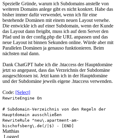
Spezielle Gründe, warum ich Subdomains anstelle von
weiteren Domains anlege gibt es nicht konkret. Habe das
bisher immer dafür verwendet, wenn ich für eine
bestehende Domänen mit einem neuen Layout versehe.
Die entwickle ich auf einer Subdomain, wenn der Kunde
das Layout dann freigibt, muss ich auf dem Server den
Pfad und in der config.php die URL anpassen und das
neue Layout ist binnen Sekunden online. Würde aber mit
Parallelen Domänen ja genauso funktionieren. Beim
nächsten mal dann.
Dank ChatGPT habe ich die .htaccess der Hauptdomäne
jetzt so angepasst, dass das Verzeichnis der Subdomäne
ausgeschlossen ist. Jetzt kann ich in der Hauptdomäne
und der Subdomäne jeweils eigene .htaccess verwenden.
Code:
[Select]
RewriteEngine On
# Subdomain-Verzeichnis von den Regeln der
Hauptdomain ausschließen
RewriteRule ^neu\.apartment-am-
bischofsberg\.de(/|$) - [END]
Matthias
Logged