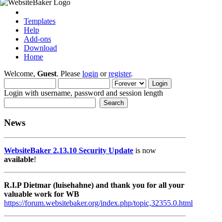
Templates
Help
Add-ons
Download
Home
Welcome,
Guest
. Please
login
or
register
.
Login with username, password and session length
News
WebsiteBaker 2.13.10 Security Update
is now
available
!
R.I.P Dietmar (luisehahne) and thank you for all your
valuable work for WB
https://forum.websitebaker.org/index.php/topic,32355.0.html