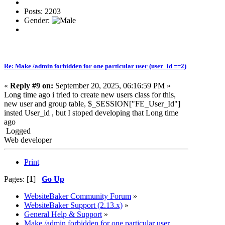
Posts: 2203
Gender:
Re: Make /admin forbidden for one particular user (user_id ==2)
«
Reply #9 on:
September 20, 2025, 06:16:59 PM »
Long time ago i tried to create new users class for this,
new user and group table, $_SESSION["FE_User_Id"]
insted User_id , but I stoped developing that Long time
ago
Logged
Web developer
Print
Pages: [
1
]
Go Up
WebsiteBaker Community Forum
»
WebsiteBaker Support (2.13.x)
»
General Help & Support
»
Make /admin forbidden for one particular user