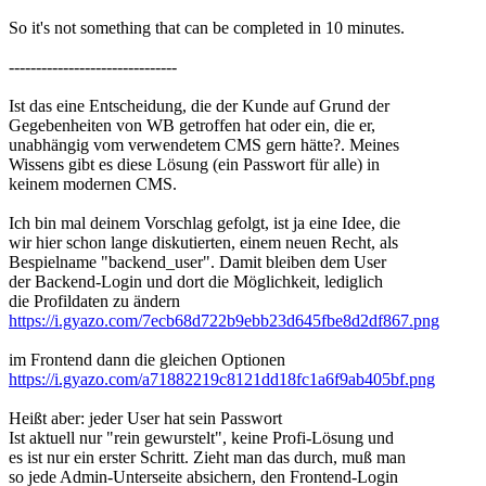
So it's not something that can be completed in 10 minutes.
-------------------------------
Ist das eine Entscheidung, die der Kunde auf Grund der
Gegebenheiten von WB getroffen hat oder ein, die er,
unabhängig vom verwendetem CMS gern hätte?. Meines
Wissens gibt es diese Lösung (ein Passwort für alle) in
keinem modernen CMS.
Ich bin mal deinem Vorschlag gefolgt, ist ja eine Idee, die
wir hier schon lange diskutierten, einem neuen Recht, als
Bespielname "backend_user". Damit bleiben dem User
der Backend-Login und dort die Möglichkeit, lediglich
die Profildaten zu ändern
https://i.gyazo.com/7ecb68d722b9ebb23d645fbe8d2df867.png
im Frontend dann die gleichen Optionen
https://i.gyazo.com/a71882219c8121dd18fc1a6f9ab405bf.png
Heißt aber: jeder User hat sein Passwort
Ist aktuell nur "rein gewurstelt", keine Profi-Lösung und
es ist nur ein erster Schritt. Zieht man das durch, muß man
so jede Admin-Unterseite absichern, den Frontend-Login