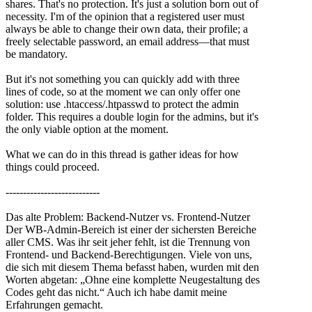
shares. That's no protection. It's just a solution born out of
necessity. I'm of the opinion that a registered user must
always be able to change their own data, their profile; a
freely selectable password, an email address—that must
be mandatory.
But it's not something you can quickly add with three
lines of code, so at the moment we can only offer one
solution: use .htaccess/.htpasswd to protect the admin
folder. This requires a double login for the admins, but it's
the only viable option at the moment.
What we can do in this thread is gather ideas for how
things could proceed.
---------------------------
Das alte Problem: Backend-Nutzer vs. Frontend-Nutzer
Der WB-Admin-Bereich ist einer der sichersten Bereiche
aller CMS. Was ihr seit jeher fehlt, ist die Trennung von
Frontend- und Backend-Berechtigungen. Viele von uns,
die sich mit diesem Thema befasst haben, wurden mit den
Worten abgetan: „Ohne eine komplette Neugestaltung des
Codes geht das nicht.“ Auch ich habe damit meine
Erfahrungen gemacht.