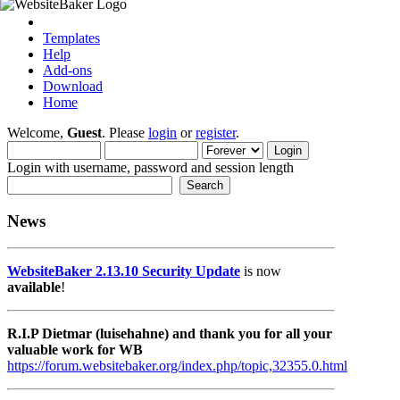
Templates
Help
Add-ons
Download
Home
Welcome,
Guest
. Please
login
or
register
.
Login with username, password and session length
News
WebsiteBaker 2.13.10 Security Update
is now
available
!
R.I.P Dietmar (luisehahne) and thank you for all your
valuable work for WB
https://forum.websitebaker.org/index.php/topic,32355.0.html