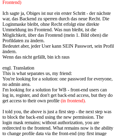
Frontend)
Ich sagte ja, Obiges ist nur ein erster Schritt - der nächste
war, das Backend zu sperren durch das neue Recht. Die
Loginmaske bleibt, ohne Recht erfolgt eine direkte
Ummeldung ins Frontend. Was nun bleibt, ist die
Möglichkeit, über das Frontend (mein 1. Bild oben) die
Profildaten zu ändern.
Bedeutet aber, jeder User kann SEIN Passwort, sein Profil
ändern.
Wenn das nicht gefällt, bin ich raus
engl. Translation
This is what separates us, my friend:
You're looking for a solution: one password for everyone,
no admin area.
I'm looking for a solution for WB - front-end users can
log in, register, and don't get back-end access, but they do
get access to their own profile
(in frontend).
I told you, the above is just a first step - the next step was
to block the back-end using the new permission. The
login mask remains; without authorization, you are
redirected to the frontend. What remains now is the ability
to change profile data via the front-end (my first image