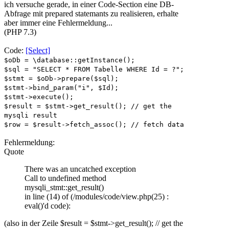
ich versuche gerade, in einer Code-Section eine DB-
Abfrage mit prepared statemants zu realisieren, erhalte
aber immer eine Fehlermeldung...
(PHP 7.3)
Code:
[Select]
$oDb = \database::getInstance();
$sql = "SELECT * FROM Tabelle WHERE Id = ?";
$stmt = $oDb->prepare($sql);
$stmt->bind_param("i", $Id);
$stmt->execute();
$result = $stmt->get_result(); // get the
mysqli result
$row = $result->fetch_assoc(); // fetch data
Fehlermeldung:
Quote
There was an uncatched exception
Call to undefined method
mysqli_stmt::get_result()
in line (14) of (/modules/code/view.php(25) :
eval()'d code):
(also in der Zeile $result = $stmt->get_result(); // get the