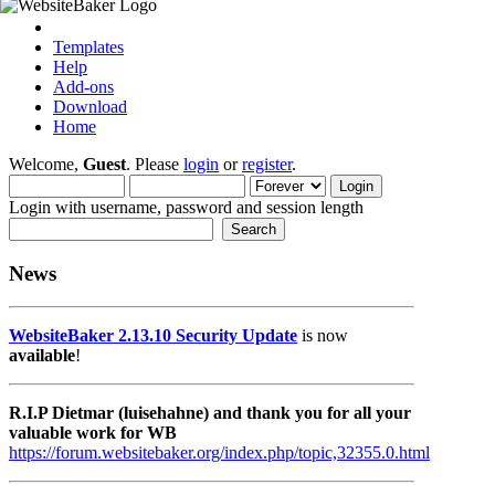
Templates
Help
Add-ons
Download
Home
Welcome,
Guest
. Please
login
or
register
.
Login with username, password and session length
News
WebsiteBaker 2.13.10 Security Update
is now
available
!
R.I.P Dietmar (luisehahne) and thank you for all your
valuable work for WB
https://forum.websitebaker.org/index.php/topic,32355.0.html