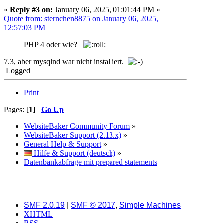
«
Reply #3 on:
January 06, 2025, 01:01:44 PM »
Quote from: sternchen8875 on January 06, 2025,
12:57:03 PM
PHP 4 oder wie?
7.3, aber mysqlnd war nicht installiert.
Logged
Print
Pages: [
1
]
Go Up
WebsiteBaker Community Forum
»
WebsiteBaker Support (2.13.x)
»
General Help & Support
»
Hilfe & Support (deutsch)
»
Datenbankabfrage mit prepared statements
SMF 2.0.19
|
SMF © 2017
,
Simple Machines
XHTML
RSS