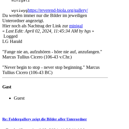
minigal2
https://reverend-biola.org/gallery/
wysiwyg
Da werden immer nur die Bilder im jeweiligen
Unterordner angezeigt.
Hier noch als Nachtrag der Link zur
minigal
«
Last Edit: April 02, 2024, 11:45:34 AM by hgs
»
Logged
LG Harald
"Fange nie an, aufzuhören - höre nie auf, anzufangen."
Marcus Tullius Cicero (106-43 v.Chr.)
"Never begin to stop - never stop beginning." Marcus
Tullius Cicero (106-43 BC)
Gast
Guest
Re: Foldergallery zeigt die Bilder aller Unterordner