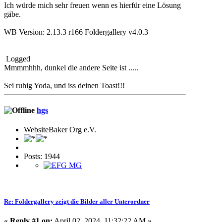
Ich würde mich sehr freuen wenn es hierfür eine Lösung
gäbe.
WB Version: 2.13.3 r166 Foldergallery v4.0.3
Logged
Mmmmhhh, dunkel die andere Seite ist .....
Sei ruhig Yoda, und iss deinen Toast!!!
hgs
WebsiteBaker Org e.V.
Posts: 1944
Re: Foldergallery zeigt die Bilder aller Unterordner
«
Reply #1 on:
April 02, 2024, 11:32:22 AM »