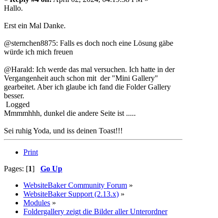
Hallo.
Erst ein Mal Danke.
@sternchen8875: Falls es doch noch eine Lösung gäbe
würde ich mich freuen
@Harald: Ich werde das mal versuchen. Ich hatte in der
Vergangenheit auch schon mit der "Mini Gallery"
gearbeitet. Aber ich glaube ich fand die Folder Gallery
besser.
Logged
Mmmmhhh, dunkel die andere Seite ist .....
Sei ruhig Yoda, und iss deinen Toast!!!
Print
Pages: [
1
]
Go Up
WebsiteBaker Community Forum
»
WebsiteBaker Support (2.13.x)
»
Modules
»
Foldergallery zeigt die Bilder aller Unterordner