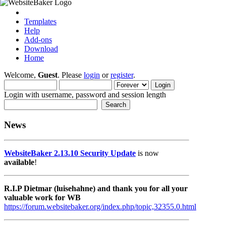
Templates
Help
Add-ons
Download
Home
Welcome,
Guest
. Please
login
or
register
.
Login with username, password and session length
News
WebsiteBaker 2.13.10 Security Update
is now
available
!
R.I.P Dietmar (luisehahne) and thank you for all your
valuable work for WB
https://forum.websitebaker.org/index.php/topic,32355.0.html