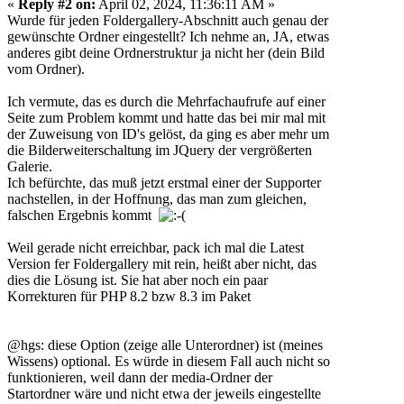
«
Reply #2 on:
April 02, 2024, 11:36:11 AM »
Wurde für jeden Foldergallery-Abschnitt auch genau der
gewünschte Ordner eingestellt? Ich nehme an, JA, etwas
anderes gibt deine Ordnerstruktur ja nicht her (dein Bild
vom Ordner).
Ich vermute, das es durch die Mehrfachaufrufe auf einer
Seite zum Problem kommt und hatte das bei mir mal mit
der Zuweisung von ID's gelöst, da ging es aber mehr um
die Bilderweiterschaltu
ng im JQuery der vergrößerten
Galerie.
Ich befürchte, das muß jetzt erstmal einer der Supporter
nachstellen, in der Hoffnung, das man zum gleichen,
falschen Ergebnis kommt
Weil gerade nicht erreichbar, pack ich mal die Latest
Version fer Foldergallery mit rein, heißt aber nicht, das
dies die Lösung ist. Sie hat aber noch ein paar
Korrekturen für PHP 8.2 bzw 8.3 im Paket
@hgs: diese Option (zeige alle Unterordner) ist (meines
Wissens) optional. Es würde in diesem Fall auch nicht so
funktionieren, weil dann der media-Ordner der
Startordner wäre und nicht etwa der jeweils eingestellte