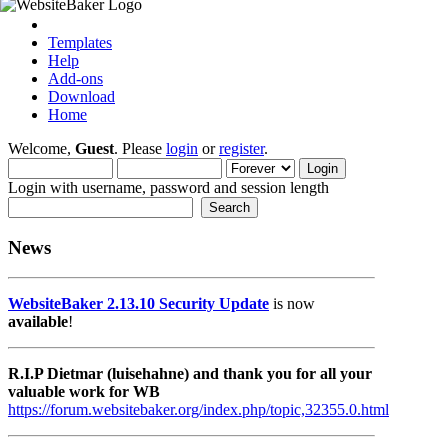
Templates
Help
Add-ons
Download
Home
Welcome,
Guest
. Please
login
or
register
.
Login with username, password and session length
News
WebsiteBaker 2.13.10 Security Update
is now
available
!
R.I.P Dietmar (luisehahne) and thank you for all your
valuable work for WB
https://forum.websitebaker.org/index.php/topic,32355.0.html