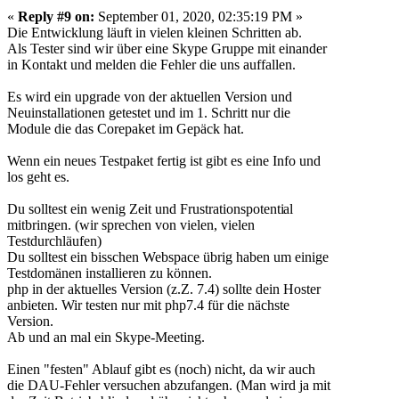
«
Reply #9 on:
September 01, 2020, 02:35:19 PM »
Die Entwicklung läuft in vielen kleinen Schritten ab.
Als Tester sind wir über eine Skype Gruppe mit einander
in Kontakt und melden die Fehler die uns auffallen.
Es wird ein upgrade von der aktuellen Version und
Neuinstallationen getestet und im 1. Schritt nur die
Module die das Corepaket im Gepäck hat.
Wenn ein neues Testpaket fertig ist gibt es eine Info und
los geht es.
Du solltest ein wenig Zeit und Frustrationspotenti
al
mitbringen. (wir sprechen von vielen, vielen
Testdurchläufen)
Du solltest ein bisschen Webspace übrig haben um einige
Testdomänen installieren zu können.
php in der aktuelles Version (z.Z. 7.4) sollte dein Hoster
anbieten. Wir testen nur mit php7.4 für die nächste
Version.
Ab und an mal ein Skype-Meeting.
Einen "festen" Ablauf gibt es (noch) nicht, da wir auch
die DAU-Fehler versuchen abzufangen. (Man wird ja mit