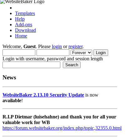
Templates
Help
Add-ons
Download
Home
Welcome,
Guest
. Please
login
or
register
.
Login with username, password and session length
News
WebsiteBaker 2.13.10 Security Update
is now
available
!
R.I.P Dietmar (luisehahne) and thank you for all your
valuable work for WB
https://forum.websitebaker.org/index.php/topic,32355.0.html