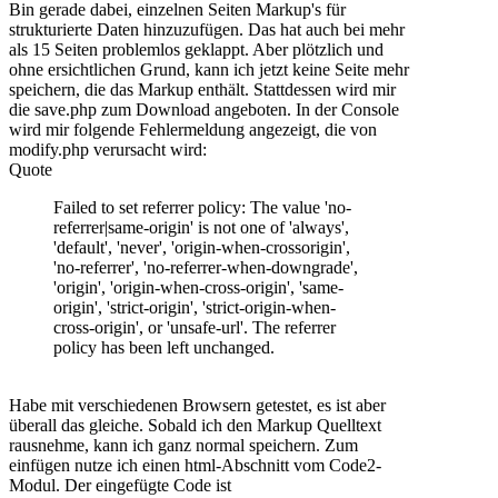
Bin gerade dabei, einzelnen Seiten Markup's für
strukturierte Daten hinzuzufügen. Das hat auch bei mehr
als 15 Seiten problemlos geklappt. Aber plötzlich und
ohne ersichtlichen Grund, kann ich jetzt keine Seite mehr
speichern, die das Markup enthält. Stattdessen wird mir
die save.php zum Download angeboten. In der Console
wird mir folgende Fehlermeldung angezeigt, die von
modify.php verursacht wird:
Quote
Failed to set referrer policy: The value 'no-
referrer|same-origin' is not one of 'always',
'default', 'never', 'origin-when-crossorigin',
'no-referrer', 'no-referrer-when-downgrade',
'origin', 'origin-when-cross-origin', 'same-
origin', 'strict-origin', 'strict-origin-when-
cross-origin', or 'unsafe-url'. The referrer
policy has been left unchanged.
Habe mit verschiedenen Browsern getestet, es ist aber
überall das gleiche. Sobald ich den Markup Quelltext
rausnehme, kann ich ganz normal speichern. Zum
einfügen nutze ich einen html-Abschnitt vom Code2-
Modul. Der eingefügte Code ist