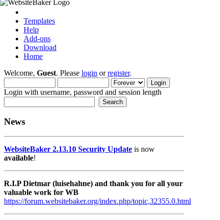
Templates
Help
Add-ons
Download
Home
Welcome,
Guest
. Please
login
or
register
.
Login with username, password and session length
News
WebsiteBaker 2.13.10 Security Update
is now
available
!
R.I.P Dietmar (luisehahne) and thank you for all your
valuable work for WB
https://forum.websitebaker.org/index.php/topic,32355.0.html