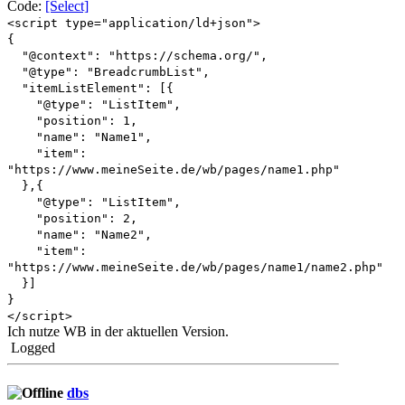
Code:
[Select]
<script type="application/ld+json">
{
"@context": "https://schema.org/",
"@type": "BreadcrumbList",
"itemListElement": [{
"@type": "ListItem",
"position": 1,
"name": "Name1",
"item":
"https://www.meineSeite.de/wb/pages/name1.php"
},{
"@type": "ListItem",
"position": 2,
"name": "Name2",
"item":
"https://www.meineSeite.de/wb/pages/name1/name2.php"
}]
}
</script>
Ich nutze WB in der aktuellen Version.
Logged
dbs