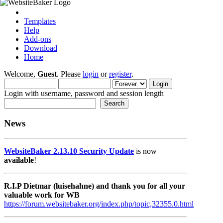
Templates
Help
Add-ons
Download
Home
Welcome,
Guest
. Please
login
or
register
.
Login with username, password and session length
News
WebsiteBaker 2.13.10 Security Update
is now
available
!
R.I.P Dietmar (luisehahne) and thank you for all your
valuable work for WB
https://forum.websitebaker.org/index.php/topic,32355.0.html