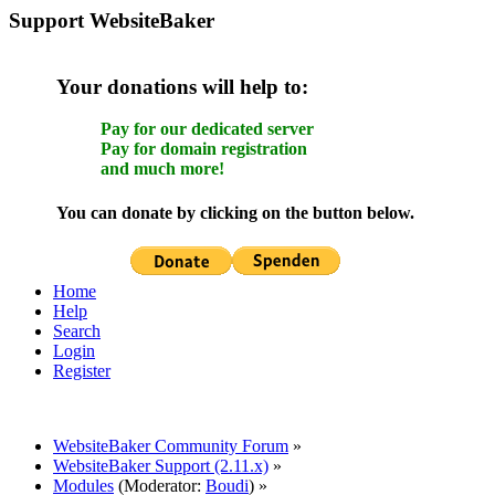
Support WebsiteBaker
Your donations will help to:
Pay for our dedicated server
Pay for domain registration
and much more!
You can donate by clicking on the button below.
Home
Help
Search
Login
Register
WebsiteBaker Community Forum
»
WebsiteBaker Support (2.11.x)
»
Modules
(Moderator:
Boudi
) »