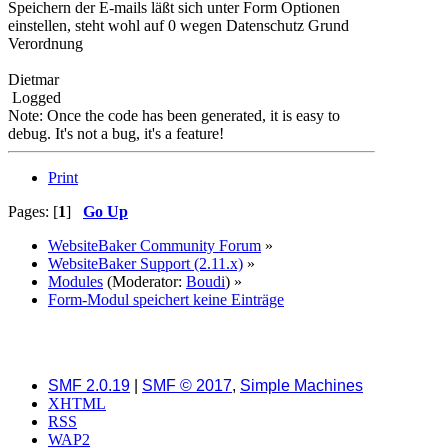
Speichern der E-mails läßt sich unter Form Optionen
einstellen, steht wohl auf 0 wegen Datenschutz Grund
Verordnung
Dietmar
Logged
Note: Once the code has been generated, it is easy to
debug. It's not a bug, it's a feature!
Print
Pages: [
1
]
Go Up
WebsiteBaker Community Forum
»
WebsiteBaker Support (2.11.x)
»
Modules
(Moderator:
Boudi
) »
Form-Modul speichert keine Einträge
SMF 2.0.19
|
SMF © 2017
,
Simple Machines
XHTML
RSS
WAP2