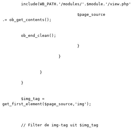
include(WB_PATH.'/modules/'.$module.'/view.php'
$page_source
.= ob_get_contents();
ob_end_clean();
}
}
}
}
$img_tag =
get_first_element($page_source,'img');
// Filter de img-tag uit $img_tag