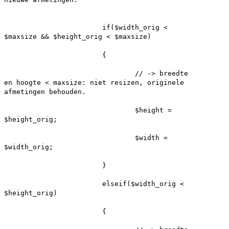
if($width_orig <
$maxsize && $height_orig < $maxsize)
{
// -> breedte
en hoogte < maxsize: niet resizen, originele
afmetingen behouden.
$height =
$height_orig;
$width =
$width_orig;
}
elseif($width_orig <
$height_orig)
{