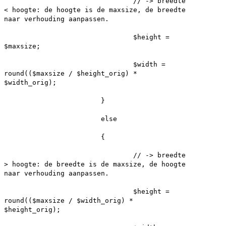
// -> breedte
< hoogte: de hoogte is de maxsize, de breedte
naar verhouding aanpassen.
$height =
$maxsize;
$width =
round(($maxsize / $height_orig) *
$width_orig);
}
else
{
// -> breedte
> hoogte: de breedte is de maxsize, de hoogte
naar verhouding aanpassen.
$height =
round(($maxsize / $width_orig) *
$height_orig);