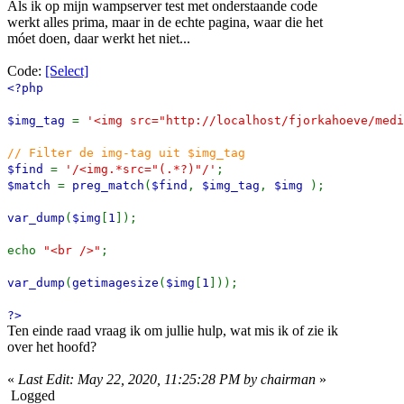
Als ik op mijn wampserver test met onderstaande code
werkt alles prima, maar in de echte pagina, waar die het
móet doen, daar werkt het niet...
Code:
[Select]
<?php
$img_tag
=
'<img src="http://localhost/fjorkahoeve/medi
// Filter de img-tag uit $img_tag
$find
=
'/<img.*src="(.*?)"/'
;
$match
=
preg_match
(
$find
,
$img_tag
,
$img
);
var_dump
(
$img
[
1
]);
echo
"<br />"
;
var_dump
(
getimagesize
(
$img
[
1
]));
?>
Ten einde raad vraag ik om jullie hulp, wat mis ik of zie ik
over het hoofd?
«
Last Edit: May 22, 2020, 11:25:28 PM by chairman
»
Logged