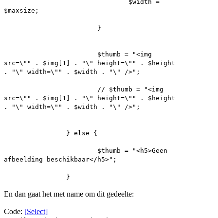
$width =
$maxsize;
}
$thumb = "<img
src=\"" . $img[1] . "\" height=\"" . $height
. "\" width=\"" . $width . "\" />";
// $thumb = "<img
src=\"" . $img[1] . "\" height=\"" . $height
. "\" width=\"" . $width . "\" />";
} else {
$thumb = "<h5>Geen
afbeelding beschikbaar</h5>";
}
En dan gaat het met name om dit gedeelte:
Code:
[Select]