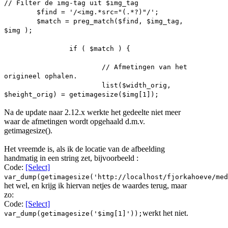
// Filter de img-tag uit $img_tag
$find = '/<img.*src="(.*?)"/';
$match = preg_match($find, $img_tag,
$img );
if ( $match ) {
// Afmetingen van het
origineel ophalen.
list($width_orig,
$height_orig) = getimagesize($img[1]);
Na de update naar 2.12.x werkte het gedeelte niet meer
waar de afmetingen wordt opgehaald d.m.v.
getimagesize().
Het vreemde is, als ik de locatie van de afbeelding
handmatig in een string zet, bijvoorbeeld :
Code:
[Select]
var_dump(getimagesize('http://localhost/fjorkahoeve/med
het wel, en krijg ik hiervan netjes de waardes terug, maar
zo:
Code:
[Select]
werkt het niet.
var_dump(getimagesize('$img[1]'));