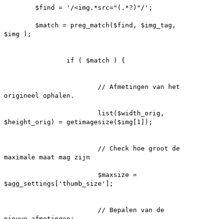
$find = '/<img.*src="(.*?)"/';
$match = preg_match($find, $img_tag,
$img );
if ( $match ) {
// Afmetingen van het
origineel ophalen.
list($width_orig,
$height_orig) = getimagesize($img[1]);
// Check hoe groot de
maximale maat mag zijn
$maxsize =
$agg_settings['thumb_size'];
// Bepalen van de
nieuwe afmetingen: