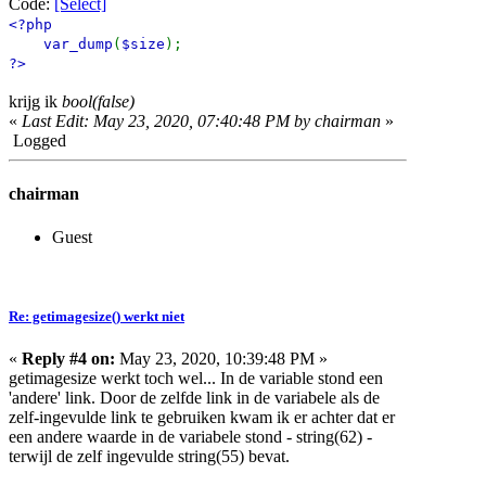
Code:
[Select]
<?php
var_dump
(
$size
);
?>
krijg ik
bool(false)
«
Last Edit: May 23, 2020, 07:40:48 PM by chairman
»
Logged
chairman
Guest
Re: getimagesize() werkt niet
«
Reply #4 on:
May 23, 2020, 10:39:48 PM »
getimagesize werkt toch wel... In de variable stond een
'andere' link. Door de zelfde link in de variabele als de
zelf-ingevulde link te gebruiken kwam ik er achter dat er
een andere waarde in de variabele stond - string(62) -
terwijl de zelf ingevulde string(55) bevat.