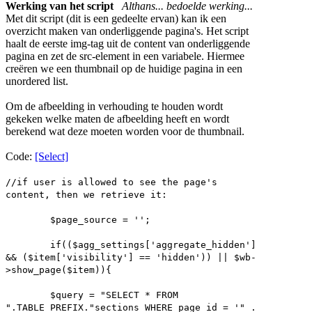
Werking van het script
Althans... bedoelde werking...
Met dit script (dit is een gedeelte ervan) kan ik een
overzicht maken van onderliggende pagina's. Het script
haalt de eerste img-tag uit de content van onderliggende
pagina en zet de src-element in een variabele. Hiermee
creëren we een thumbnail op de huidige pagina in een
unordered list.
Om de afbeelding in verhouding te houden wordt
gekeken welke maten de afbeelding heeft en wordt
berekend wat deze moeten worden voor de thumbnail.
Code:
[Select]
//if user is allowed to see the page's
content, then we retrieve it:
$page_source = '';
if(($agg_settings['aggregate_hidden']
&& ($item['visibility'] == 'hidden')) || $wb-
>show_page($item)){
$query = "SELECT * FROM
".TABLE_PREFIX."sections WHERE page_id = '" .