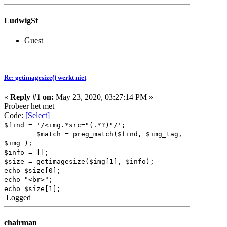
LudwigSt
Guest
Re: getimagesize() werkt niet
«
Reply #1 on:
May 23, 2020, 03:27:14 PM »
Probeer het met
Code:
[Select]
$find = '/<img.*src="(.*?)"/';
$match = preg_match($find, $img_tag,
$img );
$info = [];
$size = getimagesize($img[1], $info);
echo $size[0];
echo "<br>";
echo $size[1];
Logged
chairman