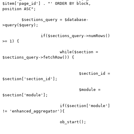
$item['page_id'] . "' ORDER BY block,
position ASC";
$sections_query = $database-
>query($query);
if($sections_query->numRows()
>= 1) {
while($section =
$sections_query->fetchRow()) {
$section_id =
$section['section_id'];
$module =
$section['module'];
if($section['module']
!= 'enhanced_aggregator'){
ob_start();