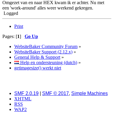
Omgezet van en naar HEX kwam ik er achter. Nu met
een 'work-around' alles weer werkend gekregen.
Logged
Print
Pages: [
1
]
Go Up
WebsiteBaker Community Forum
»
WebsiteBaker Support (2.12.x)
»
General Help & Support
»
Help en ondersteuning (dutch)
»
getimagesize() werkt niet
SMF 2.0.19
|
SMF © 2017
,
Simple Machines
XHTML
RSS
WAP2