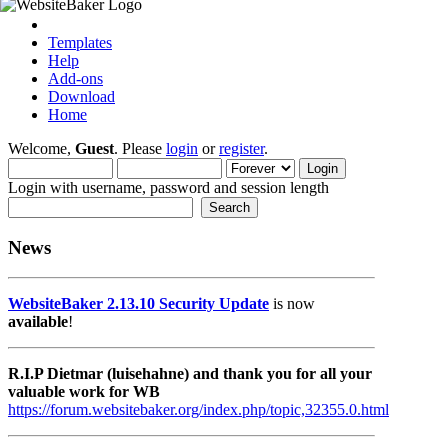
Templates
Help
Add-ons
Download
Home
Welcome,
Guest
. Please
login
or
register
.
Login with username, password and session length
News
WebsiteBaker 2.13.10 Security Update
is now
available
!
R.I.P Dietmar (luisehahne) and thank you for all your
valuable work for WB
https://forum.websitebaker.org/index.php/topic,32355.0.html