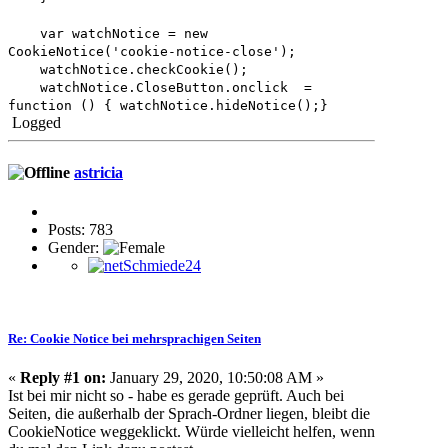
var watchNotice = new
CookieNotice('cookie-notice-close');
watchNotice.checkCookie();
watchNotice.CloseButton.onclick =
function () { watchNotice.hideNotice();}
Logged
astricia
Posts: 783
Gender:
Re: Cookie Notice bei mehrsprachigen Seiten
«
Reply #1 on:
January 29, 2020, 10:50:08 AM »
Ist bei mir nicht so - habe es gerade geprüft. Auch bei
Seiten, die außerhalb der Sprach-Ordner liegen, bleibt die
CookieNotice weggeklickt. Würde vielleicht helfen, wenn