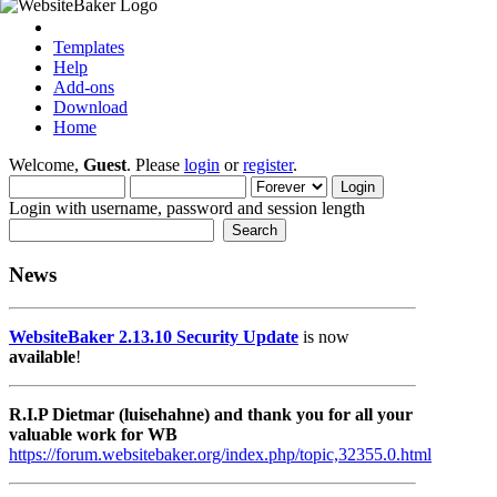
Templates
Help
Add-ons
Download
Home
Welcome,
Guest
. Please
login
or
register
.
Login with username, password and session length
News
WebsiteBaker 2.13.10 Security Update
is now
available
!
R.I.P Dietmar (luisehahne) and thank you for all your
valuable work for WB
https://forum.websitebaker.org/index.php/topic,32355.0.html