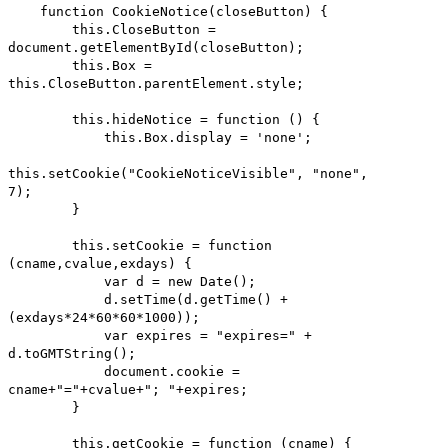
function CookieNotice(closeButton) {
this.CloseButton =
document.getElementById(closeButton);
this.Box =
this.CloseButton.parentElement.style;
this.hideNotice = function () {
this.Box.display = 'none';
this.setCookie("CookieNoticeVisible", "none",
7);
}
this.setCookie = function
(cname,cvalue,exdays) {
var d = new Date();
d.setTime(d.getTime() +
(exdays*24*60*60*1000));
var expires = "expires=" +
d.toGMTString();
document.cookie =
cname+"="+cvalue+"; "+expires;
}
this.getCookie = function (cname) {