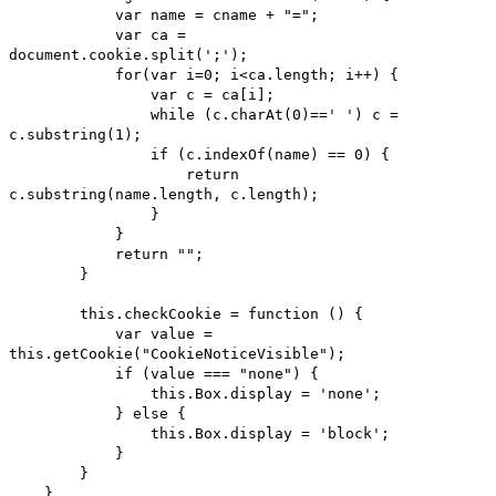
var name = cname + "=";
var ca =
document.cookie.split(';');
for(var i=0; i<ca.length; i++) {
var c = ca[i];
while (c.charAt(0)==' ') c =
c.substring(1);
if (c.indexOf(name) == 0) {
return
c.substring(name.length, c.length);
}
}
return "";
}
this.checkCookie = function () {
var value =
this.getCookie("CookieNoticeVisible");
if (value === "none") {
this.Box.display = 'none';
} else {
this.Box.display = 'block';
}
}
}