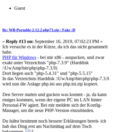
Guest
Re: WB-Portable-2.12.2.php73.zip : Fake :D
«
Reply #13 on:
September 16, 2019, 07:02:23 PM »
Ich versuche es in der Kürze, da ich das nicht gesammelt
habe.
PHP für Windows
- bei mir x86 - auspacken, und zwar
exakt unter Verzeichnis "php-7.3.9" (Harddisk
:\UwAmp\bin\php\php-7.3.9)
Dort liegen auch "php-5.4.31" und "php-5.5.15"
In das Verzeichnis Harddisk :\UwAmp\bin\php\php-7.3.9
wird nun die Anlage php.ini aus php.ini.zip kopiert.
Den Server starten und gucken was kommt - ja, da kann
einiges kommen, wenn der eigene PC im LAN hinter
Personal-FW agiert. Bei mir meldete sich der Konfig-
Manager, um die neue PHP-Version einzubinden.
Du hältst bestimmt noch bessere Erklärungen bereit- ich
hab das Ding erst am Nachmittag auf dem Tisch
bekommen