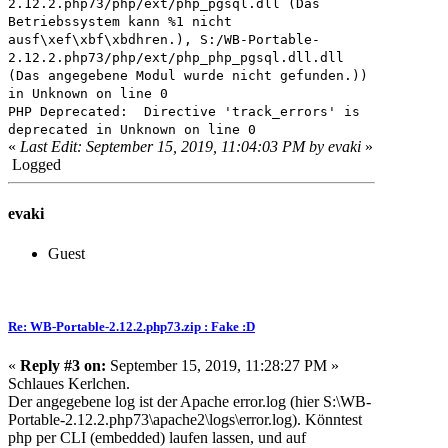
2.12.2.php73/php/ext/php_pgsql.dll (Das
Betriebssystem kann %1 nicht
ausf\xef\xbf\xbdhren.), S:/WB-Portable-
2.12.2.php73/php/ext/php_php_pgsql.dll.dll
(Das angegebene Modul wurde nicht gefunden.))
in Unknown on line 0
PHP Deprecated: Directive 'track_errors' is
deprecated in Unknown on line 0
«
Last Edit: September 15, 2019, 11:04:03 PM by evaki
»
Logged
evaki
Guest
Re: WB-Portable-2.12.2.php73.zip : Fake :D
«
Reply #3 on:
September 15, 2019, 11:28:27 PM »
Schlaues Kerlchen.
Der angegebene log ist der Apache error.log (hier S:\WB-
Portable-2.12.2.php73\apache2\logs\error.log). Könntest
php per CLI (embedded) laufen lassen, und auf