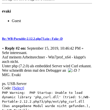
evaki
Guest
Re: WB-Portable-2.12.2.php73.zip : Fake :D
«
Reply #2 on:
September 15, 2019, 10:46:42 PM »
Sehr interessant.
Auf meinem Arbeitsrechner - Win7prof_x64 - klappt's
auch nicht.
Unter php (7.2.0) als embedded Server wird Curl erkannt.
Wer schmeißt denn mal den Debugger an
?
MfG. Evaki
ps. USB-Server
Code:
[Select]
PHP Warning: PHP Startup: Unable to load
dynamic library 'php_curl.dll' (tried: S:/WB-
Portable-2.12.2.php73/php/ext/php_curl.dll
(Das angegebene Modul wurde nicht gefunden.),