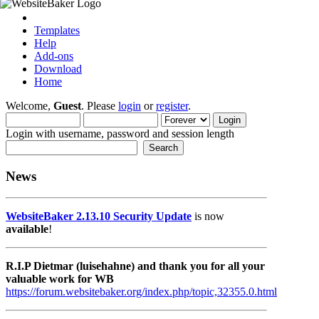
Templates
Help
Add-ons
Download
Home
Welcome,
Guest
. Please
login
or
register
.
Login with username, password and session length
News
WebsiteBaker 2.13.10 Security Update
is now
available
!
R.I.P Dietmar (luisehahne) and thank you for all your
valuable work for WB
https://forum.websitebaker.org/index.php/topic,32355.0.html