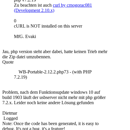
Zu beachten ist auch
curl by crnogorac081
(Development 2.10.x)
0
cURL is NOT installed on this server
MfG. Evaki
Jau, php version steht aber dabei, hatte keinen Trieb mehr
die Zip datei umzubennen.
Quote
WB-Portable-2.12.2.php73 - (with PHP
7.2.19)
Problem, nach dem Funktionsupdate windows 10 auf
build 1903 läuft der usbserver nicht mehr mit php größer
7.2.x. Leider noch keine andere Lösung gefunden
Dietmar
Logged
Note: Once the code has been generated, it is easy to
debug. It's not a bug, it's a feature!