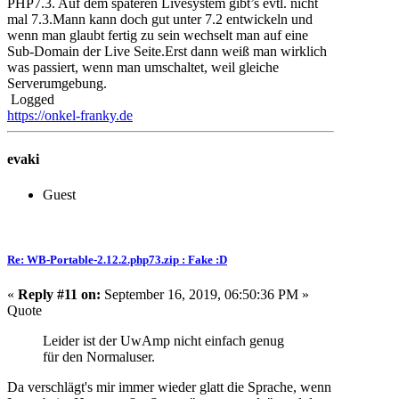
PHP7.3. Auf dem späteren Livesystem gibt’s evtl. nicht
mal 7.3.Mann kann doch gut unter 7.2 entwickeln und
wenn man glaubt fertig zu sein wechselt man auf eine
Sub-Domain der Live Seite.Erst dann weiß man wirklich
was passiert, wenn man umschaltet, weil gleiche
Serverumgebung.
Logged
https://onkel-franky.de
evaki
Guest
Re: WB-Portable-2.12.2.php73.zip : Fake :D
«
Reply #11 on:
September 16, 2019, 06:50:36 PM »
Quote
Leider ist der UwAmp nicht einfach genug
für den Normaluser.
Da verschlägt's mir immer wieder glatt die Sprache, wenn