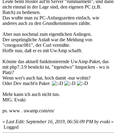
Leute beim Hoster auf'm Server "rummarmeln", und dann
nicht einmal in der Lage sind, den eigenen PC (z.B.
Batch) zu bedienen.
Das wußte man zu PC-Anfangszeiten einfach, wie
anderes auch zu den Grundkenntnissen zählte.
Aber nun nochmal zum eigentlichen Anliegen.
Der ursprüngliche Anlaß war die Meldung von
"crnogorac081", der Curl vermißte.
Hoffe nun, daß er es mit UwAmp schafft.
Könnte das aktuell funktionierende UwAmp-Paket, das
mit php7.3.9 bestückt ist, "irgendwo" hinpacken - wo is
Platz?
Wenn wer's auch hat, hoch damit -nur wohin?
Oder Dev macht'n Paket
Mehr kann ich auch nicht tun.
MfG. Evaki
ps. www . uwamp.com/en/
«
Last Edit: September 16, 2019, 06:56:09 PM by evaki
»
Logged