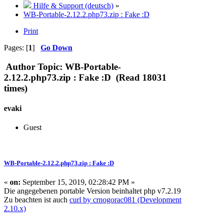
Hilfe & Support (deutsch)
»
WB-Portable-2.12.2.php73.zip : Fake :D
Print
Pages: [
1
]
Go Down
Author
Topic: WB-Portable-
2.12.2.php73.zip : Fake :D (Read 18031
times)
evaki
Guest
WB-Portable-2.12.2.php73.zip : Fake :D
«
on:
September 15, 2019, 02:28:42 PM »
Die angegebenen portable Version beinhaltet php v7.2.19
Zu beachten ist auch
curl by crnogorac081 (Development
2.10.x)