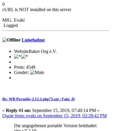
0
cURL is NOT installed on this server
MfG. Evaki
Logged
Luisehahne
WebsiteBaker Org e.V.
Posts: 4548
Gender:
Re: WB-Portable-2.12.2.php73.zip : Fake :D
«
Reply #1 on:
September 15, 2019, 07:40:14 PM »
Quote from: evaki on September 15, 2019, 02:28:42 PM
Die angegebenen portable Version beinhaltet
php v7.2.19