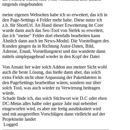
nirgends eingebunden
meine eigenen Webseiten habe ich so erweitert, das ich in
den Page-Settings 4 Felder mehr habe. Diese nutze ich
z.b. für ShortUrl. An Hand dieser Erweiterung im Core
wurde dann auch das Seo-Tool von Stefek so erweitert,
das ich "meine" Felder dort ebenfalls bearbeiten kann
Ähnlich dann auch im News-Modul. Die Vorstellngen des
Kunden gingen da in Richtung Autor-Daten, Bild,
Adresse, Email, Vorstellungstext und das wanderte dann
mittels simplepagehead wieder in den Kopf der Datei
Von Ansatz her wäre solch Addon aus meiner Sicht wohl
auch die beste Lösung, das hieße dann aber, das solch
extra Fields nicht ohne Anpassung der Paketdateien in
den PageSettings bearbeitbar wären, sondern nur über
solch Tool, was auch wieder zu Verwirrung beitragen
würde.
Schade finde ich, das solch Stichwort wie D.C oder eben
DC-Metas alles halbe oder ganze Jahr mal nebenbei
eingeworfen wird, es aber nie fertig ausdiskutiert wird
und mit ausgereiften Vorschlägen dann vielleicht auf der
Projektseite landet
Logged