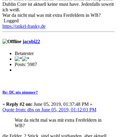
Dublin Core ist aktuell keine must have. Jedenfalls soweit
ich weiß.
War da nicht mal was mit extra Freifeldern in WB?
Logged
https://onkel-franky.de
jacobi22
Betatester
Posts: 5987
Re: DC nix nimmer?
«
Reply #2 on:
June 05, 2019, 01:37:48 PM »
Quote from: dbs on June 05, 2019, 01:12:03 PM
War da nicht mal was mit extra Freifeldern in
WB?
die Felder, 2 Stück, sind wohl vorhanden, aber aktuell