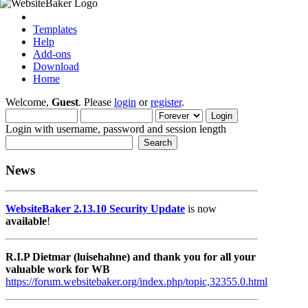
Templates
Help
Add-ons
Download
Home
Welcome,
Guest
. Please
login
or
register
.
Login with username, password and session length
News
WebsiteBaker 2.13.10 Security Update
is now
available
!
R.I.P Dietmar (luisehahne) and thank you for all your
valuable work for WB
https://forum.websitebaker.org/index.php/topic,32355.0.html