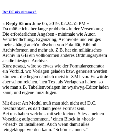
Re: DC nix nimmer?
«
Reply #5 on:
June 05, 2019, 02:24:55 PM »
Da müßte ich aber lange grabbeln - in der Versenkung.
Die erforderlichen Angaben - minimale wie Autor,
Veröffentlichung, Ergänzung, Archivorte und einiges
mehr - hängt auch'n büschen von Fakultät, Biblioth.
Archivformen und mehr ab. Z.B. hat ein militärisches
Archiv in GB ein vollkommen anderes Ordnungssystem
als die hiesigen Archive.
Kurz gesagt, wäre so etwas wie der Formulargenerator
ein Vorbild, wo Vorlagen geladen bzw. generiert werden
können - die liegen nämlich meist in XML vor. Es würde
aber schon reichen, 'nen Text als Vorlage zu haben, so
wie man z.B. Tabellenvorlagen im wysiwyg-Editor laden
kann, und eigene hinzufügen.
Mit dieser Art Modul muß man sich nicht auf D.C.
beschränken, es darf dann jedes Format sein.
Bei uns haben welche - mit sehr kleinen Sites - meinen
Vorschlag aufgenommen, ' einen Block in <head>
</head> zu installieren. Auch wenn damit alles
reingekloppt werden kann: "Schön is anners."