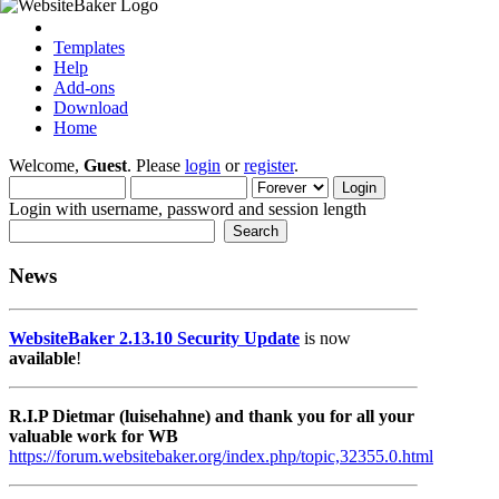
Templates
Help
Add-ons
Download
Home
Welcome,
Guest
. Please
login
or
register
.
Login with username, password and session length
News
WebsiteBaker 2.13.10 Security Update
is now
available
!
R.I.P Dietmar (luisehahne) and thank you for all your
valuable work for WB
https://forum.websitebaker.org/index.php/topic,32355.0.html