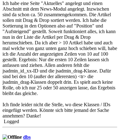
Ich habe eine Seite "Aktuelles" angelegt und einen
Abschnitt mit dem News-Modul angelegt. Inzwischen
sind da schon ca. 50 zusammengekommen. Die Artikel
sollen mit Drag & Drop sortiert werden. Ich habe die
Sortierung in den Optionen also auf "Position" und
"Aufsteigend" gestellt. Soweit funktioniert alles, ich kann
nun in der Liste die Artikel per Drag & Drop
herumschieben. Da ich aber > 10 Artikel habe und auch
mal welche von ganz unten ganz hoch schieben will, habe
ich die Anzahl der angezeigten Zeilen von 10 auf 100
gestellt. Ergebnis: Nur die ersten 10 Zeilen lassen sich
anfassen und ziehen. Allen anderen fehlt die
jsadmin_id_xx-ID und die jsadmin_drag-Klasse. Dafür
sind bei den 10 (außer der allerersten) <tr> die
jsadmin_drag-Klassen doppelt drin. Es spielt auch keine
Rolle, ob ich nur 25 oder 50 anzeigen lasse, das Ergebnis
bleibt das gleiche.
Ich finde leider nicht die Stelle, wo diese Klassen / IDs
eingefügt werden. Könnte sich bitte jemand der Sache
annehmen? Danke!
Logged
dbs