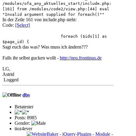
/modules/ofa_any_aktuelles_start/include.php:
[161] from /modules/code2/view.php:[44] eval
"Invalid argument supplied for foreach()""
In der Zeile 161 von include.php steht:
Code:
[Select]
foreach ($ids[1] as
$page_id) {
Sagt euch das was? Was muss ich ändern???
Falls ihr selbst gucken wollt -
http://neu.frontinus.de
LG,
Astrid
Logged
dbs
Betatester
Posts: 8985
Gender:
tioz4ever