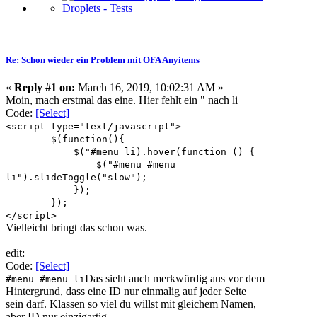
Re: Schon wieder ein Problem mit OFA Anyitems
«
Reply #1 on:
March 16, 2019, 10:02:31 AM »
Moin, mach erstmal das eine. Hier fehlt ein " nach li
Code:
[Select]
<script type="text/javascript">
$(function(){
$("#menu li).hover(function () {
$("#menu #menu
li").slideToggle("slow");
});
});
</script>
Vielleicht bringt das schon was.
edit:
Code:
[Select]
Das sieht auch merkwürdig aus vor dem
#menu #menu li
Hintergrund, dass eine ID nur einmalig auf jeder Seite
sein darf. Klassen so viel du willst mit gleichem Namen,
aber ID nur einzigartig.