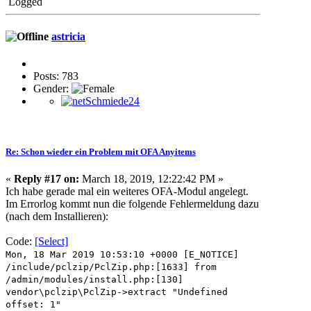
Logged
astricia
Posts: 783
Gender:
Re: Schon wieder ein Problem mit OFA Anyitems
«
Reply #17 on:
March 18, 2019, 12:22:42 PM »
Ich habe gerade mal ein weiteres OFA-Modul angelegt.
Im Errorlog kommt nun die folgende Fehlermeldung dazu
(nach dem Installieren):
Code:
[Select]
Mon, 18 Mar 2019 10:53:10 +0000 [E_NOTICE]
/include/pclzip/PclZip.php:[1633] from
/admin/modules/install.php:[130]
vendor\pclzip\PclZip->extract "Undefined
offset: 1"