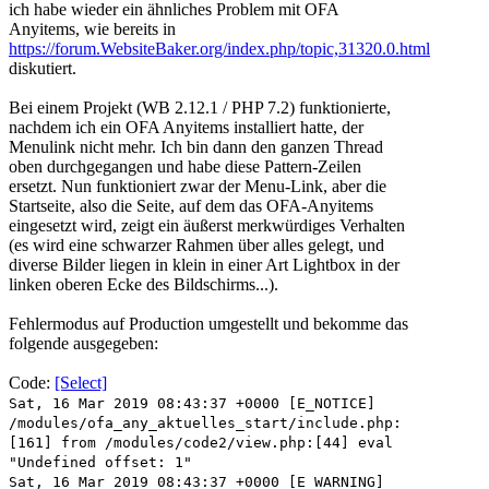
ich habe wieder ein ähnliches Problem mit OFA
Anyitems, wie bereits in
https://forum.WebsiteBaker.org/index.php/topic,31320.0.html
diskutiert.
Bei einem Projekt (WB 2.12.1 / PHP 7.2) funktionierte,
nachdem ich ein OFA Anyitems installiert hatte, der
Menulink nicht mehr. Ich bin dann den ganzen Thread
oben durchgegangen und habe diese Pattern-Zeilen
ersetzt. Nun funktioniert zwar der Menu-Link, aber die
Startseite, also die Seite, auf dem das OFA-Anyitems
eingesetzt wird, zeigt ein äußerst merkwürdiges Verhalten
(es wird eine schwarzer Rahmen über alles gelegt, und
diverse Bilder liegen in klein in einer Art Lightbox in der
linken oberen Ecke des Bildschirms...).
Fehlermodus auf Production umgestellt und bekomme das
folgende ausgegeben:
Code:
[Select]
Sat, 16 Mar 2019 08:43:37 +0000 [E_NOTICE]
/modules/ofa_any_aktuelles_start/include.php:
[161] from /modules/code2/view.php:[44] eval
"Undefined offset: 1"
Sat, 16 Mar 2019 08:43:37 +0000 [E_WARNING]