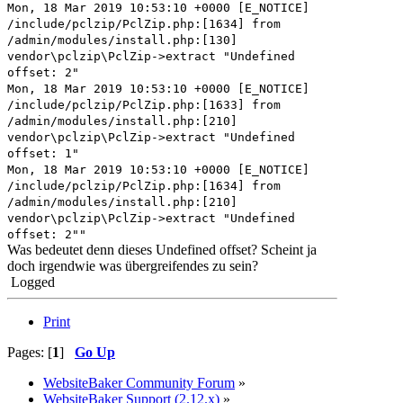
Mon, 18 Mar 2019 10:53:10 +0000 [E_NOTICE]
/include/pclzip/PclZip.php:[1634] from
/admin/modules/install.php:[130]
vendor\pclzip\PclZip->extract "Undefined
offset: 2"
Mon, 18 Mar 2019 10:53:10 +0000 [E_NOTICE]
/include/pclzip/PclZip.php:[1633] from
/admin/modules/install.php:[210]
vendor\pclzip\PclZip->extract "Undefined
offset: 1"
Mon, 18 Mar 2019 10:53:10 +0000 [E_NOTICE]
/include/pclzip/PclZip.php:[1634] from
/admin/modules/install.php:[210]
vendor\pclzip\PclZip->extract "Undefined
offset: 2""
Was bedeutet denn dieses Undefined offset? Scheint ja
doch irgendwie was übergreifendes zu sein?
Logged
Print
Pages: [
1
]
Go Up
WebsiteBaker Community Forum
»
WebsiteBaker Support (2.12.x)
»