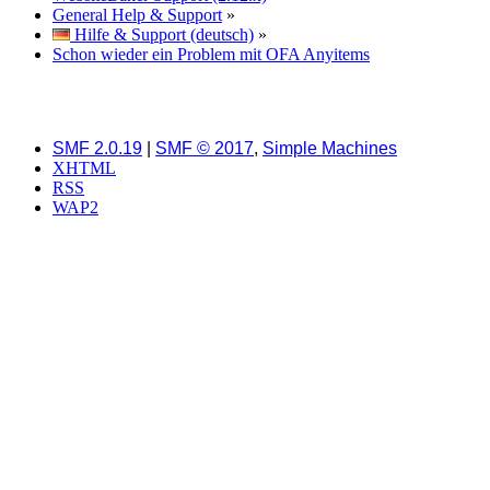
General Help & Support
»
Hilfe & Support (deutsch)
»
Schon wieder ein Problem mit OFA Anyitems
SMF 2.0.19
|
SMF © 2017
,
Simple Machines
XHTML
RSS
WAP2