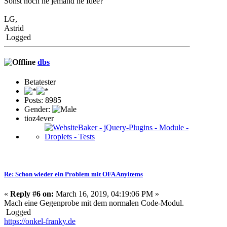
Sonst noch ne jemand ne Idee?
LG,
Astrid
Logged
dbs
Betatester
Posts: 8985
Gender:
tioz4ever
Re: Schon wieder ein Problem mit OFA Anyitems
«
Reply #6 on:
March 16, 2019, 04:19:06 PM »
Mach eine Gegenprobe mit dem normalen Code-Modul.
Logged
https://onkel-franky.de