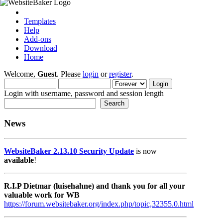
Templates
Help
Add-ons
Download
Home
Welcome,
Guest
. Please
login
or
register
.
Login with username, password and session length
News
WebsiteBaker 2.13.10 Security Update
is now
available
!
R.I.P Dietmar (luisehahne) and thank you for all your
valuable work for WB
https://forum.websitebaker.org/index.php/topic,32355.0.html