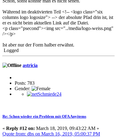
Schon, sonst könnte man es nicht sehen.
Während im deaktivierten Teil <!-- <logo class="six
columns logo logosize"> --> der absolute Pfad drin ist, ist
er es nicht beim aktuellen Link auf die Datei.
<p class="psecond"><img src="../media/logo-weiss.png"
/></p>
Ist aber nur der Form halber erwähnt.
Logged
astricia
Posts: 783
Gender:
Re: Schon wieder ein Problem mit OFA Anyitems
«
Reply #12 on:
March 18, 2019, 09:43:22 AM »
Quote from: dbs on March 16, 2019, 05:00:37 PM