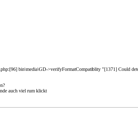
php:[96] bin\media\GD->verifyFormatCompati
blity "[1371] Could de
en?
nde auch viel rum klickt