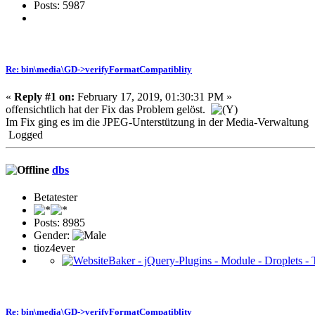
Posts: 5987
Re: bin\media\GD->verifyFormatCompatiblity
«
Reply #1 on:
February 17, 2019, 01:30:31 PM »
offensichtlich hat der Fix das Problem gelöst.
Im Fix ging es im die JPEG-Unterstützung in der Media-Verwaltung
Logged
dbs
Betatester
Posts: 8985
Gender:
tioz4ever
Re: bin\media\GD->verifyFormatCompatiblity