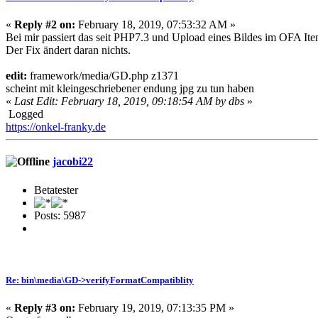
«
Reply #2 on:
February 18, 2019, 07:53:32 AM »
Bei mir passiert das seit PHP7.3 und Upload eines Bildes im OFA Ite
Der Fix ändert daran nichts.
edit:
framework/media/GD.php z1371
scheint mit kleingeschriebener endung jpg zu tun haben
«
Last Edit: February 18, 2019, 09:18:54 AM by dbs
»
Logged
https://onkel-franky.de
jacobi22
Betatester
Posts: 5987
Re: bin\media\GD->verifyFormatCompatiblity
«
Reply #3 on:
February 19, 2019, 07:13:35 PM »