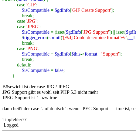
case
'GIF'
:
$isCompatible
=
$gdInfo
[
'GIF Create Support'
];
break;
case
'JPG'
:
case
'JPEG'
:
$isCompatible
= (isset(
$gdInfo
[
'JPG Support'
]) || isset(
$gdI
\
trigger_error
(
sprintf
(
'[%d] Could determine format %s'
,
__
break;
case
'PNG'
:
$isCompatible
=
$gdInfo
[
$this
->
format
.
' Support'
];
break;
default:
$isCompatible
=
false
;
}
Bösewicht ist der case JPG / JPEG
JPG Support gibt es wohl seit PHP 5.3 nicht mehr
JPEG Support ist 1 bzw true
dann heißt der case "auf deutsch": wenn JPEG Support == true ist, setz
Tippfehler??
Logged