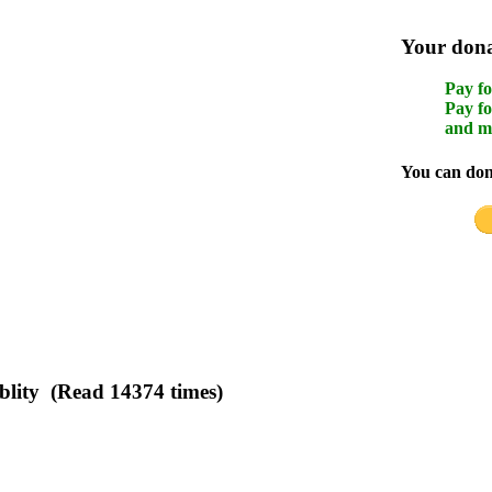
Your donat
Pay fo
Pay fo
and m
You can dona
lity (Read 14374 times)