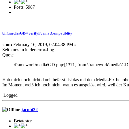
Posts: 5987
bin\media\GD->verifyFormatCompatiblity
«
on:
February 16, 2019, 02:04:38 PM »
Seit kurzem in der error-Log
Quote
\framework\media\GD.php:[1371] from \framework\media\GD.
Hab mich noch nicht damit befasst. Ist das mit dem Media-Fix behob
Im Moment weiß ich noch nicht, wann es ausgelöst wird, weil der Ku
Logged
jacobi22
Betatester