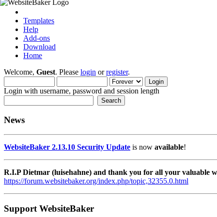
Templates
Help
Add-ons
Download
Home
Welcome,
Guest
. Please
login
or
register
.
Login with username, password and session length
News
WebsiteBaker 2.13.10 Security Update
is now
available
!
R.I.P Dietmar (luisehahne) and thank you for all your valuable
https://forum.websitebaker.org/index.php/topic,32355.0.html
Support WebsiteBaker