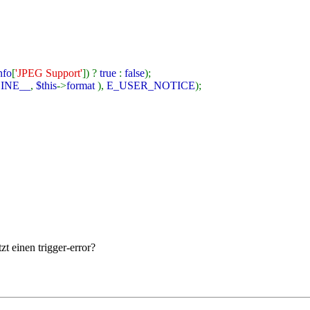
nfo
[
'JPEG Support'
]) ?
true
:
false
);
LINE__
,
$this
->
format
),
E_USER_NOTICE
);
t einen trigger-error?