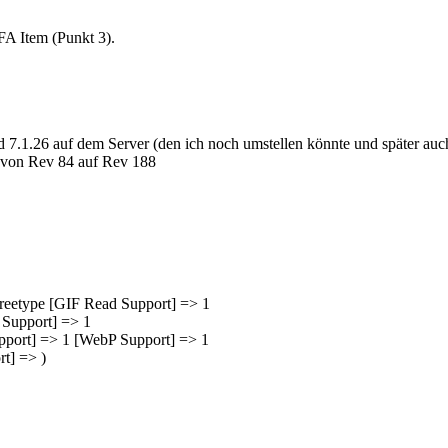
FA Item (Punkt 3).
d 7.1.26 auf dem Server (den ich noch umstellen könnte und später auc
e von Rev 84 auf Rev 188
etype [GIF Read Support] => 1
upport] => 1
t] => 1 [WebP Support] => 1
] => )