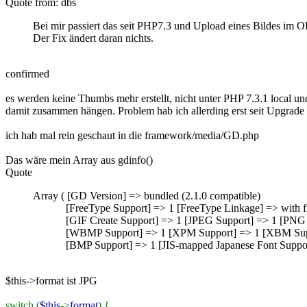
Quote from: dbs
Bei mir passiert das seit PHP7.3 und Upload eines Bildes im O
Der Fix ändert daran nichts.
confirmed
es werden keine Thumbs mehr erstellt, nicht unter PHP 7.3.1 local un
damit zusammen hängen. Problem hab ich allerding erst seit Upgrad
ich hab mal rein geschaut in die framework/media/GD.php
Das wäre mein Array aus gdinfo()
Quote
Array ( [GD Version] => bundled (2.1.0 compatible)
[FreeType Support] => 1 [FreeType Linkage] => with fre
[GIF Create Support] => 1 [JPEG Support] => 1 [PNG S
[WBMP Support] => 1 [XPM Support] => 1 [XBM Suppor
[BMP Support] => 1 [JIS-mapped Japanese Font Support
$this->format ist JPG
switch (
$this
->
format
) {