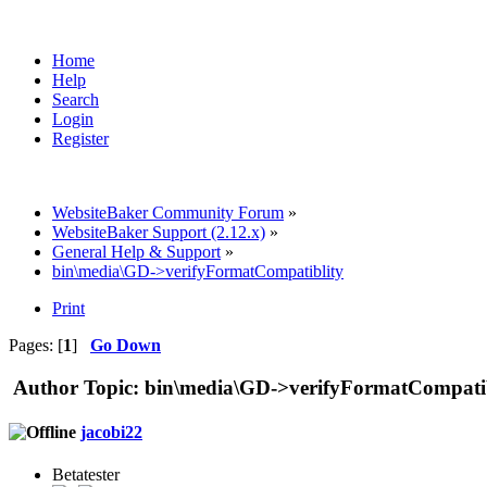
Home
Help
Search
Login
Register
WebsiteBaker Community Forum
»
WebsiteBaker Support (2.12.x)
»
General Help & Support
»
bin\media\GD->verifyFormatCompatiblity
Print
Pages: [
1
]
Go Down
Author
Topic: bin\media\GD->verifyFormatCompatib
jacobi22
Betatester