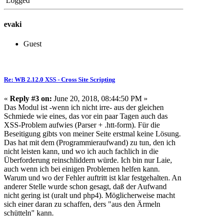
Logged
evaki
Guest
Re: WB 2.12.0 XSS - Cross Site Scripting
«
Reply #3 on:
June 20, 2018, 08:44:50 PM »
Das Modul ist -wenn ich nicht irre- aus der gleichen
Schmiede wie eines, das vor ein paar Tagen auch das
XSS-Problem aufwies (Parser + .htt-form). Für die
Beseitigung gibts von meiner Seite erstmal keine Lösung.
Das hat mit dem (Programmieraufwand) zu tun, den ich
nicht leisten kann, und wo ich auch fachlich in die
Überforderung reinschliddern würde. Ich bin nur Laie,
auch wenn ich bei einigen Problemen helfen kann.
Warum und wo der Fehler auftritt ist klar festgehalten. An
anderer Stelle wurde schon gesagt, daß der Aufwand
nicht gering ist (uralt und php4). Möglicherweise macht
sich einer daran zu schaffen, ders "aus den Ärmeln
schütteln" kann.