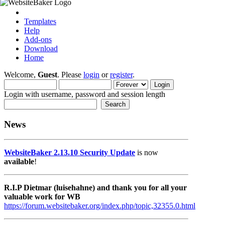
Templates
Help
Add-ons
Download
Home
Welcome,
Guest
. Please
login
or
register
.
Login with username, password and session length
News
WebsiteBaker 2.13.10 Security Update
is now
available
!
R.I.P Dietmar (luisehahne) and thank you for all your
valuable work for WB
https://forum.websitebaker.org/index.php/topic,32355.0.html