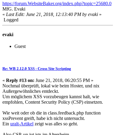
https://forum.WebsiteBaker.org/index.php?topic=25680.0
MfG. Evaki
«
Last Edit: June 21, 2018, 12:13:40 PM by evaki
»
Logged
evaki
Guest
Re: WB 2.12.0 XSS - Cross Site Scripting
«
Reply #13 on:
June 21, 2018, 06:20:55 PM »
Nochmal überprüft, lokal wie beim Hoster, und nix
Außergewöhnliches entdeckt.
Um möglichem XSS vorzubeugen kannst halt, wie
empfohlen, Content Security Policy (CSP) einsetzen.
Wie weit oder ob die in class.feedback.php function
xssPrevent greift, habe ich nicht untersucht.
Ein
uralt-Artikel
zeigt was alles so geht.
Also CSP, un jut ists im Altersheim.