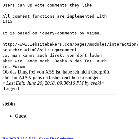
Users can up vote comments they like.
All comment functions are implemented with
AJAX.
It is based on jquery-comments by Viima.
http://www.websitebakers.com/pages/modules/interaction/
searchresult=1&sstring=comment
Ja, man kanns auch direkt von dort laden,
aber wie lange noch. Deshalb das Teil auch
ins Forum.
Ob das Ding frei von XSS ist, habe ich nicht überprüft,
aber für AJAX gabs da bisher reichlich Lösungen.
«
Last Edit: June 20, 2018, 09:36:16 PM by evaki
»
Logged
stef4n
Guest
Re: WB 2.12.0 XSS - Cross Site Scripting