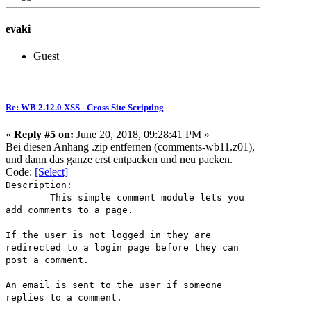
evaki
Guest
Re: WB 2.12.0 XSS - Cross Site Scripting
«
Reply #5 on:
June 20, 2018, 09:28:41 PM »
Bei diesen Anhang .zip entfernen (comments-wb11.z01),
und dann das ganze erst entpacken und neu packen.
Code:
[Select]
Description:
This simple comment module lets you
add comments to a page.
If the user is not logged in they are
redirected to a login page before they can
post a comment.
An email is sent to the user if someone
replies to a comment.