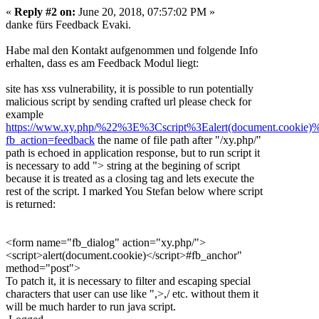
«
Reply #2 on:
June 20, 2018, 07:57:02 PM »
danke fürs Feedback Evaki.
Habe mal den Kontakt aufgenommen und folgende Info
erhalten, dass es am Feedback Modul liegt:
site has xss vulnerability, it is possible to run potentially
malicious script by sending crafted url please check for
example
https://www.xy.php/%22%3E%3Cscript%3Ealert(document.cookie)
fb_action=feedback
the name of file path after "/xy.php/"
path is echoed in application response, but to run script it
is necessary to add "> string at the begining of script
because it is treated as a closing tag and lets execute the
rest of the script. I marked You Stefan below where script
is returned:
<form name="fb_dialog" action="xy.php/">
<script>alert(document.cookie)</script>#fb_anchor"
method="post">
To patch it, it is necessary to filter and escaping special
characters that user can use like ",>,/ etc. without them it
will be much harder to run java script.