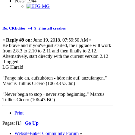
Posts: 1944
Re: CKEditor_v4_9_2 install crashes
«
Reply #9 on:
June 19, 2018, 07:59:50 AM »
Be brave and if you've just started, the upgrade will work
from 2.8.3 to 2.10 to 2.11 and then finally to 2.12.
Alternatively, start directly with the current version 2.12
Logged
LG Harald
"Fange nie an, aufzuhören - höre nie auf, anzufangen."
Marcus Tullius Cicero (106-43 v.Chr.)
"Never begin to stop - never stop beginning." Marcus
Tullius Cicero (106-43 BC)
Print
Pages: [
1
]
Go Up
WebsiteBaker Community Forum
»