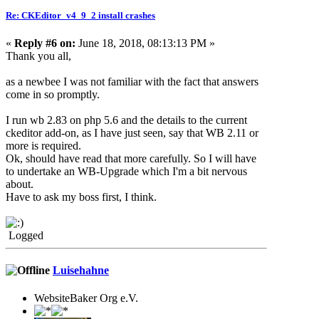
Re: CKEditor_v4_9_2 install crashes
«
Reply #6 on:
June 18, 2018, 08:13:13 PM »
Thank you all,
as a newbee I was not familiar with the fact that answers
come in so promptly.
I run wb 2.83 on php 5.6 and the details to the current
ckeditor add-on, as I have just seen, say that WB 2.11 or
more is required.
Ok, should have read that more carefully. So I will have
to undertake an WB-Upgrade which I'm a bit nervous
about.
Have to ask my boss first, I think.
Logged
Luisehahne
WebsiteBaker Org e.V.