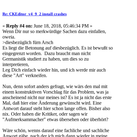
Re: CKEditor_v4_9_2 install crashes
«
Reply #4 on:
June 18, 2018, 05:46:34 PM »
Wenn Dir nur so merkwürdige Sachen dazu einfallen,
oweia.
>diesbezüglich fürn Arsch
Es liegt die Betonung auf diesbezüglich. Es ist bewußt so
eingegrenzt worden. Dazu braucht man nicht
Germanistik studiert zu haben, um dies so zu
interpretieren,
Leg Dich einfach wieder hin, und ich werde mir auch
diese "Art" verkneifen.
Nun, denn sofort anders gefragt, wie wärs den mal mit
einem konstruktiven Vorschlag für das Problem, was ja
anscheinend nicht nur meines ist? Es ist ja nicht das erste
Mal, daß hier eine Änderung gewünscht wird. Eine
Antwort darauf steht hier schon lange offen. Bisher also
nix. Oder haben die Kritiker, oder sagen wir
"Aufmerksammacher" etwas übersehen oder überhört?
Wäre schön, wenns darauf eine fachliche und sachliche
Anwort gäbe, nach der ich mich dann wieder in meine