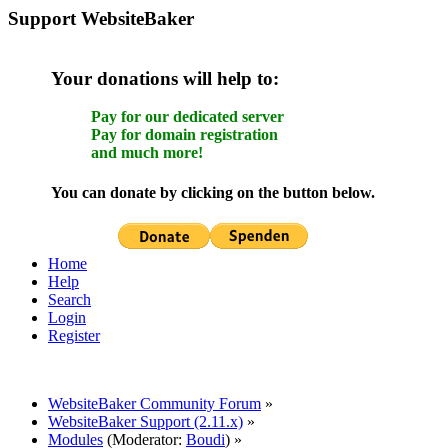
Support WebsiteBaker
Your donations will help to:
Pay for our dedicated server
Pay for domain registration
and much more!
You can donate by clicking on the button below.
Home
Help
Search
Login
Register
WebsiteBaker Community Forum
»
WebsiteBaker Support (2.11.x)
»
Modules
(Moderator:
Boudi
) »