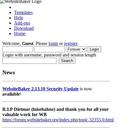
Templates
Help
Add-ons
Download
Home
Welcome,
Guest
. Please
login
or
register
.
Login with username, password and session length
News
WebsiteBaker 2.13.10 Security Update
is now
available
!
R.I.P Dietmar (luisehahne) and thank you for all your
valuable work for WB
https://forum.websitebaker.org/index.php/topic,32355.0.html