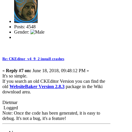
Posts: 4548
Gender:
Re: CKEditor_v4_9_2 install crashes
«
Reply #7 on:
June 18, 2018, 09:48:12 PM »
It's so simple.
If you search an old CKEditor Version you can find the
old
WebsiteBaker Version 2.8.3
package in the Wiki
download area.
Dietmar
Logged
Note: Once the code has been generated, it is easy to
debug. It's not a bug, it's a feature!