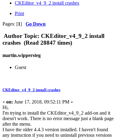
CKEditor_v4_9_2 install crashes
Print
Pages: [
1
]
Go Down
Author
Topic: CKEditor_v4_9_2 install
crashes (Read 28847 times)
martin.wippersteg
Guest
CKEditor_v4_9_2 install crashes
«
on:
June 17, 2018, 09:52:11 PM »
Hi,
I'm trying to install the CKEditor_v4_9_2 add-on and it
doesn't work. There is no error message just a blank page
after the menu.
I have the older 4.4.3 version installed. I haven't found
any instruction if you need to uninstall previous versions