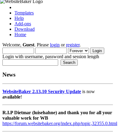
Templates
Help
Add-ons
Download
Home
Welcome,
Guest
. Please
login
or
register
.
Login with username, password and session length
News
WebsiteBaker 2.13.10 Security Update
is now
available
!
R.I.P Dietmar (luisehahne) and thank you for all your
valuable work for WB
https://forum.websitebaker.org/index.php/topic,32355.0.html