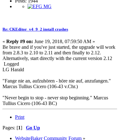
Posts: 1944
Re: CKEditor_v4_9_2 install crashes
«
Reply #9 on:
June 19, 2018, 07:59:50 AM »
Be brave and if you've just started, the upgrade will work
from 2.8.3 to 2.10 to 2.11 and then finally to 2.12.
Alternatively, start directly with the current version 2.12
Logged
LG Harald
"Fange nie an, aufzuhören - höre nie auf, anzufangen."
Marcus Tullius Cicero (106-43 v.Chr.)
"Never begin to stop - never stop beginning." Marcus
Tullius Cicero (106-43 BC)
Print
Pages: [
1
]
Go Up
WebsiteBaker Community Forum
»