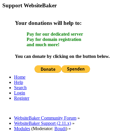
Support WebsiteBaker
Your donations will help to:
Pay for our dedicated server
Pay for domain registration
and much more!
You can donate by clicking on the button below.
Home
Help
Search
Login
Register
WebsiteBaker Community Forum
»
WebsiteBaker Support (2.11.x)
»
Modules
(Moderator:
Boudi
) »