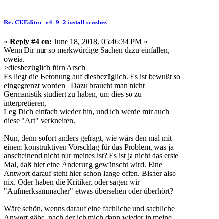
Re: CKEditor_v4_9_2 install crashes
«
Reply #4 on:
June 18, 2018, 05:46:34 PM »
Wenn Dir nur so merkwürdige Sachen dazu einfallen,
oweia.
>diesbezüglich fürn Arsch
Es liegt die Betonung auf diesbezüglich. Es ist bewußt so
eingegrenzt worden. Dazu braucht man nicht
Germanistik studiert zu haben, um dies so zu
interpretieren,
Leg Dich einfach wieder hin, und ich werde mir auch
diese "Art" verkneifen.
Nun, denn sofort anders gefragt, wie wärs den mal mit
einem konstruktiven Vorschlag für das Problem, was ja
anscheinend nicht nur meines ist? Es ist ja nicht das erste
Mal, daß hier eine Änderung gewünscht wird. Eine
Antwort darauf steht hier schon lange offen. Bisher also
nix. Oder haben die Kritiker, oder sagen wir
"Aufmerksammacher" etwas übersehen oder überhört?
Wäre schön, wenns darauf eine fachliche und sachliche
Anwort gäbe, nach der ich mich dann wieder in meine