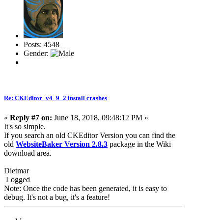
Posts: 4548
Gender:
Re: CKEditor_v4_9_2 install crashes
«
Reply #7 on:
June 18, 2018, 09:48:12 PM »
It's so simple.
If you search an old CKEditor Version you can find the
old
WebsiteBaker Version 2.8.3
package in the Wiki
download area.
Dietmar
Logged
Note: Once the code has been generated, it is easy to
debug. It's not a bug, it's a feature!