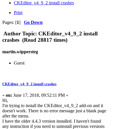
CKEditor_v4_9_2 install crashes
Print
Pages: [
1
]
Go Down
Author
Topic: CKEditor_v4_9_2 install
crashes (Read 28817 times)
martin.wippersteg
Guest
CKEditor_v4_9_2 install crashes
«
on:
June 17, 2018, 09:52:11 PM »
Hi,
I'm trying to install the CKEditor_v4_9_2 add-on and it
doesn't work. There is no error message just a blank page
after the menu.
I have the older 4.4.3 version installed. I haven't found
any instruction if you need to uninstall previous versions