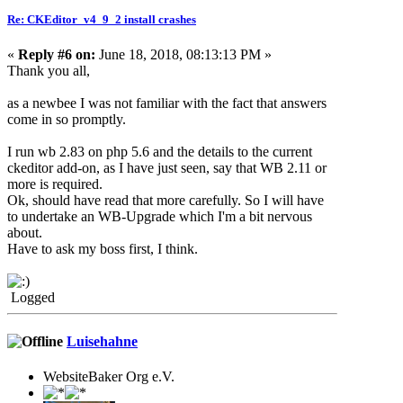
Re: CKEditor_v4_9_2 install crashes
«
Reply #6 on:
June 18, 2018, 08:13:13 PM »
Thank you all,
as a newbee I was not familiar with the fact that answers
come in so promptly.
I run wb 2.83 on php 5.6 and the details to the current
ckeditor add-on, as I have just seen, say that WB 2.11 or
more is required.
Ok, should have read that more carefully. So I will have
to undertake an WB-Upgrade which I'm a bit nervous
about.
Have to ask my boss first, I think.
Logged
Luisehahne
WebsiteBaker Org e.V.