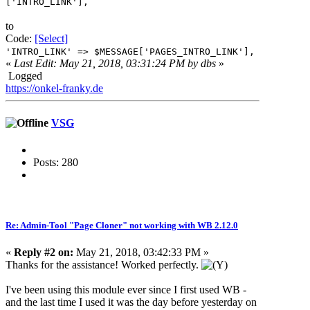
['INTRO_LINK'],
to
Code:
[Select]
'INTRO_LINK' => $MESSAGE['PAGES_INTRO_LINK'],
«
Last Edit: May 21, 2018, 03:31:24 PM by dbs
»
Logged
https://onkel-franky.de
VSG
Posts: 280
Re: Admin-Tool "Page Cloner" not working with WB 2.12.0
«
Reply #2 on:
May 21, 2018, 03:42:33 PM »
Thanks for the assistance! Worked perfectly.
I've been using this module ever since I first used WB -
and the last time I used it was the day before yesterday on