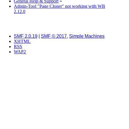
General Help & Support
»
Admin-Tool "Page Cloner" not working with WB
2.12.0
SMF 2.0.19
|
SMF © 2017
,
Simple Machines
XHTML
RSS
WAP2