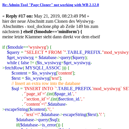
Re: Admin-Tool "Page Cloner" not working with WB 2.12.0
«
Reply #17 on:
May 21, 2019, 08:23:49 PM »
hier der neue Abschnitt zum Clonen des Wysiwyg-
Abschnittes - tool_doclone.php ab Zeile 149 bis zum
nächstem
} elseif ($module=='miniform') {
meine letzte Klammer steht dann direkt vor dem elseif
if (
$module
==
'wysiwyg'
) {
$query
=
"SELECT * FROM `"
.
TABLE_PREFIX
.
"mod_wysiwyg
$get_wysiwyg
=
$database
->
query
(
$query
);
while (
false
!= (
$is_wysiwyg
=
$get_wysiwyg
-
>
fetchRow
(
MYSQLI_ASSOC
))) {
$content
=
$is_wysiwyg
[
'content'
];
$text
=
$is_wysiwyg
[
'text'
];
// Insert an extra row into the database
$sql
=
'INSERT INTO `'
.
TABLE_PREFIX
.
'mod_wysiwyg` SE
.
'`page_id`='
.(int)
$page_id
.
', '
.
'`section_id`='
.(int)
$section_id
.
', '
.
'`content`=\''
.
$database
-
>
escapeString
(
$content
).
'\', '
.
'`text`=\''
.
$database
->
escapeString
(
$text
).
'\' '
;
$database
->
query
(
$sql
);
if(
$database
->
is_error
()) {