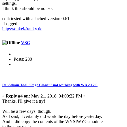
settings.
I think this should be not so.
edit: tested with attached version 0.61
Logged
https://onkel-franky.de
VSG
Posts: 280
Re: Admin-Tool "Page Cloner" not working with WB 2.12.0
«
Reply #4 on:
May 21, 2018, 04:00:22 PM »
Thanks, I'll give it a try!
Will be a few days, though.
As I said, it certainly did work the day before yesterday.
And it did copy the contents of the WYSIWYG-module
to the new page.