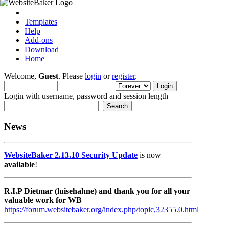
Templates
Help
Add-ons
Download
Home
Welcome,
Guest
. Please
login
or
register
.
Login with username, password and session length
News
WebsiteBaker 2.13.10 Security Update
is now
available
!
R.I.P Dietmar (luisehahne) and thank you for all your
valuable work for WB
https://forum.websitebaker.org/index.php/topic,32355.0.html