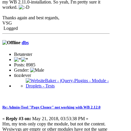
my WB 2.11.0-installation. So yeah, I'm pretty sure it
worked.
Thanks again and best regards,
VSG
Logged
dbs
Betatester
Posts: 8985
Gender:
tioz4ever
Re: Admin-Tool "Page Cloner" not working with WB 2.12.0
«
Reply #3 on:
May 21, 2018, 03:53:38 PM »
Hm, my tests only copy the module, but not the content.
Wysiwygs are empty or other modules have not the same