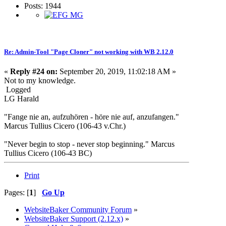
Posts: 1944
Re: Admin-Tool "Page Cloner" not working with WB 2.12.0
«
Reply #24 on:
September 20, 2019, 11:02:18 AM »
Not to my knowledge.
Logged
LG Harald
"Fange nie an, aufzuhören - höre nie auf, anzufangen."
Marcus Tullius Cicero (106-43 v.Chr.)
"Never begin to stop - never stop beginning." Marcus
Tullius Cicero (106-43 BC)
Print
Pages: [
1
]
Go Up
WebsiteBaker Community Forum
»
WebsiteBaker Support (2.12.x)
»