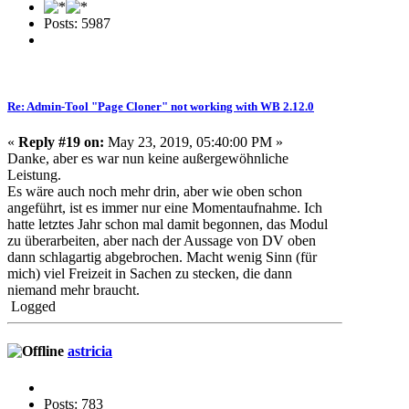
Posts: 5987
Re: Admin-Tool "Page Cloner" not working with WB 2.12.0
«
Reply #19 on:
May 23, 2019, 05:40:00 PM »
Danke, aber es war nun keine außergewöhnliche
Leistung.
Es wäre auch noch mehr drin, aber wie oben schon
angeführt, ist es immer nur eine Momentaufnahme. Ich
hatte letztes Jahr schon mal damit begonnen, das Modul
zu überarbeiten, aber nach der Aussage von DV oben
dann schlagartig abgebrochen. Macht wenig Sinn (für
mich) viel Freizeit in Sachen zu stecken, die dann
niemand mehr braucht.
Logged
astricia
Posts: 783