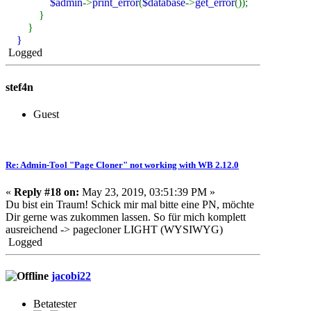
$admin
->
print_error
(
$database
->
get_error
());
}
}
}
Logged
stef4n
Guest
Re: Admin-Tool "Page Cloner" not working with WB 2.12.0
«
Reply #18 on:
May 23, 2019, 03:51:39 PM »
Du bist ein Traum! Schick mir mal bitte eine PN, möchte
Dir gerne was zukommen lassen. So für mich komplett
ausreichend -> pagecloner LIGHT (WYSIWYG)
Logged
jacobi22
Betatester