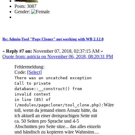
Posts: 3087
Gender:
Re: Admin-Tool "Page Cloner" not working with WB 2.12.0
«
Reply #7 on:
November 07, 2018, 02:37:15 AM »
Quote from: astricia on November 06, 2018, 08:20:31 PM
Fehlermeldung:
Code:
[Select]
There was an uncatched exception
Call to private
database::__construct() from
invalid context
in line (85) of
Wäre
(/modules/pagecloner/tool_clone.php):
toll, wenn da jemand einen Ansatz hätte, da
ich aktuell an einer dreisprachigen Seite mit
ca. 50 Seiten pro Sprache und 4-5
Abschnitten pro Seite sitze... das alles einzeln
und händisch zu kopieren wäre Wahnsinn....