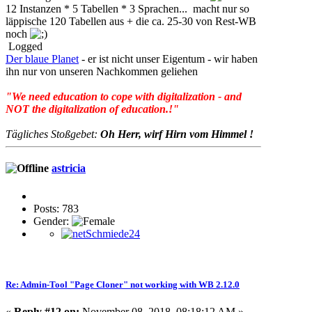
12 Instanzen * 5 Tabellen * 3 Sprachen... macht nur so
läppische 120 Tabellen aus + die ca. 25-30 von Rest-WB
noch
Logged
Der blaue Planet
- er ist nicht unser Eigentum - wir haben
ihn nur von unseren Nachkommen geliehen
"We need education to cope with digitalization - and
NOT the digitalization of education.!"
Tägliches Stoßgebet:
Oh Herr, wirf Hirn vom Himmel !
astricia
Posts: 783
Gender:
Re: Admin-Tool "Page Cloner" not working with WB 2.12.0
«
Reply #12 on:
November 08, 2018, 08:18:12 AM »