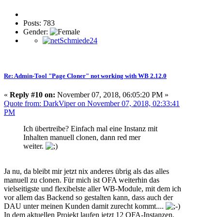
Posts: 783
Gender:
Re: Admin-Tool "Page Cloner" not working with WB 2.12.0
«
Reply #10 on:
November 07, 2018, 06:05:20 PM »
Quote from: DarkViper on November 07, 2018, 02:33:41
PM
Ich übertreibe? Einfach mal eine Instanz mit
Inhalten manuell clonen, dann red mer
weiter.
Ja nu, da bleibt mir jetzt nix anderes übrig als das alles
manuell zu clonen. Für mich ist OFA weiterhin das
vielseitigste und flexibelste aller WB-Module, mit dem ich
vor allem das Backend so gestalten kann, dass auch der
DAU unter meinen Kunden damit zurecht kommt....
In dem aktuellen Projekt laufen jetzt 12 OFA-Instanzen.