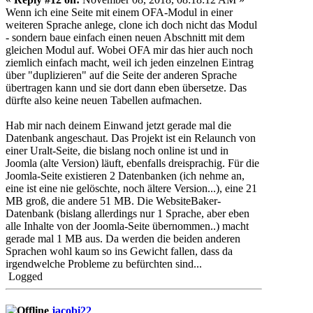
Wenn ich eine Seite mit einem OFA-Modul in einer
weiteren Sprache anlege, clone ich doch nicht das Modul
- sondern baue einfach einen neuen Abschnitt mit dem
gleichen Modul auf. Wobei OFA mir das hier auch noch
ziemlich einfach macht, weil ich jeden einzelnen Eintrag
über "duplizieren" auf die Seite der anderen Sprache
übertragen kann und sie dort dann eben übersetze. Das
dürfte also keine neuen Tabellen aufmachen.
Hab mir nach deinem Einwand jetzt gerade mal die
Datenbank angeschaut. Das Projekt ist ein Relaunch von
einer Uralt-Seite, die bislang noch online ist und in
Joomla (alte Version) läuft, ebenfalls dreisprachig. Für die
Joomla-Seite existieren 2 Datenbanken (ich nehme an,
eine ist eine nie gelöschte, noch ältere Version...), eine 21
MB groß, die andere 51 MB. Die WebsiteBaker-
Datenbank (bislang allerdings nur 1 Sprache, aber eben
alle Inhalte von der Joomla-Seite übernommen..) macht
gerade mal 1 MB aus. Da werden die beiden anderen
Sprachen wohl kaum so ins Gewicht fallen, dass da
irgendwelche Probleme zu befürchten sind...
Logged
jacobi22