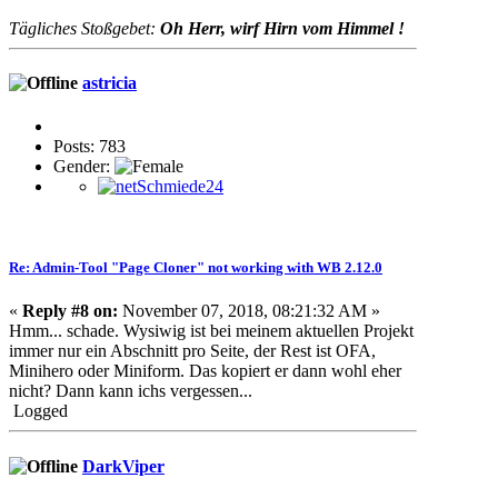
Tägliches Stoßgebet:
Oh Herr, wirf Hirn vom Himmel !
astricia
Posts: 783
Gender:
Re: Admin-Tool "Page Cloner" not working with WB 2.12.0
«
Reply #8 on:
November 07, 2018, 08:21:32 AM »
Hmm... schade. Wysiwig ist bei meinem aktuellen Projekt
immer nur ein Abschnitt pro Seite, der Rest ist OFA,
Minihero oder Miniform. Das kopiert er dann wohl eher
nicht? Dann kann ichs vergessen...
Logged
DarkViper