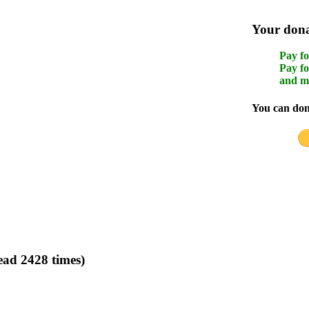
Your donat
Pay fo
Pay fo
and m
You can dona
ead 2428 times)