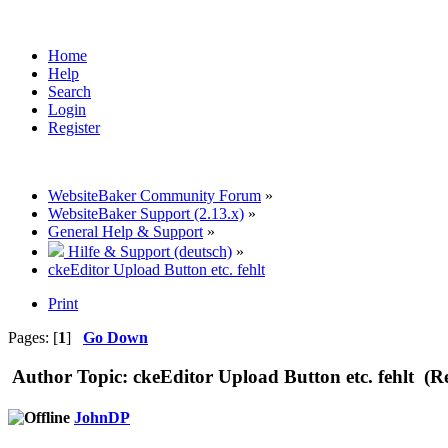
Home
Help
Search
Login
Register
WebsiteBaker Community Forum
»
WebsiteBaker Support (2.13.x)
»
General Help & Support
»
Hilfe & Support (deutsch)
»
ckeEditor Upload Button etc. fehlt
Print
Pages: [
1
]
Go Down
Author
Topic: ckeEditor Upload Button etc. fehlt (R
JohnDP