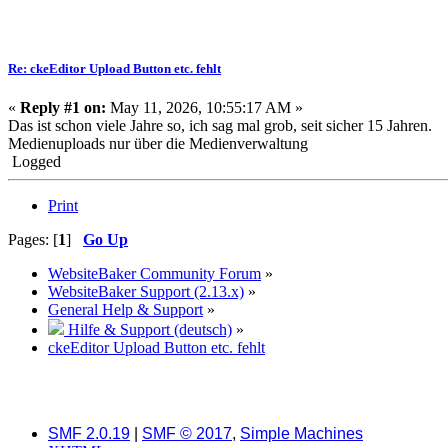
Re: ckeEditor Upload Button etc. fehlt
«
Reply #1 on:
May 11, 2026, 10:55:17 AM »
Das ist schon viele Jahre so, ich sag mal grob, seit sicher 15 Jahren.
Medienuploads nur über die Medienverwaltung
Logged
Print
Pages: [
1
]
Go Up
WebsiteBaker Community Forum
»
WebsiteBaker Support (2.13.x)
»
General Help & Support
»
Hilfe & Support (deutsch)
»
ckeEditor Upload Button etc. fehlt
SMF 2.0.19
|
SMF © 2017
,
Simple Machines