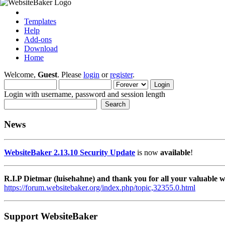
Templates
Help
Add-ons
Download
Home
Welcome,
Guest
. Please
login
or
register
.
Login with username, password and session length
News
WebsiteBaker 2.13.10 Security Update
is now
available
!
R.I.P Dietmar (luisehahne) and thank you for all your valuable
https://forum.websitebaker.org/index.php/topic,32355.0.html
Support WebsiteBaker