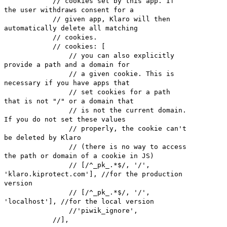
// cookies set by this app. If
the user withdraws consent for a
// given app, Klaro will then
automatically delete all matching
// cookies.
// cookies: [
// you can also explicitly
provide a path and a domain for
// a given cookie. This is
necessary if you have apps that
// set cookies for a path
that is not "/" or a domain that
// is not the current domain.
If you do not set these values
// properly, the cookie can't
be deleted by Klaro
// (there is no way to access
the path or domain of a cookie in JS)
// [/^_pk_.*$/, '/',
'klaro.kiprotect.com'], //for the production
version
// [/^_pk_.*$/, '/',
'localhost'], //for the local version
//'piwik_ignore',
//],