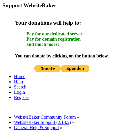
Support WebsiteBaker
Your donations will help to:
Pay for our dedicated server
Pay for domain registration
and much more!
You can donate by clicking on the button below.
Home
Help
Search
Login
Register
WebsiteBaker Community Forum
»
WebsiteBaker Support (2.13.x)
»
General Help & Support
»