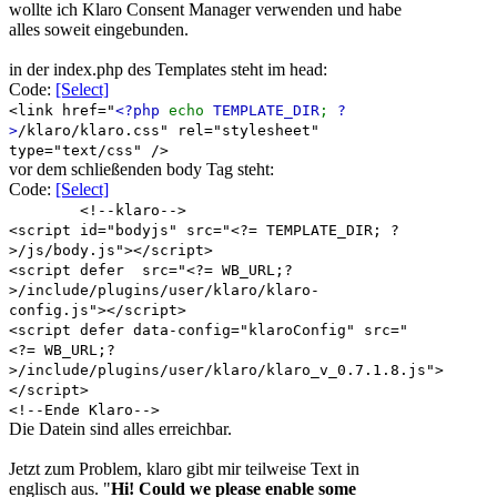
wollte ich Klaro Consent Manager verwenden und habe
alles soweit eingebunden.
in der index.php des Templates steht im head:
Code:
[Select]
<link href="
<?php
echo
TEMPLATE_DIR
;
?
>
/klaro/klaro.css" rel="stylesheet"
type="text/css" />
vor dem schließenden body Tag steht:
Code:
[Select]
<!--klaro-->
<script id="bodyjs" src="<?= TEMPLATE_DIR; ?
>/js/body.js"></script>
<script defer src="<?= WB_URL;?
>/include/plugins/user/klaro/klaro-
config.js"></script>
<script defer data-config="klaroConfig" src="
<?= WB_URL;?
>/include/plugins/user/klaro/klaro_v_0.7.1.8.js">
</script>
<!--Ende Klaro-->
Die Datein sind alles erreichbar.
Jetzt zum Problem, klaro gibt mir teilweise Text in
englisch aus. "
Hi! Could we please enable some