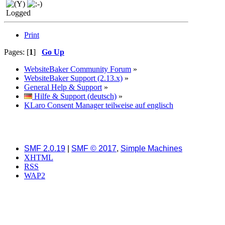
Logged
Print
Pages: [
1
]
Go Up
WebsiteBaker Community Forum
»
WebsiteBaker Support (2.13.x)
»
General Help & Support
»
Hilfe & Support (deutsch)
»
KLaro Consent Manager teilweise auf englisch
SMF 2.0.19
|
SMF © 2017
,
Simple Machines
XHTML
RSS
WAP2