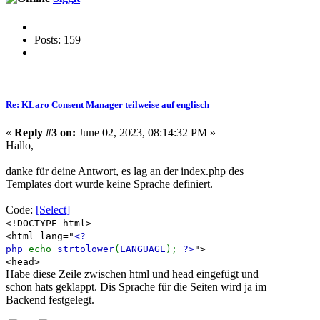
Posts: 159
Re: KLaro Consent Manager teilweise auf englisch
«
Reply #3 on:
June 02, 2023, 08:14:32 PM »
Hallo,
danke für deine Antwort, es lag an der index.php des
Templates dort wurde keine Sprache definiert.
Code:
[Select]
<!DOCTYPE html>
<html lang="
<?
php
echo
strtolower
(
LANGUAGE
);
?>
">
<head>
Habe diese Zeile zwischen html und head eingefügt und
schon hats geklappt. Dis Sprache für die Seiten wird ja im
Backend festgelegt.