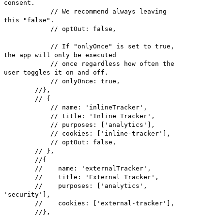
consent.
// We recommend always leaving
this "false".
// optOut: false,
// If "onlyOnce" is set to true,
the app will only be executed
// once regardless how often the
user toggles it on and off.
// onlyOnce: true,
//},
// {
// name: 'inlineTracker',
// title: 'Inline Tracker',
// purposes: ['analytics'],
// cookies: ['inline-tracker'],
// optOut: false,
// },
//{
// name: 'externalTracker',
// title: 'External Tracker',
// purposes: ['analytics',
'security'],
// cookies: ['external-tracker'],
//},