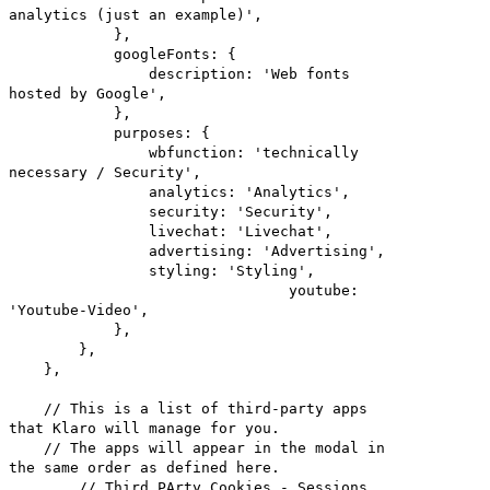
analytics (just an example)',
},
googleFonts: {
description: 'Web fonts
hosted by Google',
},
purposes: {
wbfunction: 'technically
necessary / Security',
analytics: 'Analytics',
security: 'Security',
livechat: 'Livechat',
advertising: 'Advertising',
styling: 'Styling',
youtube:
'Youtube-Video',
},
},
},
// This is a list of third-party apps
that Klaro will manage for you.
// The apps will appear in the modal in
the same order as defined here.
// Third PArty Cookies - Sessions,