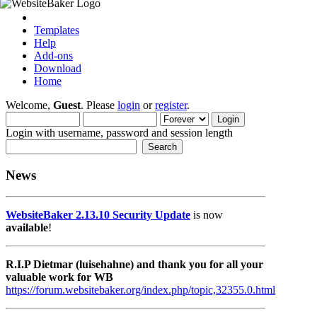
Templates
Help
Add-ons
Download
Home
Welcome,
Guest
. Please
login
or
register
.
Login with username, password and session length
News
WebsiteBaker 2.13.10 Security Update
is now
available
!
R.I.P Dietmar (luisehahne) and thank you for all your
valuable work for WB
https://forum.websitebaker.org/index.php/topic,32355.0.html