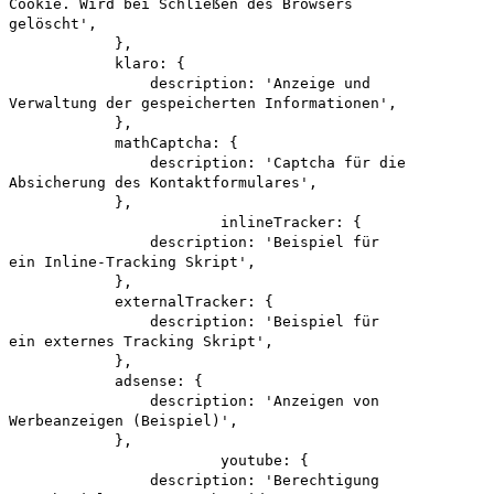
Cookie. Wird bei Schließen des Browsers
gelöscht',
},
klaro: {
description: 'Anzeige und
Verwaltung der gespeicherten Informationen',
},
mathCaptcha: {
description: 'Captcha für die
Absicherung des Kontaktformulares',
},
inlineTracker: {
description: 'Beispiel für
ein Inline-Tracking Skript',
},
externalTracker: {
description: 'Beispiel für
ein externes Tracking Skript',
},
adsense: {
description: 'Anzeigen von
Werbeanzeigen (Beispiel)',
},
youtube: {
description: 'Berechtigung