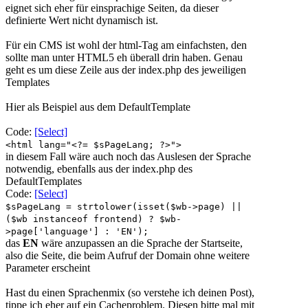
eignet sich eher für einsprachige Seiten, da dieser
definierte Wert nicht dynamisch ist.
Für ein CMS ist wohl der html-Tag am einfachsten, den
sollte man unter HTML5 eh überall drin haben. Genau
geht es um diese Zeile aus der index.php des jeweiligen
Templates
Hier als Beispiel aus dem DefaultTemplate
Code:
[Select]
<html lang="<?= $sPageLang; ?>">
in diesem Fall wäre auch noch das Auslesen der Sprache
notwendig, ebenfalls aus der index.php des
DefaultTemplates
Code:
[Select]
$sPageLang = strtolower(isset($wb->page) ||
($wb instanceof frontend) ? $wb-
>page['language'] : 'EN');
das
EN
wäre anzupassen an die Sprache der Startseite,
also die Seite, die beim Aufruf der Domain ohne weitere
Parameter erscheint
Hast du einen Sprachenmix (so verstehe ich deinen Post),
tippe ich eher auf ein Cacheproblem. Diesen bitte mal mit