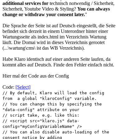
additional services for
technisch notwendig / Sicherheit,
Sicherheit, Youtube Video & Styling?
You can always
change or withdraw your consent later.
"
Die Sprache der Seite ist auf Deutsch eingestellt, die Seite
befindet sich derzeit in einem Unterordner hinter einer
Wartungsseite als index.html im Verzeichnis Wartung
läuft. Die Domai wird in dieses Verzeichnis gerootet
(...\wartung\cms\ ist das WB Verzeichnis).
Habe Klaro identisch auf einer anderen Seite laufen, da
kommt alles auf Deutsch. Finde den Fehler einfach nicht.
Hier mal der Code aus der Config
Code:
[Select]
// By default, Klaro will load the config
from a global "klaroConfig" variable.
// You can change this by specifying the
"data-config" attribute on your
// script take, e.g. like this:
// <script src="klaro.js" data-
config="myConfigVariableName" />
// You can also disable auto-loading of the
consent notice by adding