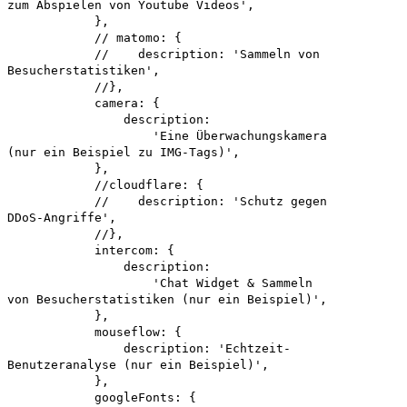
zum Abspielen von Youtube Videos',
},
// matomo: {
// description: 'Sammeln von
Besucherstatistiken',
//},
camera: {
description:
'Eine Überwachungskamera
(nur ein Beispiel zu IMG-Tags)',
},
//cloudflare: {
// description: 'Schutz gegen
DDoS-Angriffe',
//},
intercom: {
description:
'Chat Widget & Sammeln
von Besucherstatistiken (nur ein Beispiel)',
},
mouseflow: {
description: 'Echtzeit-
Benutzeranalyse (nur ein Beispiel)',
},
googleFonts: {