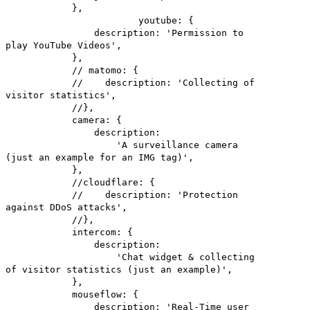
},
youtube: {
description: 'Permission to
play YouTube Videos',
},
// matomo: {
// description: 'Collecting of
visitor statistics',
//},
camera: {
description:
'A surveillance camera
(just an example for an IMG tag)',
},
//cloudflare: {
// description: 'Protection
against DDoS attacks',
//},
intercom: {
description:
'Chat widget & collecting
of visitor statistics (just an example)',
},
mouseflow: {
description: 'Real-Time user