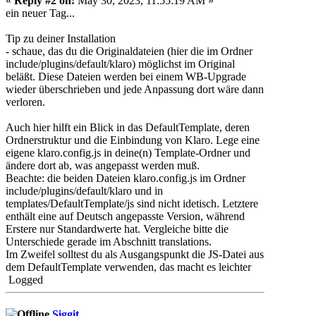
«
Reply #2 on:
May 30, 2023, 11:55:19 AM »
ein neuer Tag...
Tip zu deiner Installation
- schaue, das du die Originaldateien (hier die im Ordner
include/plugins/default/klaro) möglichst im Original
beläßt. Diese Dateien werden bei einem WB-Upgrade
wieder überschrieben und jede Anpassung dort wäre dann
verloren.
Auch hier hilft ein Blick in das DefaultTemplate, deren
Ordnerstruktur und die Einbindung von Klaro. Lege eine
eigene klaro.config.js in deine(n) Template-Ordner und
ändere dort ab, was angepasst werden muß.
Beachte: die beiden Dateien klaro.config.js im Ordner
include/plugins/default/klaro und in
templates/DefaultTemplate/js sind nicht idetisch. Letztere
enthält eine auf Deutsch angepasste Version, während
Erstere nur Standardwerte hat. Vergleiche bitte die
Unterschiede gerade im Abschnitt translations.
Im Zweifel solltest du als Ausgangspunkt die JS-Datei aus
dem DefaultTemplate verwenden, das macht es leichter
Logged
Siggit