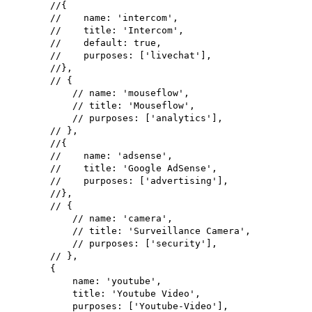
//{
// name: 'intercom',
// title: 'Intercom',
// default: true,
// purposes: ['livechat'],
//},
// {
// name: 'mouseflow',
// title: 'Mouseflow',
// purposes: ['analytics'],
// },
//{
// name: 'adsense',
// title: 'Google AdSense',
// purposes: ['advertising'],
//},
// {
// name: 'camera',
// title: 'Surveillance Camera',
// purposes: ['security'],
// },
{
name: 'youtube',
title: 'Youtube Video',
purposes: ['Youtube-Video'],