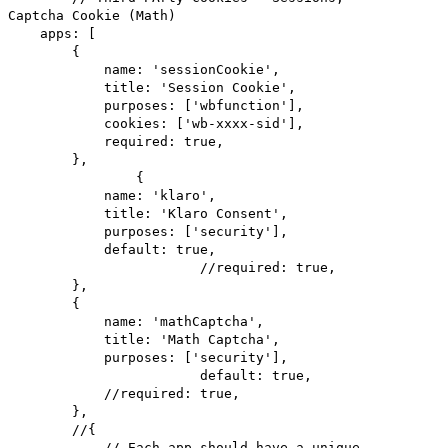
Captcha Cookie (Math)
apps: [
{
name: 'sessionCookie',
title: 'Session Cookie',
purposes: ['wbfunction'],
cookies: ['wb-xxxx-sid'],
required: true,
},
{
name: 'klaro',
title: 'Klaro Consent',
purposes: ['security'],
default: true,
//required: true,
},
{
name: 'mathCaptcha',
title: 'Math Captcha',
purposes: ['security'],
default: true,
//required: true,
},
//{
// Each app should have a unique