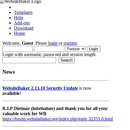
Templates
Help
Add-ons
Download
Home
Welcome,
Guest
. Please
login
or
register
.
Login with username, password and session length
News
WebsiteBaker 2.13.10 Security Update
is now
available
!
R.I.P Dietmar (luisehahne) and thank you for all your
valuable work for WB
https://forum.websitebaker.org/index.php/topic,32355.0.html