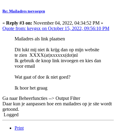
Re: Mailadres toevoegen
«
Reply #3 on:
November 04, 2022, 04:34:52 PM »
Quote from: kevgsx on October 15, 2022, 09:56:10 PM
Mailadres als link plaatsen
Dit lukt mij niet ik krijg dan op mijn website
te zien XXXX(at)xxxxxx(dot)nl
Ik gebruik de knop link invoegen en kies dan
voor email
Wat gaat of doe ik niet goed?
Ik hoor het graag
Ga naar Beheerfuncties --> Output Filter
Daar kun je aanpassen hoe een mailadres op je site wordt
getoond.
Logged
Print