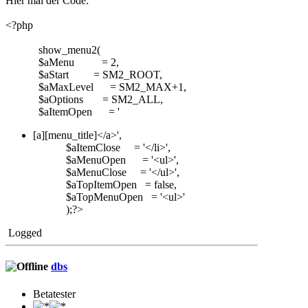
Hier mal der Code:
<?php
show_menu2(
$aMenu = 2,
$aStart = SM2_ROOT,
$aMaxLevel = SM2_MAX+1,
$aOptions = SM2_ALL,
$aItemOpen = '
[a][menu_title]</a>',
$aItemClose = '</li>',
$aMenuOpen = '<ul>',
$aMenuClose = '</ul>',
$aTopItemOpen = false,
$aTopMenuOpen = '<ul>'
);?>
Logged
dbs
Betatester