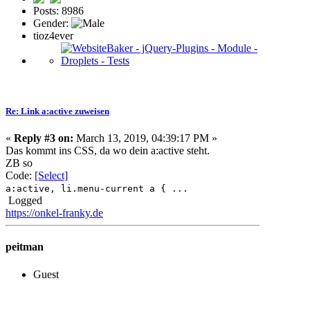
Posts: 8986
Gender:
tioz4ever
Re: Link a:active zuweisen
«
Reply #3 on:
March 13, 2019, 04:39:17 PM »
Das kommt ins CSS, da wo dein a:active steht.
ZB so
Code:
[Select]
a:active, li.menu-current a { ...
Logged
https://onkel-franky.de
peitman
Guest