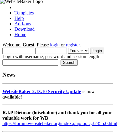
Templates
Help
Add-ons
Download
Home
Welcome,
Guest
. Please
login
or
register
.
Login with username, password and session length
News
WebsiteBaker 2.13.10 Security Update
is now
available
!
R.I.P Dietmar (luisehahne) and thank you for all your
valuable work for WB
https://forum.websitebaker.org/index.php/topic,32355.0.html