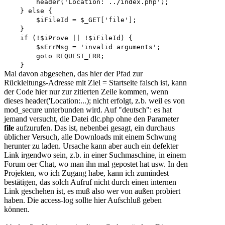
header('Location: ../index.php');
} else {
$iFileId = $_GET['file'];
}
if (!$iProve || !$iFileId) {
$sErrMsg = 'invalid arguments';
goto REQUEST_ERR;
}
Mal davon abgesehen, das hier der Pfad zur
Rückleitungs-Adresse mit Ziel = Startseite falsch ist, kann
der Code hier nur zur zitierten Zeile kommen, wenn
dieses header('Location:...); nicht erfolgt, z.b. weil es von
mod_secure unterbunden wird. Auf "deutsch": es hat
jemand versucht, die Datei dlc.php ohne den Parameter
file
aufzurufen. Das ist, nebenbei gesagt, ein durchaus
üblicher Versuch, alle Downloads mit einem Schwung
herunter zu laden. Ursache kann aber auch ein defekter
Link irgendwo sein, z.b. in einer Suchmaschine, in einem
Forum oer Chat, wo man ihn mal gepostet hat usw. In den
Projekten, wo ich Zugang habe, kann ich zumindest
bestätigen, das solch Aufruf nicht durch einen internen
Link geschehen ist, es muß also wer von außen probiert
haben. Die access-log sollte hier Aufschluß geben
können.