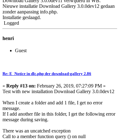
Download Gallery 3.0.0dev11 verwijderd in WB.
Nieuwe installatie Download Gallery 3.0.0dev12 gedaan
zonder aanpassing info.php.
Installatie geslaagd.
Logged
henri
Guest
Re: E_Notice in dlc.php der download-gallery 2.86
«
Reply #13 on:
February 26, 2019, 07:27:09 PM »
Test with new installation Download Gallery 3.0.0dev12
When I create a folder and add 1 file, I get no error
message.
If I add another file in this folder, I get the following error
message during saving.
There was an uncatched exception
Call to a member function query () on null