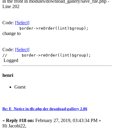
in the front in modules/download_gallery/save_file.php -
Line 202
Code:
[Select]
$order->reOrder((int)$group);
change to
Code:
[Select]
// $order->reOrder((int)$group);
Logged
henri
Guest
Re: E_Notice in dlc.php der download-gallery 2.86
«
Reply #18 on:
February 27, 2019, 03:43:34 PM »
Hi Jacobi22,