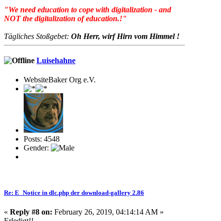
"We need education to cope with digitalization - and
NOT the digitalization of education.!"
Tägliches Stoßgebet:
Oh Herr, wirf Hirn vom Himmel !
Luisehahne
WebsiteBaker Org e.V.
Posts: 4548
Gender:
Re: E_Notice in dlc.php der download-gallery 2.86
«
Reply #8 on:
February 26, 2019, 04:14:14 AM »
Erledigt!!