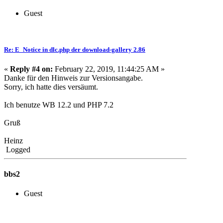
Guest
Re: E_Notice in dlc.php der download-gallery 2.86
«
Reply #4 on:
February 22, 2019, 11:44:25 AM »
Danke für den Hinweis zur Versionsangabe.
Sorry, ich hatte dies versäumt.
Ich benutze WB 12.2 und PHP 7.2
Gruß
Heinz
Logged
bbs2
Guest