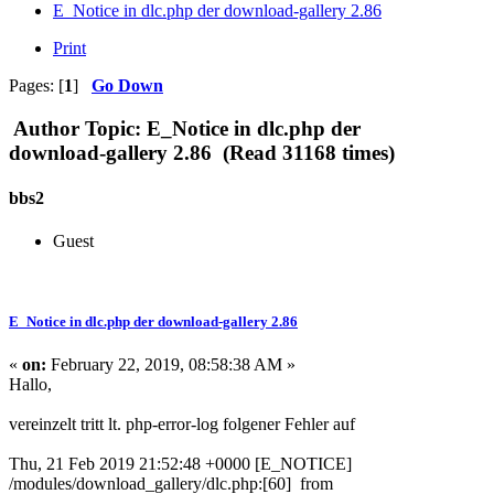
E_Notice in dlc.php der download-gallery 2.86
Print
Pages: [
1
]
Go Down
Author
Topic: E_Notice in dlc.php der
download-gallery 2.86 (Read 31168 times)
bbs2
Guest
E_Notice in dlc.php der download-gallery 2.86
«
on:
February 22, 2019, 08:58:38 AM »
Hallo,
vereinzelt tritt lt. php-error-log folgener Fehler auf
Thu, 21 Feb 2019 21:52:48 +0000 [E_NOTICE]
/modules/download_gallery/dlc.php:[60] from