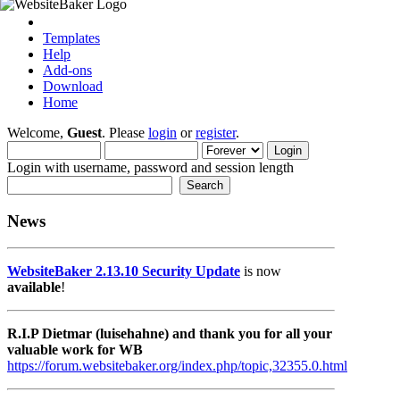
Templates
Help
Add-ons
Download
Home
Welcome,
Guest
. Please
login
or
register
.
Login with username, password and session length
News
WebsiteBaker 2.13.10 Security Update
is now
available
!
R.I.P Dietmar (luisehahne) and thank you for all your
valuable work for WB
https://forum.websitebaker.org/index.php/topic,32355.0.html