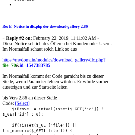
Re: E_Notice in dlc.php der download-gallery 2.86
«
Reply #2 on:
February 22, 2019, 11:11:02 AM »
Diese Notice seh ich des Öfteren bei Kunden oder Usern.
Im Normalfall schaut solch Link so aus
https://mydomain/modules/download_gallery/dlc.php?
file=70
&
id=1547383785
Im Normalfall kommt der Code garnicht bis zu dieser
Stelle, wenn Parameter fehlen würden. Er würde vorher
aussteigen und zur Startseite leiten
bis Vers 2.86 an dieser Stelle
Code:
[Select]
$iProve = intval(isset($_GET['id']) ?
$_GET['id'] : 0);
if(!isset($_GET['file']) ||
!is_numeric($_GET['file'])) {