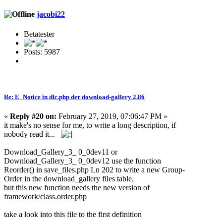
jacobi22
Betatester
Posts: 5987
Re: E_Notice in dlc.php der download-gallery 2.86
«
Reply #20 on:
February 27, 2019, 07:06:47 PM »
it make's no sense for me, to write a long description, if
nobody read it...
Download_Gallery_3_ 0_0dev11 or
Download_Gallery_3_ 0_0dev12 use the function
Reorder() in save_files.php Ln 202 to write a new Group-
Order in the download_gallery files table.
but this new function needs the new version of
framework/class.order.php
take a look into this file to the first definition