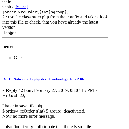
code
Code:
[Select]
$order->reOrder((int)$group);
2.: use the class.order.php from the corefix and take a look
into this file to check, that you have already the latest
version
Logged
henri
Guest
Re: E_Notice in dlc.php der download-gallery 2.86
«
Reply #21 on:
February 27, 2019, 08:07:15 PM »
Hi Jacobi22,
I have in save_file.php
$ order-> reOrder ((int) $ group); deactivated.
Now no more error message.
I also find it very unfortunate that there is so little