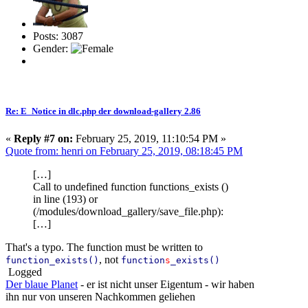
Posts: 3087
Gender:
Re: E_Notice in dlc.php der download-gallery 2.86
«
Reply #7 on:
February 25, 2019, 11:10:54 PM »
Quote from: henri on February 25, 2019, 08:18:45 PM
[…]
Call to undefined function functions_exists ()
in line (193) or
(/modules/download_gallery/save_file.php):
[…]
That's a typo. The function must be written to
, not
function_exists()
function
s
_exists()
Logged
Der blaue Planet
- er ist nicht unser Eigentum - wir haben
ihn nur von unseren Nachkommen geliehen