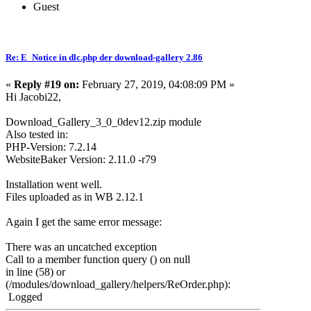
Guest
Re: E_Notice in dlc.php der download-gallery 2.86
«
Reply #19 on:
February 27, 2019, 04:08:09 PM »
Hi Jacobi22,
Download_Gallery_3_
0_0dev12.zip module
Also tested in:
PHP-Version: 7.2.14
WebsiteBaker Version: 2.11.0 -r79
Installation went well.
Files uploaded as in WB 2.12.1
Again I get the same error message:
There was an uncatched exception
Call to a member function query () on null
in line (58) or
(/modules/download_gallery/helpers/ReOrder.php):
Logged