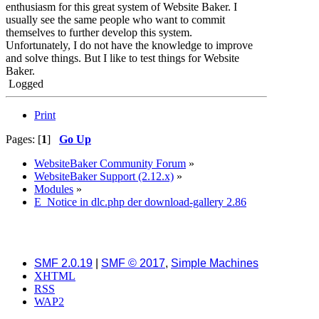
enthusiasm for this great system of Website Baker. I
usually see the same people who want to commit
themselves to further develop this system.
Unfortunately, I do not have the knowledge to improve
and solve things. But I like to test things for Website
Baker.
Logged
Print
Pages: [
1
]
Go Up
WebsiteBaker Community Forum
»
WebsiteBaker Support (2.12.x)
»
Modules
»
E_Notice in dlc.php der download-gallery 2.86
SMF 2.0.19
|
SMF © 2017
,
Simple Machines
XHTML
RSS
WAP2