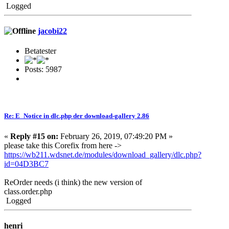
Logged
jacobi22
Betatester
Posts: 5987
Re: E_Notice in dlc.php der download-gallery 2.86
«
Reply #15 on:
February 26, 2019, 07:49:20 PM »
please take this Corefix from here ->
https://wb211.wdsnet.de/modules/download_gallery/dlc.php?
id=04D3BC7
ReOrder needs (i think) the new version of
class.order.php
Logged
henri