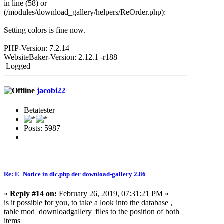
in line (58) or
(/modules/download_gallery/helpers/ReOrder.php):
Setting colors is fine now.
PHP-Version: 7.2.14
WebsiteBaker-Version: 2.12.1 -r188
Logged
jacobi22
Betatester
Posts: 5987
Re: E_Notice in dlc.php der download-gallery 2.86
«
Reply #14 on:
February 26, 2019, 07:31:21 PM »
is it possible for you, to take a look into the database ,
table mod_downloadgallery
_files to the position of both
items