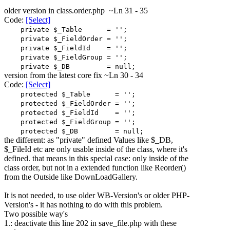
older version in class.order.php ~Ln 31 - 35
Code:
[Select]
private $_Table = '';
private $_FieldOrder = '';
private $_FieldId = '';
private $_FieldGroup = '';
private $_DB = null;
version from the latest core fix ~Ln 30 - 34
Code:
[Select]
protected $_Table = '';
protected $_FieldOrder = '';
protected $_FieldId = '';
protected $_FieldGroup = '';
protected $_DB = null;
the different: as "private" defined Values like $_DB,
$_FileId etc are only usable inside of the class, where it's
defined. that means in this special case: only inside of the
class order, but not in a extended function like Reorder()
from the Outside like DownLoadGallery.
It is not needed, to use older WB-Version's or older PHP-
Version's - it has nothing to do with this problem.
Two possible way's
1.: deactivate this line 202 in save_file.php with these