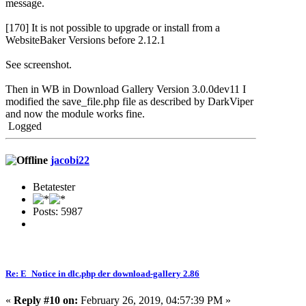
message.
[170] It is not possible to upgrade or install from a
WebsiteBaker Versions before 2.12.1
See screenshot.
Then in WB in Download Gallery Version 3.0.0dev11 I
modified the save_file.php file as described by DarkViper
and now the module works fine.
Logged
jacobi22
Betatester
Posts: 5987
Re: E_Notice in dlc.php der download-gallery 2.86
«
Reply #10 on:
February 26, 2019, 04:57:39 PM »