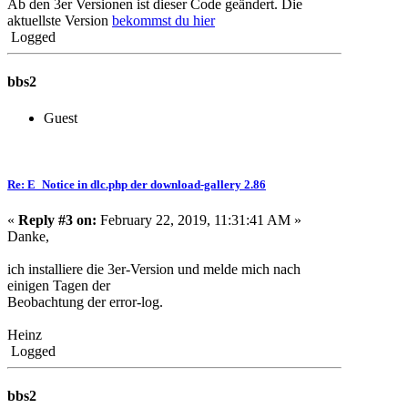
Ab den 3er Versionen ist dieser Code geändert. Die
aktuellste Version
bekommst du hier
Logged
bbs2
Guest
Re: E_Notice in dlc.php der download-gallery 2.86
«
Reply #3 on:
February 22, 2019, 11:31:41 AM »
Danke,
ich installiere die 3er-Version und melde mich nach
einigen Tagen der
Beobachtung der error-log.
Heinz
Logged
bbs2