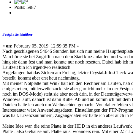
Posts: 5987
Festplatte hinüber
«
on:
February 05, 2019, 12:59:35 PM »
Nach geschlagenen 54646 Stunden hat sich nun meine Hauptfestplatte ve
Man hörte sie bei Zugriffen nach dem Start kurz anlaufen und war da
hing sie dann fest und man konnte nur noch resetten. Dabei hab ich m
Laufzeit bin ich irgendwo realistisch.
Angefangen hat das Zicken am Freitag, letzter Crystal-Info-Check wa
bestellt, kommt aber erst heut nachmittag.
Mit meiner Notplatte mit Win7 halt ich den Rechner am Laufen, hab d
einiges retten, mittlerweile zuckt sie aber garnicht mehr. In der Festp
noch im DOS-Mode) steht sie aber noch drin, in der Datenträgerverw
Windows läuft, danach ist dann Ruhe. Ab und an komm ich mit dem Ex
Dateien hatte ich auch um Weihnachten gemacht. Von daher fehlen viel
Interessanter wäre Anwendungsdaten, Einstellungen der FTP-Progra
was halt. Lizenzsnummern, Zugangsdaten etc hätte ich aber auch in Pa
Meine Idee war, die reine Platte in der HDD in ein anderes Laufwerk 
Platte - also Gehäuse auf, Platte raus, woanders rein. Mit einer 2,