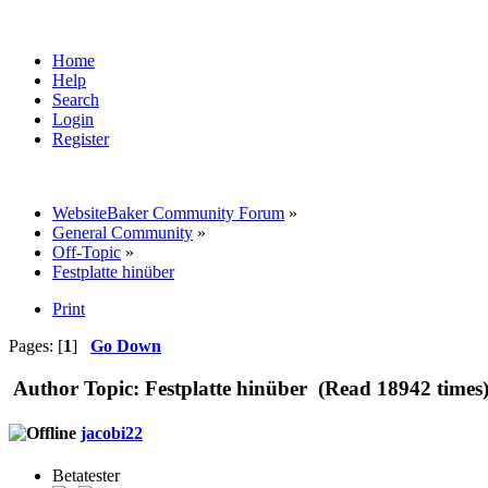
Home
Help
Search
Login
Register
WebsiteBaker Community Forum
»
General Community
»
Off-Topic
»
Festplatte hinüber
Print
Pages: [
1
]
Go Down
Author
Topic: Festplatte hinüber (Read 18942 times
jacobi22
Betatester