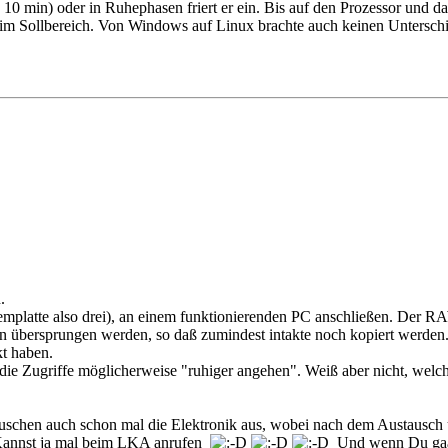
 10 min) oder in Ruhephasen friert er ein. Bis auf den Prozessor und 
im Sollbereich. Von Windows auf Linux brachte auch keinen Unterschie
.
ystemplatte also drei), an einem funktionierenden PC anschließen. Der
oren übersprungen werden, so daß zumindest intakte noch kopiert werde
kt haben.
die Zugriffe möglicherweise "ruhiger angehen". Weiß aber nicht, welc
 tauschen auch schon mal die Elektronik aus, wobei nach dem Austaus
. Kannst ja mal beim LKA anrufen
Und wenn Du gaaaa