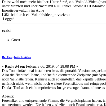
Da ist wohl noch mehr hinüber. Unter Streß, z.b. Vollbild-Video (max
unter Memtest und über Nacht mit Null Fehler. Ströme lt HDMonitor 
Energieverwaltung im Auge
Läßt sich durch ein Vollbildvideo provozieren
Logged
evaki
Guest
Re: Festplatte hinüber
«
Reply #4 on:
February 06, 2019, 04:28:08 PM »
Das Tool einfach mal installieren bzw. die portable Version auspacken
Also die "kaputte" Platte, und 'ne funktionierende Zielplatte (mit S
noch 'ne Platte retten. Kannste auch so einstellen, daß kaputte Sekt
natürlich nicht, wenn nicht noch weitere Forensiktools mal reingeguc
Da das Tool auch ein komprimiertes Image erzeugen kann, könnte es 
Abseits:
Forensiker und entsprechende Firmen, die Vergleichsplatten haben,
neu getrimmt werden. Die haben zusätzlich noch Festplatteninterna