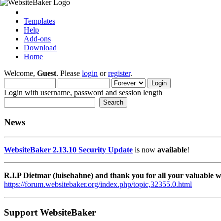
Templates
Help
Add-ons
Download
Home
Welcome,
Guest
. Please
login
or
register
.
Login with username, password and session length
News
WebsiteBaker 2.13.10 Security Update
is now
available
!
R.I.P Dietmar (luisehahne) and thank you for all your valuable
https://forum.websitebaker.org/index.php/topic,32355.0.html
Support WebsiteBaker