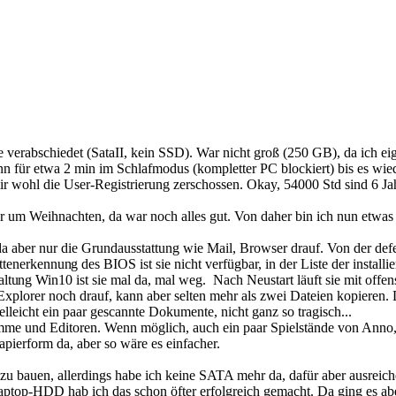
rabschiedet (SataII, kein SSD). War nicht groß (250 GB), da ich eigent
nn für etwa 2 min im Schlafmodus (kompletter PC blockiert) bis es wie
ir wohl die User-Registrierung zerschossen. Okay, 54000 Std sind 6 Ja
r um Weihnachten, da war noch alles gut. Von daher bin ich nun etwas
a aber nur die Grundausstattung wie Mail, Browser drauf. Von der defe
lattenerkennun
g des BIOS ist sie nicht verfügbar, in der Liste der install
altu
ng Win10 ist sie mal da, mal weg. Nach Neustart läuft sie mit offens
plorer noch drauf, kann aber selten mehr als zwei Dateien kopieren. 
leicht ein paar gescannte Dokumente, nicht ganz so tragisch...
mme und Editoren. Wenn möglich, auch ein paar Spielstände von Anno
pierform da, aber so wäre es einfacher.
zu bauen, allerdings habe ich keine SATA mehr da, dafür aber ausreich
5"-Laptop-HDD hab ich das schon öfter erfolgreich gemacht. Da ging es