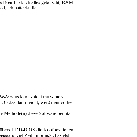
das Board hab ich alles getauscht, RAM
d, ich hatte da die
 RAW-Modus kann -nicht muß- meist
n. Ob das dann reicht, weiß man vorher
he Methode(n) diese Software benutzt.
ch übers HDD-BIOS die Kopfpositionen
aanz viel Zeit mitbringst, bastelst