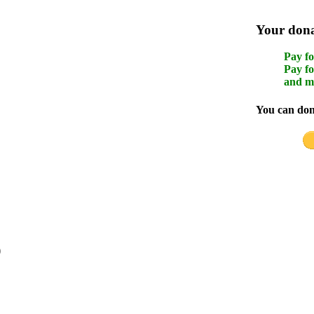
Your donat
Pay fo
Pay fo
and m
You can dona
)