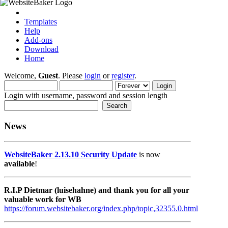
Templates
Help
Add-ons
Download
Home
Welcome,
Guest
. Please
login
or
register
.
Login with username, password and session length
News
WebsiteBaker 2.13.10 Security Update
is now
available
!
R.I.P Dietmar (luisehahne) and thank you for all your
valuable work for WB
https://forum.websitebaker.org/index.php/topic,32355.0.html