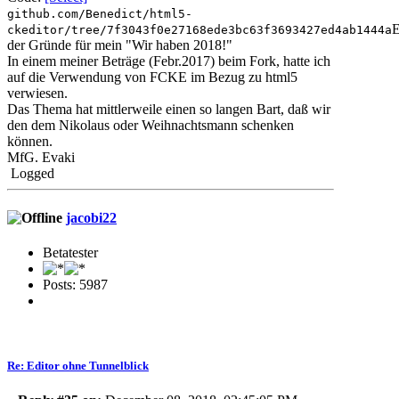
github.com/Benedict/html5-
E
ckeditor/tree/7f3043f0e27168ede3bc63f3693427ed4ab1444a
der Gründe für mein "Wir haben 2018!"
In einem meiner Beträge (Febr.2017) beim Fork, hatte ich
auf die Verwendung von FCKE im Bezug zu html5
verwiesen.
Das Thema hat mittlerweile einen so langen Bart, daß wir
den dem Nikolaus oder Weihnachtsmann schenken
können.
MfG. Evaki
Logged
jacobi22
Betatester
Posts: 5987
Re: Editor ohne Tunnelblick