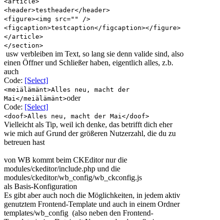
<article>
<header>testheader</header>
<figure><img src="" />
<figcaption>testcaption</figcaption></figure>
</article>
</section>
usw verbleiben im Text, so lang sie denn valide sind, also
einen Öffner und Schließer haben, eigentlich alles, z.b.
auch
Code:
[Select]
<meiälämänt>Alles neu, macht der
oder
Mai</meiälämänt>
Code:
[Select]
<doof>Alles neu, macht der Mai</doof>
Vielleicht als Tip, weil ich denke, das betrifft dich eher
wie mich auf Grund der größeren Nutzerzahl, die du zu
betreuen hast
von WB kommt beim CKEditor nur die
modules/ckeditor/include.php
und die
modules/ckeditor/wb_config/wb_ckconfig.js
als Basis-Konfiguration
Es gibt aber auch noch die Möglichkeiten, in jedem aktiv
genutztem Frontend-Template und auch in einem Ordner
templates/wb_config
(also neben den Frontend-