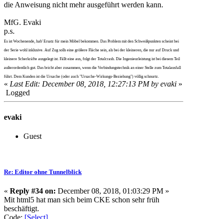
die Anweisung nicht mehr ausgeführt werden kann.
MfG. Evaki
p.s.
Es ist Wochenende, hab' Ersatz für mein Möbel bekommen. Das Problem mit den Schweißpunkten scheint bei
der Serie wohl inklusive. Auf Zug solls eine größere Fläche sein, als bei der kleineren, die nur auf Druck und
kleinere Scherkräfte ausgelegt ist. Fällt eine aus, folgt der Totalcrash. Die Ingenieurleistung ist bei diesem Teil
außerordentlich gut. Das bricht aber zusammen, wenn die Verbindungstechnik an einer Stelle zum Totalausfall
führt. Dem Kunden ist die Ursache (oder auch "Ursache-Wirkungs-Beziehung") völlig schnurtz.
«
Last Edit: December 08, 2018, 12:27:13 PM by evaki
»
Logged
evaki
Guest
Re: Editor ohne Tunnelblick
«
Reply #34 on:
December 08, 2018, 01:03:29 PM »
Mit html5 hat man sich beim CKE schon sehr früh
beschäftigt.
Code:
[Select]