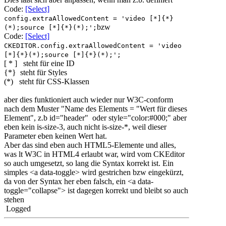
Code:
[Select]
config.extraAllowedContent = 'video [*]{*}
bzw
(*);source [*]{*}(*);';
Code:
[Select]
CKEDITOR.config.extraAllowedContent = 'video
[*]{*}(*);source [*]{*}(*);';
[ * ] steht für eine ID
{*} steht für Styles
(*) steht für CSS-Klassen
aber dies funktioniert auch wieder nur W3C-conform
nach dem Muster "Name des Elements = "Wert für dieses
Element", z.b id="header" oder style="color:#000;" aber
eben kein is-size-3, auch nicht is-size-*, weil dieser
Parameter eben keinen Wert hat.
Aber das sind eben auch HTML5-Elemente und alles,
was lt W3C in HTML4 erlaubt war, wird vom CKEditor
so auch umgesetzt, so lang die Syntax korrekt ist. Ein
simples <a data-toggle> wird gestrichen bzw eingekürzt,
da von der Syntax her eben falsch, ein <a data-
toggle="collapse"> ist dagegen korrekt und bleibt so auch
stehen
Logged