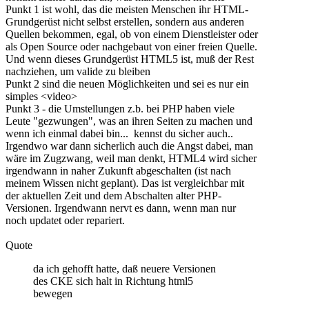
Punkt 1 ist wohl, das die meisten Menschen ihr HTML-
Grundgerüst nicht selbst erstellen, sondern aus anderen
Quellen bekommen, egal, ob von einem Dienstleister oder
als Open Source oder nachgebaut von einer freien Quelle.
Und wenn dieses Grundgerüst HTML5 ist, muß der Rest
nachziehen, um valide zu bleiben
Punkt 2 sind die neuen Möglichkeiten und sei es nur ein
simples <video>
Punkt 3 - die Umstellungen z.b. bei PHP haben viele
Leute "gezwungen", was an ihren Seiten zu machen und
wenn ich einmal dabei bin... kennst du sicher auch..
Irgendwo war dann sicherlich auch die Angst dabei, man
wäre im Zugzwang, weil man denkt, HTML4 wird sicher
irgendwann in naher Zukunft abgeschalten (ist nach
meinem Wissen nicht geplant). Das ist vergleichbar mit
der aktuellen Zeit und dem Abschalten alter PHP-
Versionen. Irgendwann nervt es dann, wenn man nur
noch updatet oder repariert.
Quote
da ich gehofft hatte, daß neuere Versionen
des CKE sich halt in Richtung html5
bewegen