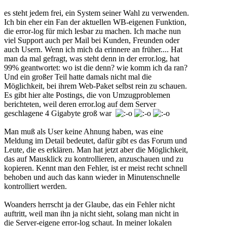
es steht jedem frei, ein System seiner Wahl zu verwenden.
Ich bin eher ein Fan der aktuellen WB-eigenen Funktion,
die error-log für mich lesbar zu machen. Ich mache nun
viel Support auch per Mail bei Kunden, Freunden oder
auch Usern. Wenn ich mich da erinnere an früher.... Hat
man da mal gefragt, was steht denn in der error.log, hat
99% geantwortet: wo ist die denn? wie komm ich da ran?
Und ein großer Teil hatte damals nicht mal die
Möglichkeit, bei ihrem Web-Paket selbst rein zu schauen.
Es gibt hier alte Postings, die von Umzugproblemen
berichteten, weil deren error.log auf dem Server
geschlagene 4 Gigabyte groß war
Man muß als User keine Ahnung haben, was eine
Meldung im Detail bedeutet, dafür gibt es das Forum und
Leute, die es erklären. Man hat jetzt aber die Möglichkeit,
das auf Mausklick zu kontrollieren, anzuschauen und zu
kopieren. Kennt man den Fehler, ist er meist recht schnell
behoben und auch das kann wieder in Minutenschnelle
kontrolliert werden.
Woanders herrscht ja der Glaube, das ein Fehler nicht
auftritt, weil man ihn ja nicht sieht, solang man nicht in
die Server-eigene error-log schaut. In meiner lokalen