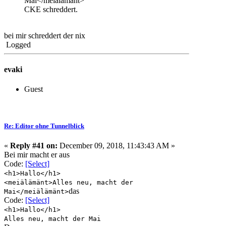
Mai</meiälämänt>
CKE schreddert.
bei mir schreddert der nix
Logged
evaki
Guest
Re: Editor ohne Tunnelblick
«
Reply #41 on:
December 09, 2018, 11:43:43 AM »
Bei mir macht er aus
Code:
[Select]
<h1>Hallo</h1>
<meiälämänt>Alles neu, macht der
das
Mai</meiälämänt>
Code:
[Select]
<h1>Hallo</h1>
Alles neu, macht der Mai