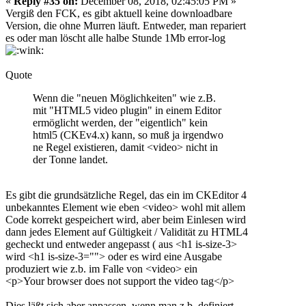
«
Reply #35 on:
December 08, 2018, 02:45:05 PM »
Vergiß den FCK, es gibt aktuell keine downloadbare
Version, die ohne Murren läuft. Entweder, man repariert
es oder man löscht alle halbe Stunde 1Mb error-log
Quote
Wenn die "neuen Möglichkeiten" wie z.B.
mit "HTML5 video plugin" in einem Editor
ermöglicht werden, der "eigentlich" kein
html5 (CKEv4.x) kann, so muß ja irgendwo
ne Regel existieren, damit <video> nicht in
der Tonne landet.
Es gibt die grundsätzliche Regel, das ein im CKEditor 4
unbekanntes Element wie eben <video> wohl mit allem
Code korrekt gespeichert wird, aber beim Einlesen wird
dann jedes Element auf Gültigkeit / Validität zu HTML4
gecheckt und entweder angepasst ( aus <h1 is-size-3>
wird <h1 is-size-3=""> oder es wird eine Ausgabe
produziert wie z.b. im Falle von <video> ein
<p>Your browser does not support the video tag</p>
Dies läßt sich aber anpassen, wenn man z.b. definiert