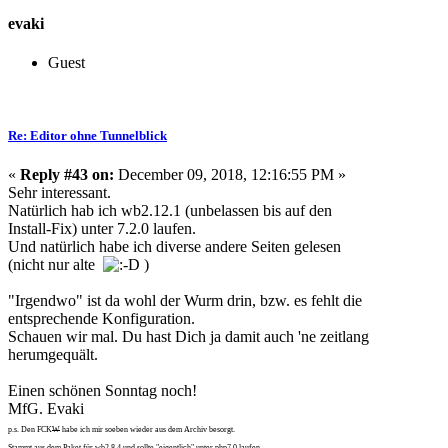
evaki
Guest
Re: Editor ohne Tunnelblick
«
Reply #43 on:
December 09, 2018, 12:16:55 PM »
Sehr interessant.
Natürlich hab ich wb2.12.1 (unbelassen bis auf den
Install-Fix) unter 7.2.0 laufen.
Und natürlich habe ich diverse andere Seiten gelesen
(nicht nur alte
)
"Irgendwo" ist da wohl der Wurm drin, bzw. es fehlt die
entsprechende Konfiguration.
Schauen wir mal. Du hast Dich ja damit auch 'ne zeitlang
herumgequält.
Einen schönen Sonntag noch!
MfG. Evaki
p.s. Den FCK
W
habe ich mir soeben wieder aus dem Archiv besorgt.
Stammt aus dem Paket für wb2.8.4 und sollte "eigentlich" unter php7.0 laufen.