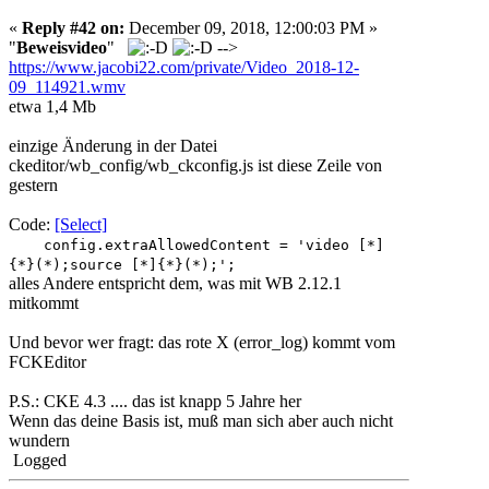
«
Reply #42 on:
December 09, 2018, 12:00:03 PM »
"
Beweisvideo
"
-->
https://www.jacobi22.com/private/Video_2018-12-
09_114921.wmv
etwa 1,4 Mb
einzige Änderung in der Datei
ckeditor/wb_config/wb_ckconfig.js ist diese Zeile von
gestern
Code:
[Select]
config.extraAllowedContent = 'video [*]
{*}(*);source [*]{*}(*);';
alles Andere entspricht dem, was mit WB 2.12.1
mitkommt
Und bevor wer fragt: das rote X (error_log) kommt vom
FCKEditor
P.S.: CKE 4.3 .... das ist knapp 5 Jahre her
Wenn das deine Basis ist, muß man sich aber auch nicht
wundern
Logged