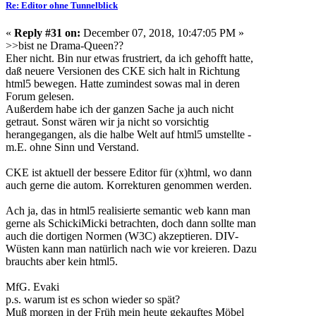
Re: Editor ohne Tunnelblick
«
Reply #31 on:
December 07, 2018, 10:47:05 PM »
>>bist ne Drama-Queen??
Eher nicht. Bin nur etwas frustriert, da ich gehofft hatte,
daß neuere Versionen des CKE sich halt in Richtung
html5 bewegen. Hatte zumindest sowas mal in deren
Forum gelesen.
Außerdem habe ich der ganzen Sache ja auch nicht
getraut. Sonst wären wir ja nicht so vorsichtig
herangegangen, als die halbe Welt auf html5 umstellte -
m.E. ohne Sinn und Verstand.
CKE ist aktuell der bessere Editor für (x)html, wo dann
auch gerne die autom. Korrekturen genommen werden.
Ach ja, das in html5 realisierte semantic web kann man
gerne als SchickiMicki betrachten, doch dann sollte man
auch die dortigen Normen (W3C) akzeptieren. DIV-
Wüsten kann man natürlich nach wie vor kreieren. Dazu
brauchts aber kein html5.
MfG. Evaki
p.s. warum ist es schon wieder so spät?
Muß morgen in der Früh mein heute gekauftes Möbel