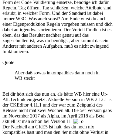
Form der Code-Validierung einsetze, benötige ich dafür
Regeln. Tag öffnen, Tag schließen, welche Attribute sind
erlaubt, in welcher Form. Und der Standard ist dabei
immer W3C. Was auch sonst? Am Ende wirst du auch
einer Eigenproduktion Regeln vorgeben müssen und dich
dabei an irgendwas orientieren. Der Vorteil für dich ist es
eben, das das Resultat nachher genau auf das
zugeschnitten ist, was du benötigst, aber kommt das ein
Anderer mit anderen Aufgaben, muß es nicht zwingend
funktionieren.
Quote
Aber daß sowas inkompatibles dann noch in
WB steckt
Bei dir hört sich das nun an, als hätte WB hier eine Ur-
Alt-Technik eingesetzt. Aktuelle Version in WB 2.12.1 ist
der CKEditor 4.11.1 und der war zum Zeitpunkt des
Release nicht mal zwei Wochen alt. Die 5er Version gabs
im November 2017 als Alpha, im April 2018 als Beta,
aktuell ist man schon bei Version 11
Der Nachteil am CKE5 ist halt, das du noch nix
kompatibles hast und man den 4er nicht ohne Verlust in