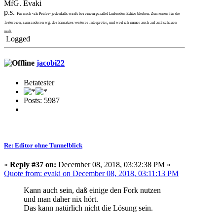
MfG. Evaki
p.s.
Für mich -als Prüfer- jedenfalls wird's bei einem parallel laufenden Editor bleiben. Zum einen für die
Testereien, zum anderen wg. des Einsatzes weiterer Interpreter, und weil ich immer auch auf xml schauen
muß.
Logged
jacobi22
Betatester
Posts: 5987
Re: Editor ohne Tunnelblick
«
Reply #37 on:
December 08, 2018, 03:32:38 PM »
Quote from: evaki on December 08, 2018, 03:11:13 PM
Kann auch sein, daß einige den Fork nutzen
und man daher nix hört.
Das kann natürlich nicht die Lösung sein.