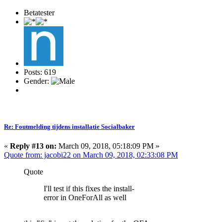
Betatester
Posts: 619
Gender:
Re: Foutmelding tijdens installatie Socialbaker
«
Reply #13 on:
March 09, 2018, 05:18:09 PM »
Quote from: jacobi22 on March 09, 2018, 02:33:08 PM
Quote
I'll test if this fixes the install-
error in OneForAll as well