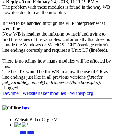
«
Reply #5 on:
February 24, 2018, 11:11:19 PM »
The problem with these modules is found in the way WB
now decided to read the info.php.
It used to be handled through the PHP interpreter what
went fine.
Now WB is reading the info.php by itself and trying to
find the values of the variables. Unfortunatly that does not
handle the Windows or Mac/iOS "CR" (carriage return)
line endings correctly and requires a Unix LF (linefeed).
There is no telling how many modules will be affected by
this.
The best fix would be for WB to allow the use of CR as
line endings just like in all previous versions
(function
get_variable_conten
t() in framework/functions.php)
.
Logged
Dev4me - WebsiteBaker modules
-
WBhelp.org
hgs
WebsiteBaker Org e.V.