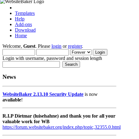
Templates
Help
Add-ons
Download
Home
Welcome,
Guest
. Please
login
or
register
.
Login with username, password and session length
News
WebsiteBaker 2.13.10 Security Update
is now
available
!
R.I.P Dietmar (luisehahne) and thank you for all your
valuable work for WB
https://forum.websitebaker.org/index.php/topic,32355.0.html