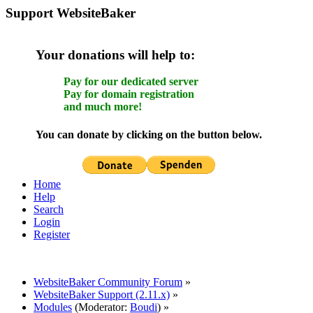
Support WebsiteBaker
Your donations will help to:
Pay for our dedicated server
Pay for domain registration
and much more!
You can donate by clicking on the button below.
Home
Help
Search
Login
Register
WebsiteBaker Community Forum
»
WebsiteBaker Support (2.11.x)
»
Modules
(Moderator:
Boudi
) »