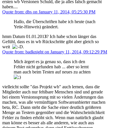
ersten wb Versionen Schuld, die ja alles falsch gemacht
haben....
Quote from: dbs on January 11, 2014, 05:25:30 PM
Hallo, die Überschriften habe ich heute (nach
Yetie-Hinweis) geändert.
hmm Datum 01.01.201
3
? Ich habe schon länger das
Gefühl, dass es in wb Rückschritte gibt aber gleich so
weit
.
Quote from: badknight on January 11, 2014, 09:12:29 PM
Mich ärgert es ja genau so, dass ich den
Fehler nicht gefunden hab ... aber so lernt
man auch beim Testen auf neues zu achten
vielleicht sollte "das Projekt wb" auch lernen, dass die
Mitglieder auch nur fehlbare Menschen sind und gerade
bei einem Versionssprung mit so vielen Änderungen das
machen, was alle vernünftigen Softwareanbierter machen
beta, RC. Dann steht die Sache einer deutlich größeren
Menge an Testern gegenüber und die Wahrscheinlichkeit
Fehler zu finden erhöht sich. Wenn man natürlich glaubt
man könne es besser als alle anderen, wie auch aus
deinem Post erkennbar, dann sind Enttäuschungen