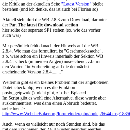
die Kritik an der aktuellen Seite
"Latest Version"
bleibt
bestehen (und ich denke, das ist auch bei Florian so)
Aktuell steht dort die WB 2.8.3 zum Download, darunter
der Part
The latest fix download section
hier sollte der separate SP1 stehen (so, wie das vorher
auch war)
Mir persönlich fehlt danach der Hinweis auf die WB
2.8.4. Wie man das formuliert, ist "Geschmackssache",
z.b. wäre schon ein Hinweis innerhalb der Sektion WB
2.8.4 - Check (in meinen Augen) ausreichend, z.b. mit
den Worten "in Vorbereitung auf die demnächst
erscheinende Version 2.8.4........"
Weiterhin gibt es ein kleines Problem mit der angebotenen
Datei check.php, wenn es die Funktion
posix_getpwuid() nicht gibt, z.b. bei Bplaced
Im Script gibt es wohl eine Alternative, diese wurde aber
auskommentiert, was dann einen Abbruch bedeutet.
siehe hier ->
http://www.WebsiteBaker.org/forum/index.php/topic,26644.msg183
Auch, wenn es vielleicht nur noch Stunden sind, bis das
mit dem Erscheinen der 2.8.4 wieder geändert werden