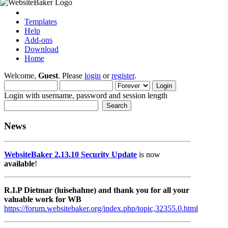
Templates
Help
Add-ons
Download
Home
Welcome,
Guest
. Please
login
or
register
.
Login with username, password and session length
News
WebsiteBaker 2.13.10 Security Update
is now
available
!
R.I.P Dietmar (luisehahne) and thank you for all your
valuable work for WB
https://forum.websitebaker.org/index.php/topic,32355.0.html