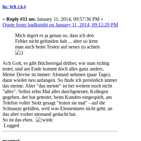
Re: WB 2.8.4
«
Reply #11 on:
January 11, 2014, 09:57:36 PM »
Quote from: badknight on January 11, 2014, 09:12:29 PM
Mich ärgert es ja genau so, dass ich den
Fehler nicht gefunden hab ... aber so lernt
man auch beim Testen auf neues zu achten
Ach Gott, es gibt Bücherregal drüber, wie man richtig
testet, und am Ende kommt doch alles ganz anders.
Meine Devise ist immer: Abstand nehmen (paar Tage),
dann wieder neu anfangen. So finde ich persönlich immer
das meiste. Aber "das meiste" ist bei weitem noch nicht
"alles". Selbst zehn Mal alles durchgetestet, Kollegen
gegeben, der hat getestet, beim Kunden eingespielt, am
Telefon voller Stolz gesagt "testen sie mal" - auf die
Schnauze gefallen, weil was Elementares nicht geht, an
das aber vorher niemand gedacht hat.
So ist das eben.
Logged
marmot