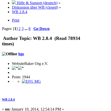
Hilfe & Support (deutsch)
»
Diskussion über WB (closed)
»
WB 2.8.4
Print
Pages: [
1
]
2
3
...
8
Go Down
Author
Topic: WB 2.8.4 (Read 78934
times)
hgs
WebsiteBaker Org e.V.
Posts: 1944
WB 2.8.4
«
on:
January 10, 2014, 12:54:14 PM »