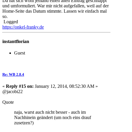
Da hat sich wohl jemand einen alten Eintrag geschnappt
und umformuliert. War mir nicht aufgefallen, weil auf der
Home-Seite das Datum stimmte. Lassen wir einfach mal
so.
Logged
https://onkel-franky.de
instantflorian
Guest
Re: WB 2.8.4
«
Reply #15 on:
January 12, 2014, 08:52:30 AM »
@jacobi22
Quote
naja, warst auch nicht besser - auch im
Nachhinein geändert (um noch eins drauf
zusetzen?)