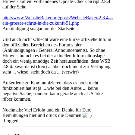
Hinweis auf ein vorhandenes Update-Check-Script 2.8.4
auf der Seite
http://www.WebsiteBaker.org/posts/WebsiteBaker-2.8.4---
ein-grosser-schritt-in-die-zukunft-51.php
Ankündigung soagar auf der Startseite
Und auch nicht schlecht wäre eine kurze offizielle Info in
den offiziellen Bereichen des Forums hier
(Ankündigungen / General Announcements). So ohne
Hinweis braucht es bei der aktuellen Informationslage
doch ein wenig unnötige Zeit herauszufinden, dass WSB
2.8.4. zwar da ist (freu) ... aber doch nicht zur Verfügung
steht ... wieso, steht doch da ... (verwirr)
Außerdem: zu Kommunizieren, dass es noch nicht
funktioniert hat ist ja ... wie bei den Autos ... keine
negative Sache, sondern kann gerade auch als Stärke
rüber kommen.
Nochmals: Viel Erfolg und ein Danke für Eure
Bemühungen hier und drück die Daumen
Logged