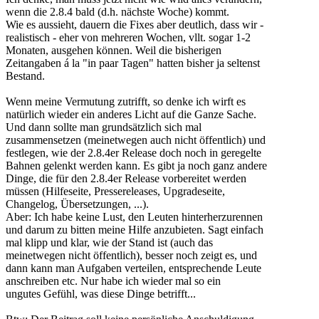
wenn die 2.8.4 bald (d.h. nächste Woche) kommt.
Wie es aussieht, dauern die Fixes aber deutlich, dass wir -
realistisch - eher von mehreren Wochen, vllt. sogar 1-2
Monaten, ausgehen können. Weil die bisherigen
Zeitangaben á la "in paar Tagen" hatten bisher ja seltenst
Bestand.
Wenn meine Vermutung zutrifft, so denke ich wirft es
natürlich wieder ein anderes Licht auf die Ganze Sache.
Und dann sollte man grundsätzlich sich mal
zusammensetzen (meinetwegen auch nicht öffentlich) und
festlegen, wie der 2.8.4er Release doch noch in geregelte
Bahnen gelenkt werden kann. Es gibt ja noch ganz andere
Dinge, die für den 2.8.4er Release vorbereitet werden
müssen (Hilfeseite, Pressereleases, Upgradeseite,
Changelog, Übersetzungen, ...).
Aber: Ich habe keine Lust, den Leuten hinterherzurennen
und darum zu bitten meine Hilfe anzubieten. Sagt einfach
mal klipp und klar, wie der Stand ist (auch das
meinetwegen nicht öffentlich), besser noch zeigt es, und
dann kann man Aufgaben verteilen, entsprechende Leute
anschreiben etc. Nur habe ich wieder mal so ein
ungutes Gefühl, was diese Dinge betrifft...