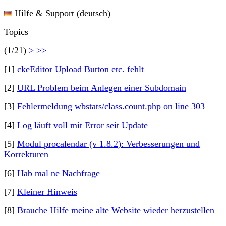
Hilfe & Support (deutsch)
Topics
(1/21)
>
>>
[1]
ckeEditor Upload Button etc. fehlt
[2]
URL Problem beim Anlegen einer Subdomain
[3]
Fehlermeldung wbstats/class.count.php on line 303
[4]
Log läuft voll mit Error seit Update
[5]
Modul procalendar (v 1.8.2): Verbesserungen und
Korrekturen
[6]
Hab mal ne Nachfrage
[7]
Kleiner Hinweis
[8]
Brauche Hilfe meine alte Website wieder herzustellen